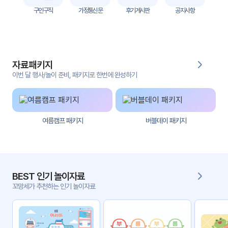
자
구인구직
가정통신문
후기게시판
공지사항
료
전
키오
체
스크
자료패키지
활동
그림
지
이번 달 행사/놀이 준비, 패키지로 한번에 완성하기
환경
PPT
구성
여름캠프 패키지
버블데이 패키지
동영
동요/
상
음원
문서
사진
서식
BEST 인기 놀이자료
꼬망세가 추천하는 인기 놀이자료
크래
놀이패
프트
키지