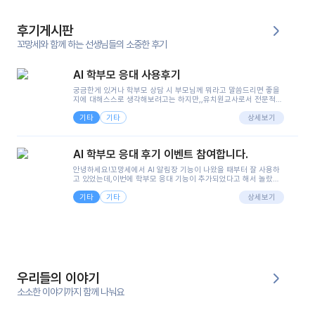
후기게시판
꼬망세와 함께 하는 선생님들의 소중한 후기
AI 학부모 응대 사용후기
궁금한게 있거나 학부모 상담 시 부모님께 뭐라고 말씀드리면 좋을
지에 대해스스로 생각해보려고는 하지만,,유치원교사로서 전문적인
지식은 가지고 있지만 막상 부모님이 이해하시기 쉽게 말로 풀어내
기타
기타
려니 어려울때가...^^(저만 그런거 아니죠 ㅜㅜ)꼬망봇의 장점은 지
상세보기
피티나 제미나이는 몇세이고 여자인지 남자인지 등그래도 좀 기본
정보를 제공하면서 물어봐야할 때가 있어그때마다 정보를 입력하는
것도,또 요즘 부모님들이 ai 활용하는 거를꺼려하시는 분들도 꽤 많
AI 학부모 응대 후기 이벤트 참여합니다.
으셔서 고민이 됐는데ai 학부모 응대를 써볼 수 있어서 좋았어요!앞
으로 쓸 일이 없다면 좋겠지만..ㅎ....(매일 매일이 조용히 지나갔으
안녕하세요!꼬망세에서 AI 알림장 기능이 나왔을 때부터 잘 사용하
면..)그리고 제가 신입 때 이게 있었더라면 ㅜㅜㅜㅜ?응대 팁이 정말
고 있었는데,이번에 학부모 응대 기능이 추가되었다고 해서 놀랐습
좋은거 같아요지금은 그래도 아이들이 잘 이해 되지만초임 때는 정
니다.저는 아직 어린이집 2년차 교사인데, 헤드 교사가 되어 학부모
말 어려워서 항상다른 선생님들께 도움을 요청했었거든요..ㅠ*일지
기타
기타
님 응대에 더 많은 부담을 느끼고 있습니다 ㅠㅠ이번에 제가 원에서
상세보기
쓸 때도 좀 도움이 되는 거 같아요!
겪은 일과 학부모님께 전달드렸던 내용을 함께 보시고,저와 비슷한
입장의 저연차 선생님들께도 작은 도움이 되었으면 좋겠습니다. 이
부분은 제가 꼬망봇에 간단하게 입력한 내용입니다.아이 기저귀 안
에 피처럼 보이는 부분이 있어서 오전 일과 동안 지켜보고,낮잠 이후
에 전화를 드릴 예정이었습니다.이 부분은 제가 입력한 내용에 대해
꼬망봇이 알려준 소통 스크립트입니다.전화로 소통할 예정이었어
서, 대화용을 활용했습니다.늘 전화로 학부모님과 소통할 때는 고민
을 많이 하는데,꼬망봇 덕분에 고민하는 시간을 줄이고 학부모님을
우리들의 이야기
안심시킬 수 있었습니다.이 부분은 꼬망봇이 추가로 알려준 응대 tip
입니다.학부모님께 전화를 드리기 전에, 내용을 숙지하여 좀 더 전문
소소한 이야기까지 함께 나눠요
성 있는 교사가 되어 대화를 나눌 수 있었습니다.꼬망세 AI학부모 응
대 팁을 실제로 사용해 본 후기이며,저는 고연차가 될 때까지도 애용