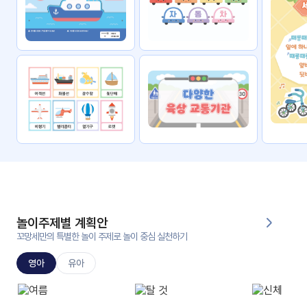
자료
패키
무료
지
꼬망
킨더캔
세 보
버스
드
스마
트프
렌즈
원
운
영
놀이주제별 계획안
가정
꼬망세만의 특별한 놀이 주제로 놀이 중심 실천하기
부모
통신
교육
문
영아
유아
문제
적응
행동
프로