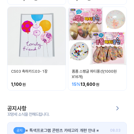
커
뮤
니
티
이벤
공지
트
사항
우리
후기
들의
CS03 축하카드03- 1장
폼폼 스팽글 파티풍선(1000원
게시
이야
X16개)
판
기
1,100
15%
13,600
인스
유튜
타그
브
램
공지사항
꼬망세 소식을 전해드립니다.
블로
그
※ 특색프로그램 콘텐츠 카테고리 개편 안내 ※
공지
08.03