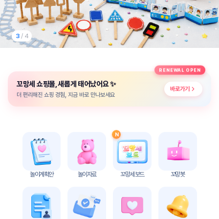
놀
이
계
획
3
/ 4
안
놀이
주제
월간
RENEWAL OPEN
별
계획
✨
꼬망세 쇼핑몰, 새롭게 태어났어요
계획
안
바로가기
안
더 편리해진 쇼핑 경험, 지금 바로 만나보세요
주간
단위
계획
계획
안
안
N
기본
안전
생활
교육
습관
놀이계획안
놀이자료
꼬망세 보드
꼬망봇
놀
이