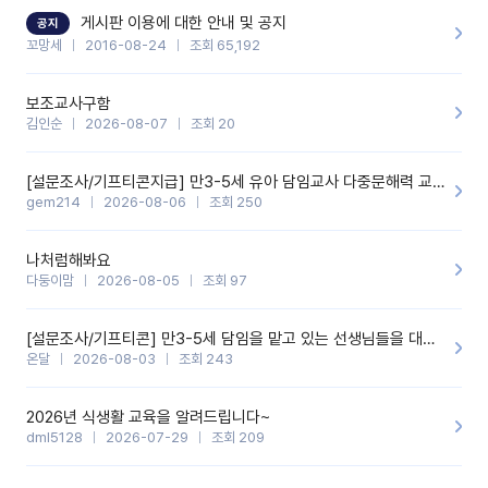
할 것 같습니다. 제 메이트 선생님께도 적극 추천할 예정입니다.좋은
기능을 개발해 주셔서 감사합니다.
게시판 이용에 대한 안내 및 공지
공지
꼬망세
2016-08-24
조회 65,192
보조교사구함
김인순
2026-08-07
조회 20
[설문조사/기프티콘지급] 만3-5세 유아 담임교사 다중문해력 교육 증진을 위한 설문조사
gem214
2026-08-06
조회 250
나처럼해봐요
다둥이맘
2026-08-05
조회 97
[설문조사/기프티콘] 만3-5세 담임을 맡고 있는 선생님들을 대상으로 설문조사를 합니다!
온달
2026-08-03
조회 243
2026년 식생활 교육을 알려드립니다~
dml5128
2026-07-29
조회 209