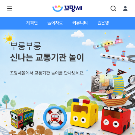
계획안
놀이자료
커뮤니티
원운영
로
로
그
그
인
하
인
시
회
면
원가
더
많
입
은
서
비
스
를
이
용
하
실
수
있
어
요.