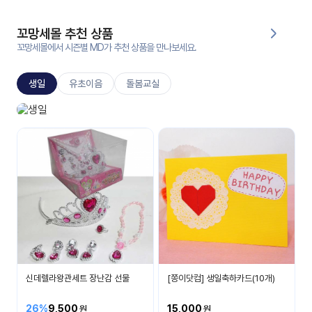
대처
그램
방법
꼬망세몰 추천 상품
꼬망세몰에서 시즌별 MD가 추천 상품을 만나보세요.
평
생
생일
유초이음
돌봄교실
교
육
원
생일놀이
온라
생일 축하해요
줌
인 강
강의
의
무료
강의
수강
및
후기
세미
나
강의
신데렐라왕관세트 장난감 선물
[쫑이닷컴] 생일축하카드(10개)
자료
실
26%
9,500
15,000