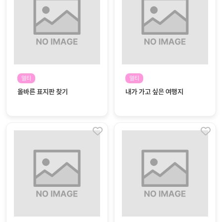
자
료
전
키오
체
스크
활동
그림
지
멀티
멀티
올바른 표지판 찾기
내가 가고 싶은 여행지
환경
PPT
구성
동영
동요/
상
음원
문서
사진
서식
크래
놀이패
프트
키지