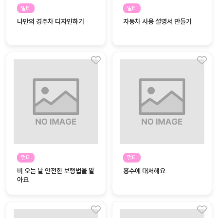
자료
패키
무료
멀티
멀티
지
나만의 경주차 디자인하기
자동차 사용 설명서 만들기
꼬망
킨더캔
세 보
버스
드
스마
트프
렌즈
원
운
영
멀티
멀티
가정
부모
비 오는 날 안전한 보행법을 알
홍수에 대처해요
통신
교육
아요
문
문제
적응
행동
프로