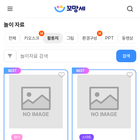
놀이 자료
전체
키오스크
활동지
그림
환경구성
PPT
동영상
로
로
그
그
인
하
인
검색
검색어
시
회
면
원가
더
많
입
은
서
비
스
를
이
용
하
실
수
있
어
요.
멀티
스마트