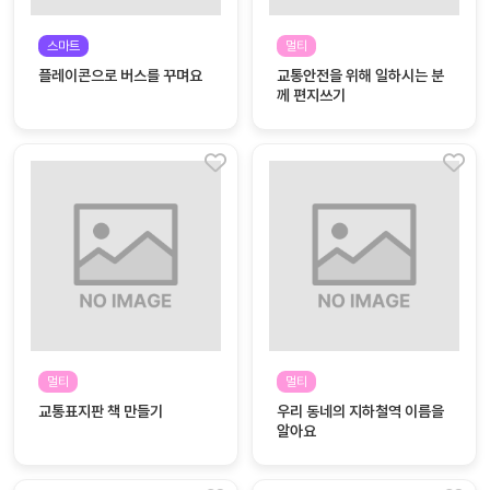
커
스마트
멀티
뮤
플레이콘으로 버스를 꾸며요
교통안전을 위해 일하시는 분
니
께 편지쓰기
티
이벤
공지
트
사항
우리
후기
들의
게시
이야
판
기
인스
유튜
타그
브
램
멀티
멀티
교통표지판 책 만들기
우리 동네의 지하철역 이름을
알아요
블로
그