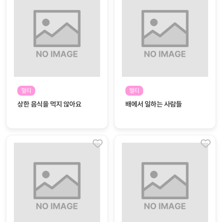
대처
그램
방법
평
생
교
육
원
멀티
멀티
온라
줌
상한 음식을 먹지 않아요
배에서 일하는 사람들
인 강
강의
의
무료
강의
수강
및
후기
세미
나
강의
자료
실