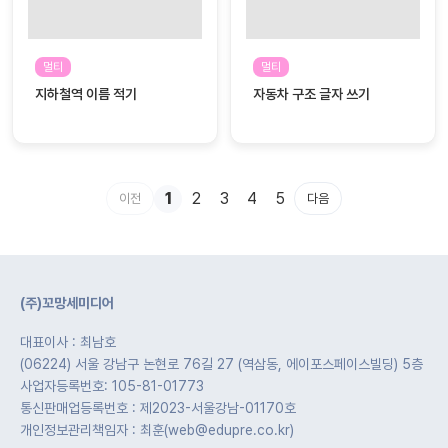
멀티
멀티
지하철역 이름 적기
자동차 구조 글자 쓰기
1
2
3
4
5
이전
다음
(주)꼬망세미디어
대표이사 : 최남호
(06224) 서울 강남구 논현로 76길 27 (역삼동, 에이포스페이스빌딩) 5층
사업자등록번호: 105-81-01773
통신판매업등록번호 : 제2023-서울강남-01170호
개인정보관리책임자 : 최훈(web@edupre.co.kr)