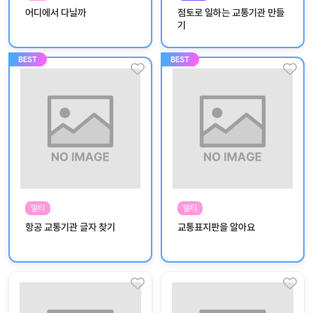
놀
어디에서 다닐까
점토로 일하는 교통기관 만들
이
기
계
획
안
놀이
주제
월간
별
계획
계획
안
안
주간
단위
계획
계획
안
안
멀티
멀티
기본
안전
항공 교통기관 글자 찾기
교통표지판을 알아요
생활
교육
습관
놀
이