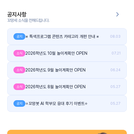
커
공지사항
뮤
꼬망세 소식을 전해드립니다.
니
티
※ 특색프로그램 콘텐츠 카테고리 개편 안내 ※
공지
08.03
이벤
공지
트
사항
2026학년도 10월 놀이계획안 OPEN
소식
07.21
우리
후기
2026학년도 9월 놀이계획안 OPEN
소식
06.24
들의
게시
이야
판
기
2026학년도 8월 놀이계획안 OPEN
소식
05.27
인스
유튜
타그
브
⭐꼬망봇 AI 학부모 응대 후기 이벤트⭐
공지
05.27
램
블로
그