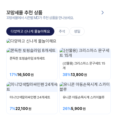
대처
그램
방법
꼬망세몰 추천 상품
꼬망세몰에서 시즌별 MD가 추천 상품을 만나보세요.
평
생
다양하고 신나게 물놀이해요
추석
생일
교
육
원
지나상사
온라
비눗방울/물총/말랑이/우산외
줌
인 강
쫀득한 토핑슬라임 8개세트
강의
의
(선물용) 크리스마스 문구세트 15
개
무료
17%
16,500
38%
13,800
강의
수강
및
후기
세미
나
미니12색칼라싸인펜 24개세트
유니콘 아동손목시계 스카이블루
강의
자료
7%
22,100
26%
5,900
실