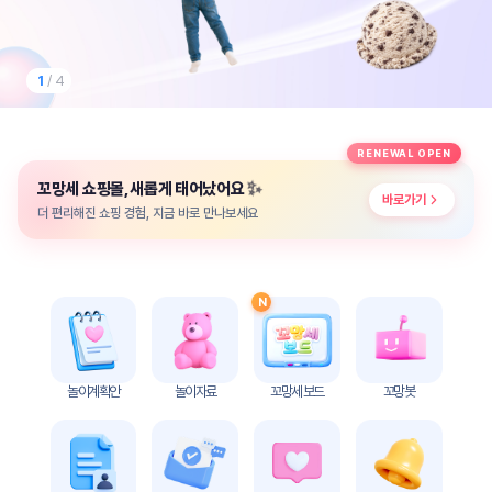
놀
이
계
획
1
/ 4
안
놀이
주제
월간
RENEWAL OPEN
별
계획
✨
꼬망세 쇼핑몰, 새롭게 태어났어요
계획
안
바로가기
안
더 편리해진 쇼핑 경험, 지금 바로 만나보세요
주간
단위
계획
계획
안
안
N
기본
안전
생활
교육
습관
놀이계획안
놀이자료
꼬망세 보드
꼬망봇
놀
이