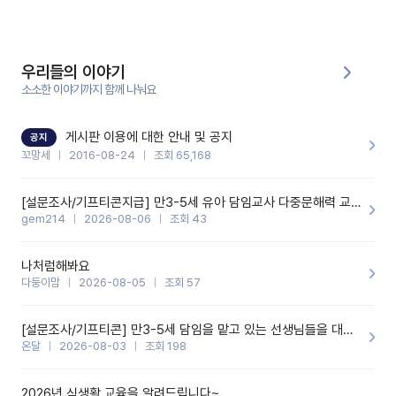
부분은 제가 꼬망봇에 간단하게 입력한 내용입니다.아이 기저귀 안
에 피처럼 보이는 부분이 있어서 오전 일과 동안 지켜보고,낮잠 이후
에 전화를 드릴 예정이었습니다.이 부분은 제가 입력한 내용에 대해
꼬망봇이 알려준 소통 스크립트입니다.전화로 소통할 예정이었어
서, 대화용을 활용했습니다.늘 전화로 학부모님과 소통할 때는 고민
을 많이 하는데,꼬망봇 덕분에 고민하는 시간을 줄이고 학부모님을
우리들의 이야기
안심시킬 수 있었습니다.이 부분은 꼬망봇이 추가로 알려준 응대 tip
입니다.학부모님께 전화를 드리기 전에, 내용을 숙지하여 좀 더 전문
소소한 이야기까지 함께 나눠요
성 있는 교사가 되어 대화를 나눌 수 있었습니다.꼬망세 AI학부모 응
대 팁을 실제로 사용해 본 후기이며,저는 고연차가 될 때까지도 애용
할 것 같습니다. 제 메이트 선생님께도 적극 추천할 예정입니다.좋은
기능을 개발해 주셔서 감사합니다.
게시판 이용에 대한 안내 및 공지
공지
꼬망세
2016-08-24
조회 65,168
[설문조사/기프티콘지급] 만3-5세 유아 담임교사 다중문해력 교육 증진을 위한 설문조사
gem214
2026-08-06
조회 43
나처럼해봐요
다둥이맘
2026-08-05
조회 57
[설문조사/기프티콘] 만3-5세 담임을 맡고 있는 선생님들을 대상으로 설문조사를 합니다!
온달
2026-08-03
조회 198
2026년 식생활 교육을 알려드립니다~