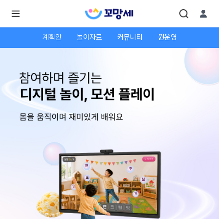
계획안
놀이자료
커뮤니티
원운영
로
로
그
그
인
하
인
시
회
면
원가
더
많
입
은
서
비
스
를
이
용
하
실
수
있
어
요.