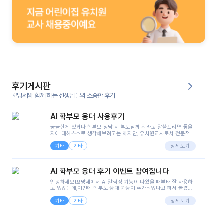
후기게시판
꼬망세와 함께 하는 선생님들의 소중한 후기
AI 학부모 응대 사용후기
궁금한게 있거나 학부모 상담 시 부모님께 뭐라고 말씀드리면 좋을
지에 대해스스로 생각해보려고는 하지만,,유치원교사로서 전문적인
지식은 가지고 있지만 막상 부모님이 이해하시기 쉽게 말로 풀어내
기타
기타
려니 어려울때가...^^(저만 그런거 아니죠 ㅜㅜ)꼬망봇의 장점은 지
상세보기
피티나 제미나이는 몇세이고 여자인지 남자인지 등그래도 좀 기본
정보를 제공하면서 물어봐야할 때가 있어그때마다 정보를 입력하는
것도,또 요즘 부모님들이 ai 활용하는 거를꺼려하시는 분들도 꽤 많
AI 학부모 응대 후기 이벤트 참여합니다.
으셔서 고민이 됐는데ai 학부모 응대를 써볼 수 있어서 좋았어요!앞
으로 쓸 일이 없다면 좋겠지만..ㅎ....(매일 매일이 조용히 지나갔으
안녕하세요!꼬망세에서 AI 알림장 기능이 나왔을 때부터 잘 사용하
면..)그리고 제가 신입 때 이게 있었더라면 ㅜㅜㅜㅜ?응대 팁이 정말
고 있었는데,이번에 학부모 응대 기능이 추가되었다고 해서 놀랐습
좋은거 같아요지금은 그래도 아이들이 잘 이해 되지만초임 때는 정
니다.저는 아직 어린이집 2년차 교사인데, 헤드 교사가 되어 학부모
말 어려워서 항상다른 선생님들께 도움을 요청했었거든요..ㅠ*일지
기타
기타
님 응대에 더 많은 부담을 느끼고 있습니다 ㅠㅠ이번에 제가 원에서
상세보기
쓸 때도 좀 도움이 되는 거 같아요!
겪은 일과 학부모님께 전달드렸던 내용을 함께 보시고,저와 비슷한
입장의 저연차 선생님들께도 작은 도움이 되었으면 좋겠습니다. 이