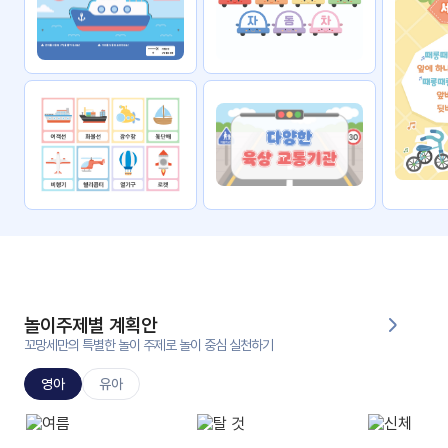
자료
패키
무료
지
꼬망
킨더캔
세 보
버스
드
스마
트프
렌즈
원
운
영
놀이주제별 계획안
가정
꼬망세만의 특별한 놀이 주제로 놀이 중심 실천하기
부모
통신
교육
문
영아
유아
문제
적응
행동
프로