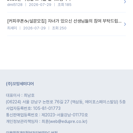
dml5128
2026-07-29
조회 185
[커피쿠폰☕️/설문모집] 자녀가 있으신 선생님들의 참여 부탁드립니다!!
최세미
2026-07-29
조회 250
(주)꼬망세미디어
대표이사 : 최남호
(06224) 서울 강남구 논현로 76길 27 (역삼동, 에이포스페이스빌딩) 5층
사업자등록번호: 105-81-01773
통신판매업등록번호 : 제2023-서울강남-01170호
개인정보관리책임자 : 최훈(web@edupre.co.kr)
이용약관
개인정보처리방침
PC 버전