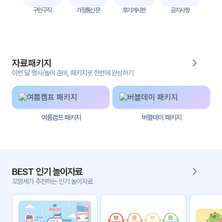
자
구인구직
가정통신문
후기게시판
공지사항
료
전
키오
체
스크
자료패키지
활동
그림
지
이번 달 행사/놀이 준비, 패키지로 한번에 완성하기
환경
PPT
구성
여름캠프 패키지
버블데이 패키지
동영
동요/
상
음원
문서
사진
서식
BEST 인기 놀이자료
꼬망세가 추천하는 인기 놀이자료
크래
놀이패
프트
키지