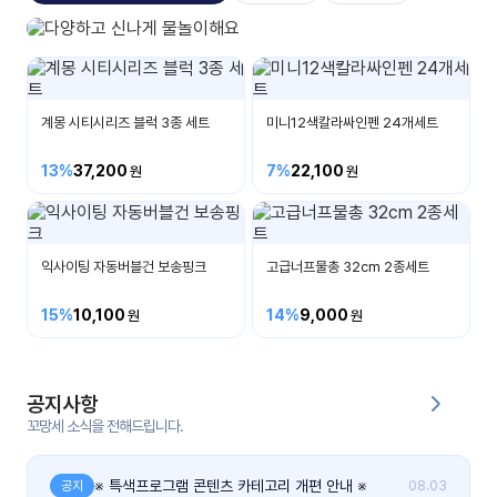
자료
패키
무료
지
지나상사
비눗방울/물총/말랑이/우산외
꼬망
킨더캔
세 보
버스
계몽 시티시리즈 블럭 3종 세트
미니12색칼라싸인펜 24개세트
드
13%
37,200
7%
22,100
스마
트프
렌즈
익사이팅 자동버블건 보송핑크
고급너프물총 32cm 2종세트
원
운
15%
10,100
14%
9,000
영
가정
부모
통신
공지사항
교육
문
꼬망세 소식을 전해드립니다.
문제
적응
행동
※ 특색프로그램 콘텐츠 카테고리 개편 안내 ※
공지
08.03
프로