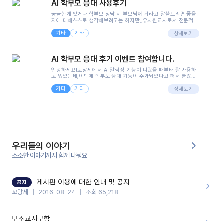
AI 학부모 응대 사용후기
궁금한게 있거나 학부모 상담 시 부모님께 뭐라고 말씀드리면 좋을
지에 대해스스로 생각해보려고는 하지만,,유치원교사로서 전문적인
커
지식은 가지고 있지만 막상 부모님이 이해하시기 쉽게 말로 풀어내
뮤
기타
기타
려니 어려울때가...^^(저만 그런거 아니죠 ㅜㅜ)꼬망봇의 장점은 지
상세보기
니
피티나 제미나이는 몇세이고 여자인지 남자인지 등그래도 좀 기본
정보를 제공하면서 물어봐야할 때가 있어그때마다 정보를 입력하는
티
것도,또 요즘 부모님들이 ai 활용하는 거를꺼려하시는 분들도 꽤 많
AI 학부모 응대 후기 이벤트 참여합니다.
으셔서 고민이 됐는데ai 학부모 응대를 써볼 수 있어서 좋았어요!앞
으로 쓸 일이 없다면 좋겠지만..ㅎ....(매일 매일이 조용히 지나갔으
이벤
안녕하세요!꼬망세에서 AI 알림장 기능이 나왔을 때부터 잘 사용하
면..)그리고 제가 신입 때 이게 있었더라면 ㅜㅜㅜㅜ?응대 팁이 정말
공지
고 있었는데,이번에 학부모 응대 기능이 추가되었다고 해서 놀랐습
트
좋은거 같아요지금은 그래도 아이들이 잘 이해 되지만초임 때는 정
사항
니다.저는 아직 어린이집 2년차 교사인데, 헤드 교사가 되어 학부모
말 어려워서 항상다른 선생님들께 도움을 요청했었거든요..ㅠ*일지
기타
기타
님 응대에 더 많은 부담을 느끼고 있습니다 ㅠㅠ이번에 제가 원에서
상세보기
쓸 때도 좀 도움이 되는 거 같아요!
겪은 일과 학부모님께 전달드렸던 내용을 함께 보시고,저와 비슷한
입장의 저연차 선생님들께도 작은 도움이 되었으면 좋겠습니다. 이
부분은 제가 꼬망봇에 간단하게 입력한 내용입니다.아이 기저귀 안
우리
후기
에 피처럼 보이는 부분이 있어서 오전 일과 동안 지켜보고,낮잠 이후
들의
게시
에 전화를 드릴 예정이었습니다.이 부분은 제가 입력한 내용에 대해
이야
꼬망봇이 알려준 소통 스크립트입니다.전화로 소통할 예정이었어
판
기
서, 대화용을 활용했습니다.늘 전화로 학부모님과 소통할 때는 고민
을 많이 하는데,꼬망봇 덕분에 고민하는 시간을 줄이고 학부모님을
우리들의 이야기
안심시킬 수 있었습니다.이 부분은 꼬망봇이 추가로 알려준 응대 tip
입니다.학부모님께 전화를 드리기 전에, 내용을 숙지하여 좀 더 전문
소소한 이야기까지 함께 나눠요
인스
성 있는 교사가 되어 대화를 나눌 수 있었습니다.꼬망세 AI학부모 응
유튜
타그
대 팁을 실제로 사용해 본 후기이며,저는 고연차가 될 때까지도 애용
브
램
할 것 같습니다. 제 메이트 선생님께도 적극 추천할 예정입니다.좋은
기능을 개발해 주셔서 감사합니다.
게시판 이용에 대한 안내 및 공지
공지
꼬망세
2016-08-24
조회 65,218
블로
그
보조교사구함