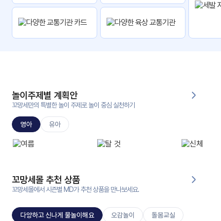
자
료
전
키오
체
스크
활동
그림
지
놀이주제별 계획안
환경
PPT
구성
꼬망세만의 특별한 놀이 주제로 놀이 중심 실천하기
영아
유아
동영
동요/
상
음원
문서
사진
서식
꼬망세몰 추천 상품
꼬망세몰에서 시즌별 MD가 추천 상품을 만나보세요.
크래
놀이패
프트
키지
다양하고 신나게 물놀이해요
오감놀이
돌봄교실