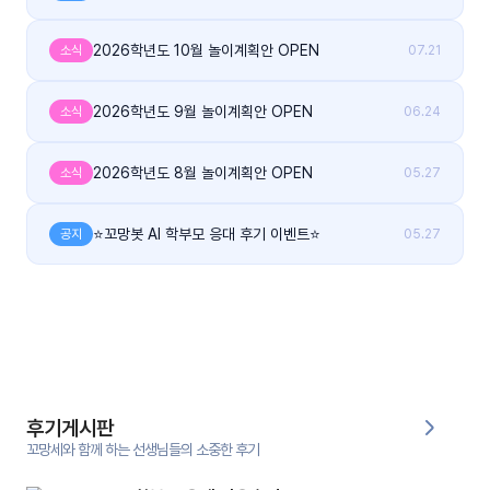
대처
그램
방법
2026학년도 10월 놀이계획안 OPEN
소식
07.21
평
2026학년도 9월 놀이계획안 OPEN
소식
06.24
생
교
육
2026학년도 8월 놀이계획안 OPEN
소식
05.27
원
온라
줌
⭐꼬망봇 AI 학부모 응대 후기 이벤트⭐
공지
05.27
인 강
강의
의
무료
강의
수강
및
후기
세미
나
후기게시판
강의
자료
꼬망세와 함께 하는 선생님들의 소중한 후기
실