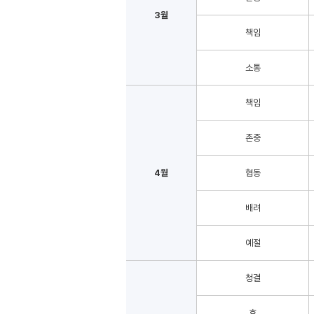
3월
책임
소통
책임
존중
4월
협동
배려
예절
청결
효