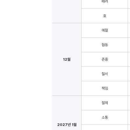
배려
효
예절
협동
12월
존중
질서
책임
절제
소통
2027년 1월