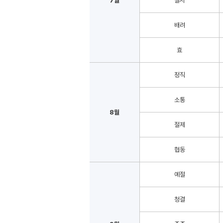
7월
질서
배려
효
정직
소통
8월
절제
협동
예절
청결