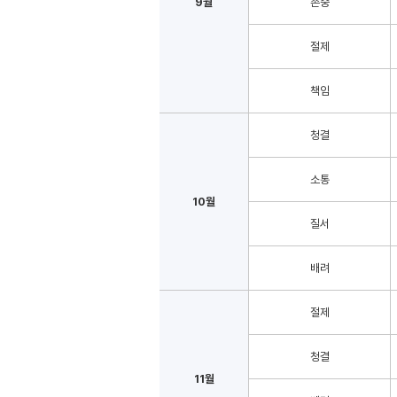
9월
존중
절제
책임
청결
소통
10월
질서
배려
절제
청결
11월