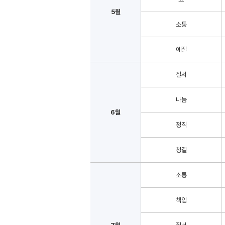
5월
소통
예절
질서
나눔
6월
정직
청결
소통
책임