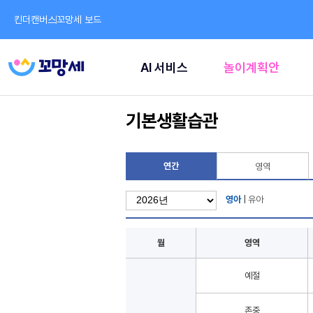
킨더캔버스
꼬망세 보드
AI 서비스
놀이계획안
기본생활습관
연간
영역
영아
|
유아
월
영역
예절
존중