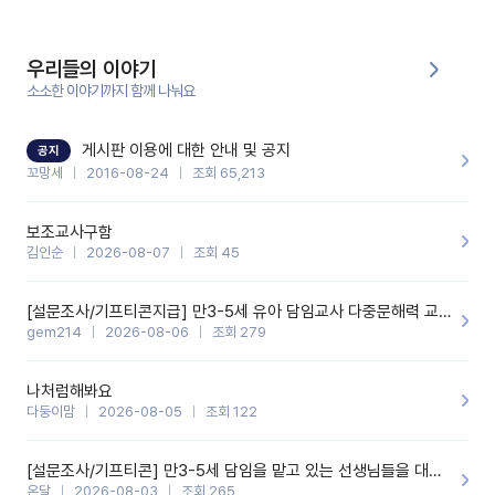
에 전화를 드릴 예정이었습니다.이 부분은 제가 입력한 내용에 대해
꼬망봇이 알려준 소통 스크립트입니다.전화로 소통할 예정이었어
서, 대화용을 활용했습니다.늘 전화로 학부모님과 소통할 때는 고민
을 많이 하는데,꼬망봇 덕분에 고민하는 시간을 줄이고 학부모님을
우리들의 이야기
안심시킬 수 있었습니다.이 부분은 꼬망봇이 추가로 알려준 응대 tip
입니다.학부모님께 전화를 드리기 전에, 내용을 숙지하여 좀 더 전문
소소한 이야기까지 함께 나눠요
성 있는 교사가 되어 대화를 나눌 수 있었습니다.꼬망세 AI학부모 응
대 팁을 실제로 사용해 본 후기이며,저는 고연차가 될 때까지도 애용
할 것 같습니다. 제 메이트 선생님께도 적극 추천할 예정입니다.좋은
기능을 개발해 주셔서 감사합니다.
게시판 이용에 대한 안내 및 공지
공지
꼬망세
2016-08-24
조회 65,213
보조교사구함
김인순
2026-08-07
조회 45
[설문조사/기프티콘지급] 만3-5세 유아 담임교사 다중문해력 교육 증진을 위한 설문조사
gem214
2026-08-06
조회 279
나처럼해봐요
다둥이맘
2026-08-05
조회 122
[설문조사/기프티콘] 만3-5세 담임을 맡고 있는 선생님들을 대상으로 설문조사를 합니다!
온달
2026-08-03
조회 265