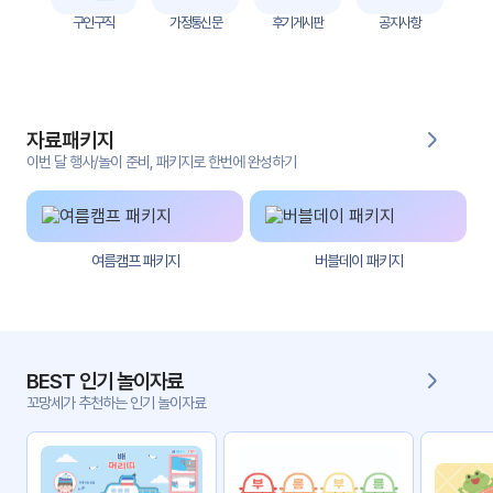
자
구인구직
가정통신문
후기게시판
공지사항
료
전
키오
체
스크
자료패키지
활동
그림
지
이번 달 행사/놀이 준비, 패키지로 한번에 완성하기
환경
PPT
구성
여름캠프 패키지
버블데이 패키지
동영
동요/
상
음원
문서
사진
서식
BEST 인기 놀이자료
꼬망세가 추천하는 인기 놀이자료
크래
놀이패
프트
키지