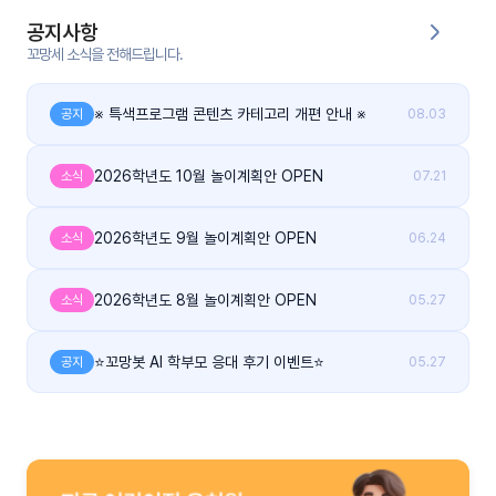
공지사항
커
꼬망세 소식을 전해드립니다.
뮤
니
티
※ 특색프로그램 콘텐츠 카테고리 개편 안내 ※
공지
08.03
이벤
공지
트
2026학년도 10월 놀이계획안 OPEN
소식
07.21
사항
2026학년도 9월 놀이계획안 OPEN
소식
06.24
우리
후기
들의
게시
이야
판
기
2026학년도 8월 놀이계획안 OPEN
소식
05.27
인스
유튜
⭐꼬망봇 AI 학부모 응대 후기 이벤트⭐
공지
05.27
타그
브
램
블로
그