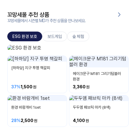
대처
그램
방법
꼬망세몰 추천 상품
꼬망세몰에서 시즌별 MD가 추천 상품을 만나보세요.
평
생
ESG 환경 보호
보드게임
숲 체험
교
육
원
ESG 환경 보호
온라
소중한 환경을 보호해요
줌
인 강
[하하당] 지구 투명 책갈피
강의
의
메이크문구 M181 그리기텀블러
환경
무료
37%
1,500
3,360
강의
수강
및
후기
세미
나
환경 바람개비 1set
두두엠 패브릭 마카 (8색)
강의
28%
2,500
4,100
자료
실