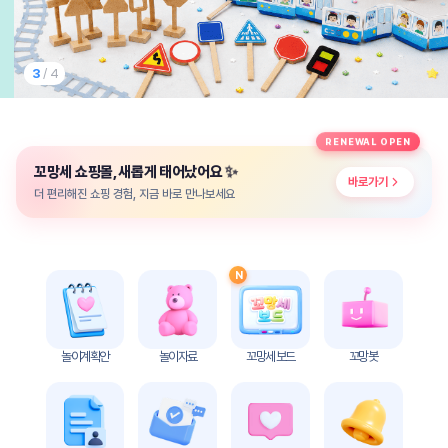
놀
이
계
획
3
/ 4
안
놀이
주제
월간
RENEWAL OPEN
별
계획
✨
꼬망세 쇼핑몰, 새롭게 태어났어요
계획
안
바로가기
안
더 편리해진 쇼핑 경험, 지금 바로 만나보세요
주간
단위
계획
계획
안
안
N
기본
안전
생활
교육
습관
놀이계획안
놀이자료
꼬망세 보드
꼬망봇
놀
이