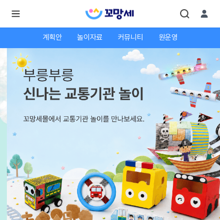
계획안
놀이자료
커뮤니티
원운영
로
로
그
그
인
하
인
시
회
면
원가
더
많
입
은
서
비
스
를
이
용
하
실
수
있
어
요.