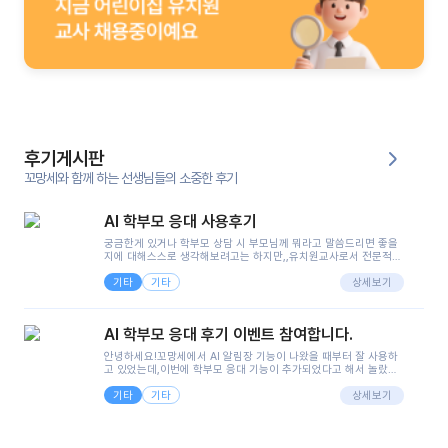
후기게시판
꼬망세와 함께 하는 선생님들의 소중한 후기
AI 학부모 응대 사용후기
궁금한게 있거나 학부모 상담 시 부모님께 뭐라고 말씀드리면 좋을
지에 대해스스로 생각해보려고는 하지만,,유치원교사로서 전문적인
지식은 가지고 있지만 막상 부모님이 이해하시기 쉽게 말로 풀어내
기타
기타
려니 어려울때가...^^(저만 그런거 아니죠 ㅜㅜ)꼬망봇의 장점은 지
상세보기
피티나 제미나이는 몇세이고 여자인지 남자인지 등그래도 좀 기본
정보를 제공하면서 물어봐야할 때가 있어그때마다 정보를 입력하는
것도,또 요즘 부모님들이 ai 활용하는 거를꺼려하시는 분들도 꽤 많
AI 학부모 응대 후기 이벤트 참여합니다.
으셔서 고민이 됐는데ai 학부모 응대를 써볼 수 있어서 좋았어요!앞
으로 쓸 일이 없다면 좋겠지만..ㅎ....(매일 매일이 조용히 지나갔으
안녕하세요!꼬망세에서 AI 알림장 기능이 나왔을 때부터 잘 사용하
면..)그리고 제가 신입 때 이게 있었더라면 ㅜㅜㅜㅜ?응대 팁이 정말
고 있었는데,이번에 학부모 응대 기능이 추가되었다고 해서 놀랐습
좋은거 같아요지금은 그래도 아이들이 잘 이해 되지만초임 때는 정
니다.저는 아직 어린이집 2년차 교사인데, 헤드 교사가 되어 학부모
말 어려워서 항상다른 선생님들께 도움을 요청했었거든요..ㅠ*일지
기타
기타
님 응대에 더 많은 부담을 느끼고 있습니다 ㅠㅠ이번에 제가 원에서
상세보기
쓸 때도 좀 도움이 되는 거 같아요!
겪은 일과 학부모님께 전달드렸던 내용을 함께 보시고,저와 비슷한
입장의 저연차 선생님들께도 작은 도움이 되었으면 좋겠습니다. 이
부분은 제가 꼬망봇에 간단하게 입력한 내용입니다.아이 기저귀 안
에 피처럼 보이는 부분이 있어서 오전 일과 동안 지켜보고,낮잠 이후