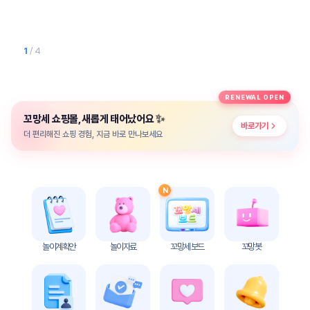
놀
이
계
획
1
/ 4
안
놀이
주제
월간
RENEWAL OPEN
별
계획
✨
꼬망세 쇼핑몰, 새롭게 태어났어요
계획
안
바로가기
안
더 편리해진 쇼핑 경험, 지금 바로 만나보세요
주간
단위
계획
계획
안
안
N
기본
안전
생활
교육
습관
놀이계획안
놀이자료
꼬망세 보드
꼬망봇
놀
이