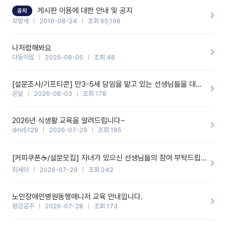
할 것 같습니다. 제 메이트 선생님께도 적극 추천할 예정입니다.좋은
기능을 개발해 주셔서 감사합니다.
게시판 이용에 대한 안내 및 공지
공지
꼬망세
2016-08-24
조회 65,168
나처럼해봐요
다둥이맘
2026-08-05
조회 48
[설문조사/기프티콘] 만3-5세 담임을 맡고 있는 선생님들을 대상으로 설문조사를 합니다!
온달
2026-08-03
조회 178
2026년 식생활 교육을 알려드립니다~
dml5128
2026-07-29
조회 185
[커피쿠폰☕️/설문모집] 자녀가 있으신 선생님들의 참여 부탁드립니다!!
최세미
2026-07-29
조회 242
노인장애인병원동행매니저 교육 안내입니다.
평강공주
2026-07-28
조회 173