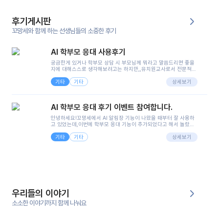
후기게시판
꼬망세와 함께 하는 선생님들의 소중한 후기
AI 학부모 응대 사용후기
궁금한게 있거나 학부모 상담 시 부모님께 뭐라고 말씀드리면 좋을
지에 대해스스로 생각해보려고는 하지만,,유치원교사로서 전문적인
지식은 가지고 있지만 막상 부모님이 이해하시기 쉽게 말로 풀어내
기타
기타
려니 어려울때가...^^(저만 그런거 아니죠 ㅜㅜ)꼬망봇의 장점은 지
상세보기
피티나 제미나이는 몇세이고 여자인지 남자인지 등그래도 좀 기본
정보를 제공하면서 물어봐야할 때가 있어그때마다 정보를 입력하는
것도,또 요즘 부모님들이 ai 활용하는 거를꺼려하시는 분들도 꽤 많
AI 학부모 응대 후기 이벤트 참여합니다.
으셔서 고민이 됐는데ai 학부모 응대를 써볼 수 있어서 좋았어요!앞
으로 쓸 일이 없다면 좋겠지만..ㅎ....(매일 매일이 조용히 지나갔으
안녕하세요!꼬망세에서 AI 알림장 기능이 나왔을 때부터 잘 사용하
면..)그리고 제가 신입 때 이게 있었더라면 ㅜㅜㅜㅜ?응대 팁이 정말
고 있었는데,이번에 학부모 응대 기능이 추가되었다고 해서 놀랐습
좋은거 같아요지금은 그래도 아이들이 잘 이해 되지만초임 때는 정
니다.저는 아직 어린이집 2년차 교사인데, 헤드 교사가 되어 학부모
말 어려워서 항상다른 선생님들께 도움을 요청했었거든요..ㅠ*일지
기타
기타
님 응대에 더 많은 부담을 느끼고 있습니다 ㅠㅠ이번에 제가 원에서
상세보기
쓸 때도 좀 도움이 되는 거 같아요!
겪은 일과 학부모님께 전달드렸던 내용을 함께 보시고,저와 비슷한
입장의 저연차 선생님들께도 작은 도움이 되었으면 좋겠습니다. 이
부분은 제가 꼬망봇에 간단하게 입력한 내용입니다.아이 기저귀 안
에 피처럼 보이는 부분이 있어서 오전 일과 동안 지켜보고,낮잠 이후
에 전화를 드릴 예정이었습니다.이 부분은 제가 입력한 내용에 대해
꼬망봇이 알려준 소통 스크립트입니다.전화로 소통할 예정이었어
서, 대화용을 활용했습니다.늘 전화로 학부모님과 소통할 때는 고민
을 많이 하는데,꼬망봇 덕분에 고민하는 시간을 줄이고 학부모님을
우리들의 이야기
안심시킬 수 있었습니다.이 부분은 꼬망봇이 추가로 알려준 응대 tip
입니다.학부모님께 전화를 드리기 전에, 내용을 숙지하여 좀 더 전문
소소한 이야기까지 함께 나눠요
성 있는 교사가 되어 대화를 나눌 수 있었습니다.꼬망세 AI학부모 응
대 팁을 실제로 사용해 본 후기이며,저는 고연차가 될 때까지도 애용