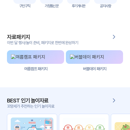
자
구인구직
가정통신문
후기게시판
공지사항
료
전
키오
체
스크
자료패키지
활동
그림
지
이번 달 행사/놀이 준비, 패키지로 한번에 완성하기
환경
PPT
구성
여름캠프 패키지
버블데이 패키지
동영
동요/
상
음원
문서
사진
서식
BEST 인기 놀이자료
꼬망세가 추천하는 인기 놀이자료
크래
놀이패
프트
키지