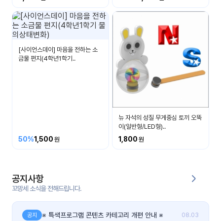
커
뮤
니
티
[사이언스데이] 마음을 전하는 소
금물 편지(4학년1학기..
이벤
공지
트
사항
우리
후기
들의
뉴 자석의 성질 무게중심 토끼 오뚝
게시
이야
이(일반형/LED형)..
판
기
50%
1,500
1,800
인스
유튜
타그
브
램
공지사항
꼬망세 소식을 전해드립니다.
블로
그
※ 특색프로그램 콘텐츠 카테고리 개편 안내 ※
공지
08.03