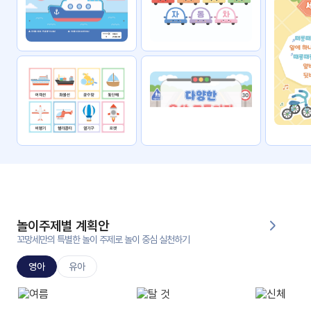
자료
패키
무료
지
꼬망
킨더캔
세 보
버스
드
스마
트프
렌즈
원
운
영
놀이주제별 계획안
가정
꼬망세만의 특별한 놀이 주제로 놀이 중심 실천하기
부모
통신
교육
문
영아
유아
문제
적응
행동
프로