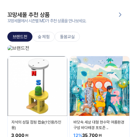
대처
그램
방법
꼬망세몰 추천 상품
꼬망세몰에서 시즌별 MD가 추천 상품을 만나보세요.
평
생
브랜드전
숲 체험
돌봄교실
교
육
원
신상브랜드
온라
베스트 아이템들을 소개합니다.
줌
인 강
강의
의
무료
강의
수강
및
후기
세미
나
강의
자석의 성질 점핑 캡슐(1인용/5인
바닷속 세상 대형 현수막 여름환경
자료
용)
구성 바다배경 포토존 ..
실
3,000
12%
35,700