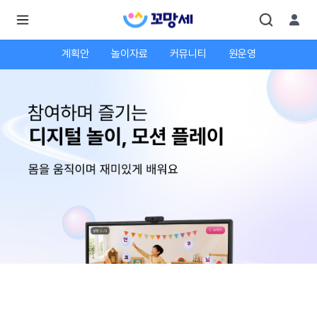
계획안
놀이자료
커뮤니티
원운영
로
로
그
그
인
하
인
시
회
면
원가
더
많
입
은
서
비
스
를
이
용
하
실
수
있
어
요.