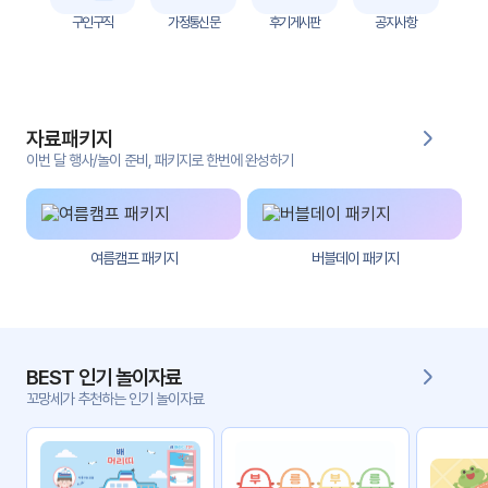
자
구인구직
가정통신문
후기게시판
공지사항
료
전
키오
체
스크
자료패키지
활동
그림
지
이번 달 행사/놀이 준비, 패키지로 한번에 완성하기
환경
PPT
구성
여름캠프 패키지
버블데이 패키지
동영
동요/
상
음원
문서
사진
서식
BEST 인기 놀이자료
꼬망세가 추천하는 인기 놀이자료
크래
놀이패
프트
키지