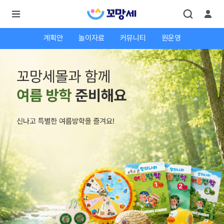
계획안
놀이자료
커뮤니티
원운영
로
로
그
그
인
하
인
시
회
면
원가
더
많
입
은
서
비
스
를
이
용
하
실
수
있
어
요.