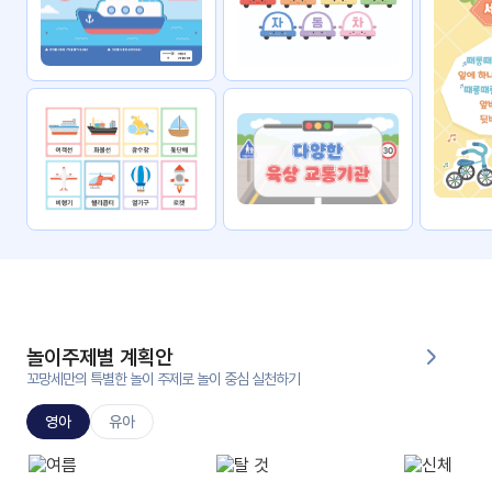
자료
패키
무료
지
꼬망
킨더캔
세 보
버스
드
스마
트프
렌즈
원
운
영
놀이주제별 계획안
가정
꼬망세만의 특별한 놀이 주제로 놀이 중심 실천하기
부모
통신
교육
문
영아
유아
문제
적응
행동
프로