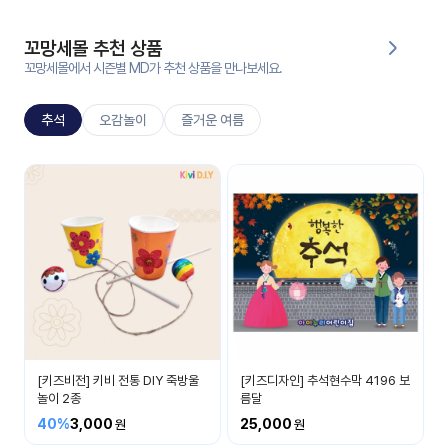
대처
그램
방법
꼬망세몰 추천 상품
꼬망세몰에서 시즌별 MD가 추천 상품을 만나보세요.
평
생
추석
오감놀이
즐거운 여름
교
육
원
추석
온라
추석명절에 대해 알아봐요
줌
인 강
강의
의
무료
강의
수강
및
후기
세미
나
[키즈비전] 키비 전통 DIY 죽방울
[키즈디자인] 추석현수막 4196 보
강의
놀이 2종
름달
자료
40%
3,000
25,000
실