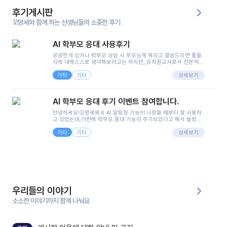
후기게시판
꼬망세와 함께 하는 선생님들의 소중한 후기
AI 학부모 응대 사용후기
궁금한게 있거나 학부모 상담 시 부모님께 뭐라고 말씀드리면 좋을
지에 대해스스로 생각해보려고는 하지만,,유치원교사로서 전문적인
지식은 가지고 있지만 막상 부모님이 이해하시기 쉽게 말로 풀어내
기타
기타
려니 어려울때가...^^(저만 그런거 아니죠 ㅜㅜ)꼬망봇의 장점은 지
상세보기
피티나 제미나이는 몇세이고 여자인지 남자인지 등그래도 좀 기본
정보를 제공하면서 물어봐야할 때가 있어그때마다 정보를 입력하는
것도,또 요즘 부모님들이 ai 활용하는 거를꺼려하시는 분들도 꽤 많
AI 학부모 응대 후기 이벤트 참여합니다.
으셔서 고민이 됐는데ai 학부모 응대를 써볼 수 있어서 좋았어요!앞
으로 쓸 일이 없다면 좋겠지만..ㅎ....(매일 매일이 조용히 지나갔으
안녕하세요!꼬망세에서 AI 알림장 기능이 나왔을 때부터 잘 사용하
면..)그리고 제가 신입 때 이게 있었더라면 ㅜㅜㅜㅜ?응대 팁이 정말
고 있었는데,이번에 학부모 응대 기능이 추가되었다고 해서 놀랐습
좋은거 같아요지금은 그래도 아이들이 잘 이해 되지만초임 때는 정
니다.저는 아직 어린이집 2년차 교사인데, 헤드 교사가 되어 학부모
말 어려워서 항상다른 선생님들께 도움을 요청했었거든요..ㅠ*일지
기타
기타
님 응대에 더 많은 부담을 느끼고 있습니다 ㅠㅠ이번에 제가 원에서
상세보기
쓸 때도 좀 도움이 되는 거 같아요!
겪은 일과 학부모님께 전달드렸던 내용을 함께 보시고,저와 비슷한
입장의 저연차 선생님들께도 작은 도움이 되었으면 좋겠습니다. 이
부분은 제가 꼬망봇에 간단하게 입력한 내용입니다.아이 기저귀 안
에 피처럼 보이는 부분이 있어서 오전 일과 동안 지켜보고,낮잠 이후
에 전화를 드릴 예정이었습니다.이 부분은 제가 입력한 내용에 대해
꼬망봇이 알려준 소통 스크립트입니다.전화로 소통할 예정이었어
서, 대화용을 활용했습니다.늘 전화로 학부모님과 소통할 때는 고민
을 많이 하는데,꼬망봇 덕분에 고민하는 시간을 줄이고 학부모님을
우리들의 이야기
안심시킬 수 있었습니다.이 부분은 꼬망봇이 추가로 알려준 응대 tip
입니다.학부모님께 전화를 드리기 전에, 내용을 숙지하여 좀 더 전문
소소한 이야기까지 함께 나눠요
성 있는 교사가 되어 대화를 나눌 수 있었습니다.꼬망세 AI학부모 응
대 팁을 실제로 사용해 본 후기이며,저는 고연차가 될 때까지도 애용
할 것 같습니다. 제 메이트 선생님께도 적극 추천할 예정입니다.좋은
기능을 개발해 주셔서 감사합니다.