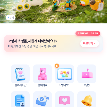
놀
이
계
획
4
/ 4
안
놀이
주제
월간
RENEWAL OPEN
별
계획
✨
꼬망세 쇼핑몰, 새롭게 태어났어요
계획
안
바로가기
안
더 편리해진 쇼핑 경험, 지금 바로 만나보세요
주간
단위
계획
계획
안
안
N
기본
안전
생활
교육
습관
놀이계획안
놀이자료
꼬망세 보드
꼬망봇
놀
이