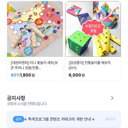
커
뮤
니
티
이벤
공지
트
사항
[대원피앤피] 미니 윷놀이 세트(보
[감성쫑이] 전통놀이를 해보자
우리
후기
들의
관 주머니 포함/전통..
(DIY)
게시
이야
판
40%
1,800
6,000
기
인스
유튜
타그
공지사항
브
램
꼬망세 소식을 전해드립니다.
블로
그
※ 특색프로그램 콘텐츠 카테고리 개편 안내 ※
공지
08.03