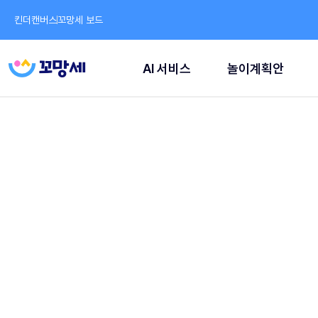
킨더캔버스
꼬망세 보드
AI 서비스
놀이계획안