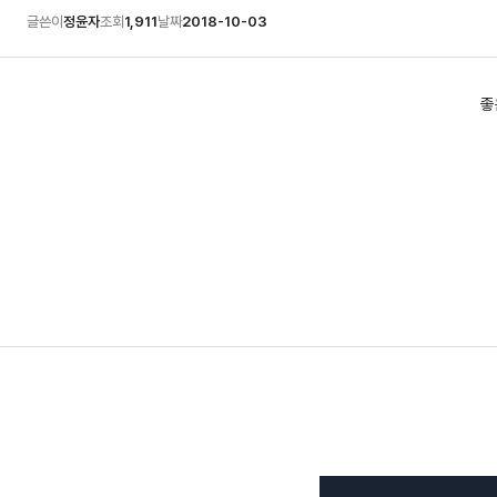
글쓴이
정윤자
조회
1,911
날짜
2018-10-03
좋