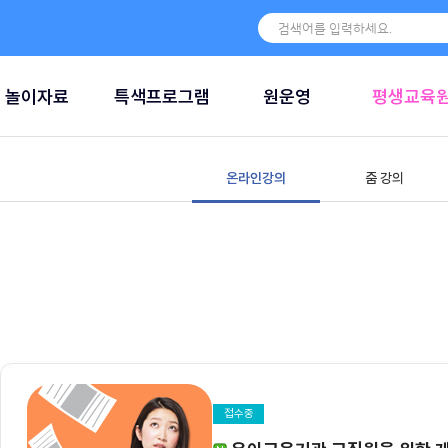
놀이자료
특색프로그램
원운영
평생교육
온라인강의
줌 강의
접수중