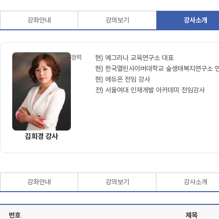
강좌안내
강의보기
강사소개
경력
현) 예그리나 교육연구소 대표
현) 한국열린사이버대학교 숲생태복지연구소 
현) 에듀온 전임 강사
전) 서울여대 인재개발 아카데미 전임강사
김희경 강사
강좌안내
강의보기
강사소개
번호
제목