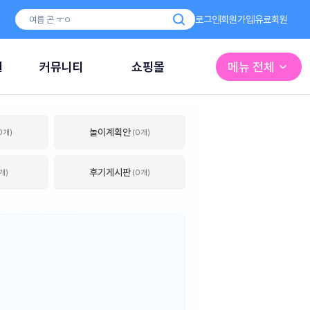
로그인
회원가입
유료회원
원
커뮤니티
쇼핑몰
메뉴 전체
놀이계획안
0개)
(0개)
후기게시판
개)
(0개)