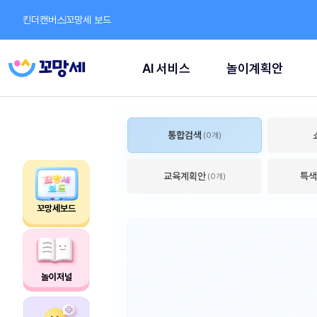
킨더캔버스
꼬망세 보드
AI 서비스
놀이계획안
통합검색
(0개)
교육계획안
특색
(0개)
꼬망세보드
놀이저널