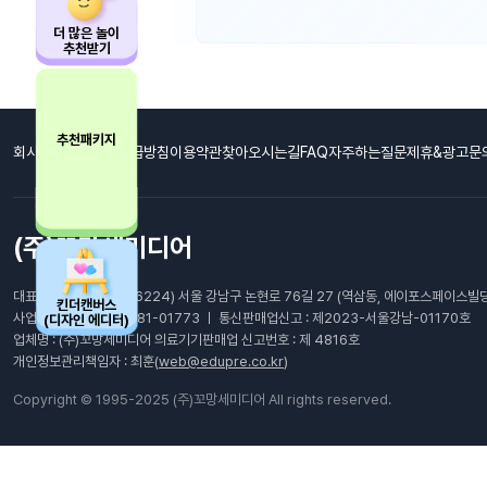
더 많은 놀이
추천받기
추천패키지
회사소개
개인정보취급방침
이용약관
찾아오시는길
FAQ자주하는질문
제휴&광고문
(주)꼬망세미디어
대표이사: 최남호 ㅣ (06224) 서울 강남구 논현로 76길 27 (역삼동, 에이포스페이스빌딩
킨더캔버스
사업자등록번호 : 105-81-01773 ㅣ 통신판매업신고 : 제2023-서울강남-01170호
(디자인 에디터)
업체명 : (주)꼬망세미디어 의료기기판매업 신고번호 : 제 4816호
개인정보관리책임자 : 최훈(
web@edupre.co.kr
)
Copyright © 1995-2025 (주)꼬망세미디어 All rights reserved.