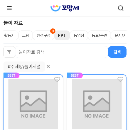
놀이 자료
활동지
그림
환경구성
PPT
동영상
동요/음원
문서/서식
로
로
그
그
인
하
인
검색
검색어
시
회
면
원가
더
#주제망/놀이저널
많
입
은
서
비
스
를
이
용
하
실
수
있
어
요.