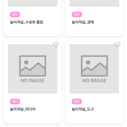
자료
패키
무료
지
멀티
멀티
놀이저널_수료와 졸업
놀이저널_경제
꼬망
킨더캔
세 보
버스
드
스마
트프
렌즈
원
운
영
가정
부모
통신
멀티
멀티
교육
문
놀이저널_미디어
놀이저널_도구
문제
적응
행동
프로