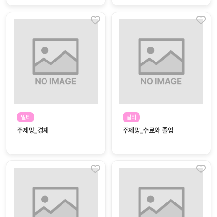
멀티
멀티
주제망_경제
주제망_수료와 졸업