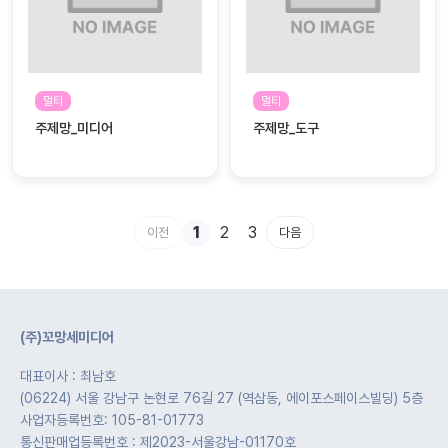
멀티
멀티
주제망_미디어
주제망_도구
1
2
3
이전
다음
(주)꼬망세미디어
대표이사 : 최남호
(06224) 서울 강남구 논현로 76길 27 (역삼동, 에이포스페이스빌딩) 5층
사업자등록번호: 105-81-01773
통신판매업등록번호 : 제2023-서울강남-01170호