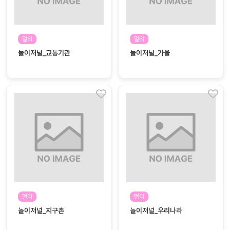
커
뮤
멀티
멀티
니
티
놀이저널_교통기관
놀이저널_가을
이벤
공지
트
사항
우리
후기
들의
게시
이야
판
기
인스
유튜
타그
브
램
멀티
멀티
블로
놀이저널_지구촌
놀이저널_우리나라
그