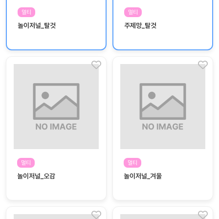
놀
멀티
멀티
이
계
놀이저널_탈것
주제망_탈것
획
안
놀이
주제
월간
별
계획
계획
안
안
주간
단위
계획
계획
안
안
기본
안전
생활
멀티
멀티
교육
습관
놀이저널_오감
놀이저널_겨울
놀
이