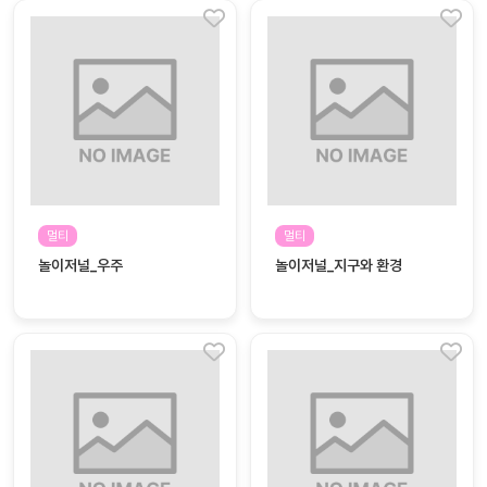
대처
그램
방법
평
생
교
육
원
온라
줌
인 강
멀티
멀티
강의
의
놀이저널_우주
놀이저널_지구와 환경
무료
강의
수강
및
후기
세미
나
강의
자료
실