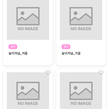
자
료
전
키오
체
스크
활동
그림
지
환경
멀티
멀티
PPT
구성
놀이저널_겨울
놀이저널_가을
동영
동요/
상
음원
문서
사진
서식
크래
놀이패
프트
키지