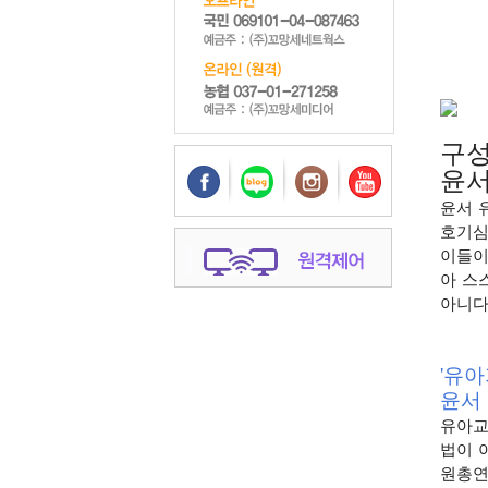
구성
윤서
윤서 
호
기심
이들
이
아 스
아니
다
'유아
윤서
유아교
법이 
원총연