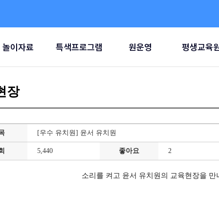
놀이자료
특색프로그램
원운영
평생교육
현장
목
[우수 유치원] 윤서 유치원
회
5,440
좋아요
2
소리를 켜고 윤서 유치원의 교육현장을 만