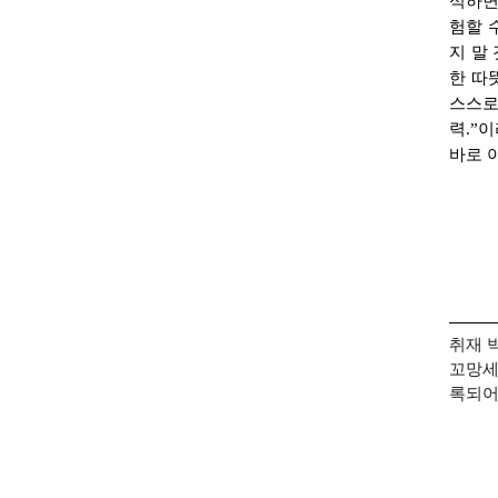
석하면
험할 
지 말 
한
따뜻
스스로
력.”
바로
취재 박
꼬망세
록되어