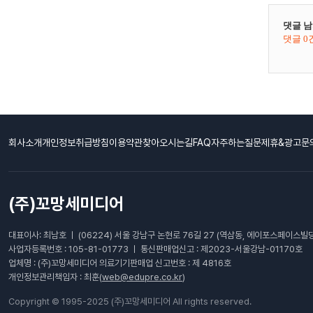
댓글 남
댓글 0
회사소개
개인정보취급방침
이용약관
찾아오시는길
FAQ자주하는질문
제휴&광고문
(주)꼬망세미디어
대표이사: 최남호 ㅣ (06224) 서울 강남구 논현로 76길 27 (역삼동, 에이포스페이스빌딩
사업자등록번호 : 105-81-01773 ㅣ 통신판매업신고 : 제2023-서울강남-01170호
업체명 : (주)꼬망세미디어 의료기기판매업 신고번호 : 제 4816호
개인정보관리책임자 : 최훈(
web@edupre.co.kr
)
Copyright © 1995-2025 (주)꼬망세미디어 All rights reserved.