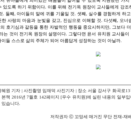
서 유아들에게
의미있는 배움들이 일어날 수 있도록 지원했던 가치
수 있도록 하기 위함이다.
이를 위해 전기옥 원장이 교사들에게 강조하
것. 둘째, 아이들의 말에 귀를 기울일 것. 셋
째, 실수를 경험하게 하고 
한 사랑의 마음과 눈빛을 갖고, 진심으로 이해할 것. 다섯째, 오너
의 호기심과 갈등을
통한 자발적인 행동을 중요시하지만, 그보다 
이라는 것이 전기옥 원장의 설명이다.
그렇다면
윤서 유치원 교사들이 
아이들 스스로 삶의 주체가 되어 아름답게 성장하는 것이 아닐까.
혜원 기자 | 사진촬영 임재덕 사진기자 | 장소 서울 강서구 화곡로13길 107
 본책 2016년 7월호 142페이지 [우수 유치원]에 실린 내용의 일부
 있습니다.
저작권자 ⓒ 꼬망세 매거진 무단 전재-재