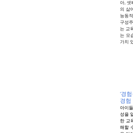
아, 
의 삶
능동적
구성주
는 교
는 모
가치 
'경험
경험
아이들
성을 
한 교
해할 