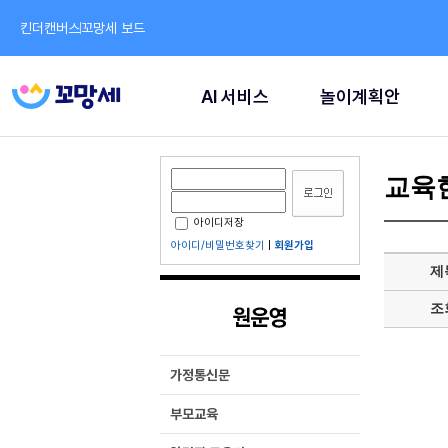
킨더캔버스
꼬망세 보드
AI 서비스
놀이계획안
교육
아이디저장
아이디/비밀번호찾기
|
회원가입
제
조
가정통신문
부모교육