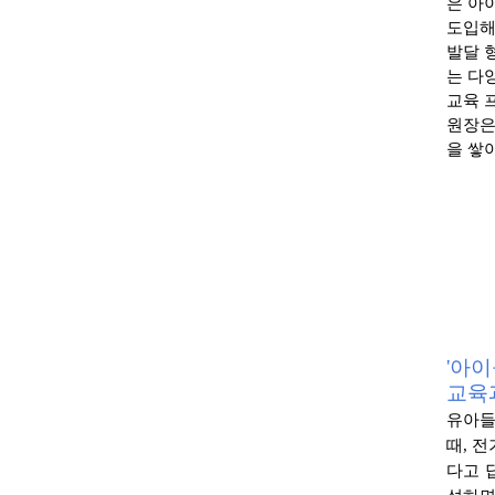
은 아
도입
발
달 
는 다
교육 
원장은
을 쌓
'아이
교육
유아들
때, 
다고 