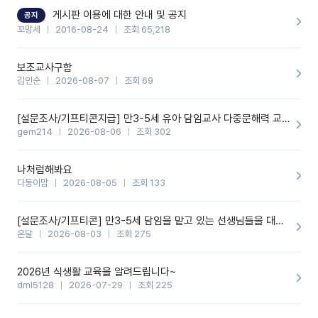
할 것 같습니다. 제 메이트 선생님께도 적극 추천할 예정입니다.좋은
기능을 개발해 주셔서 감사합니다.
게시판 이용에 대한 안내 및 공지
공지
꼬망세
2016-08-24
조회 65,218
보조교사구함
김인순
2026-08-07
조회 69
[설문조사/기프티콘지급] 만3-5세 유아 담임교사 다중문해력 교육 증진을 위한 설문조사
gem214
2026-08-06
조회 302
나처럼해봐요
다둥이맘
2026-08-05
조회 133
[설문조사/기프티콘] 만3-5세 담임을 맡고 있는 선생님들을 대상으로 설문조사를 합니다!
온달
2026-08-03
조회 275
2026년 식생활 교육을 알려드립니다~
dml5128
2026-07-29
조회 225