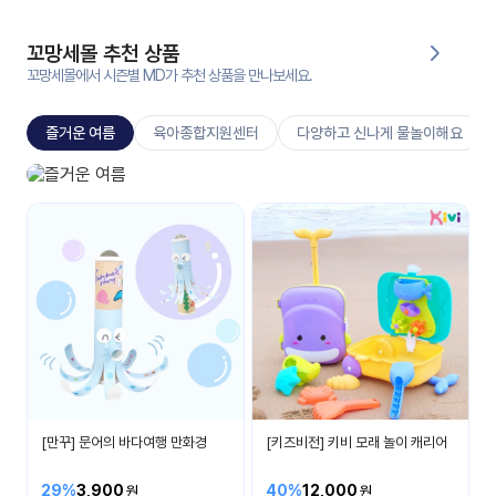
대처
그램
방법
꼬망세몰 추천 상품
꼬망세몰에서 시즌별 MD가 추천 상품을 만나보세요.
평
생
즐거운 여름
육아종합지원센터
다양하고 신나게 물놀이해요
교
육
원
즐거운 여름
온라
시원하고 즐거운 여름을 보내요
줌
인 강
강의
의
무료
강의
수강
및
후기
세미
나
강의
[만꾸] 문어의 바다여행 만화경
[키즈비전] 키비 모래 놀이 캐리어
자료
실
29%
3,900
40%
12,000