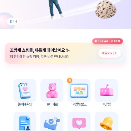
놀
이
계
획
3
/ 4
안
놀이
주제
월간
RENEWAL OPEN
별
계획
✨
꼬망세 쇼핑몰, 새롭게 태어났어요
계획
안
바로가기
안
더 편리해진 쇼핑 경험, 지금 바로 만나보세요
주간
단위
계획
계획
안
안
N
기본
안전
생활
교육
습관
놀이계획안
놀이자료
꼬망세 보드
꼬망봇
놀
이