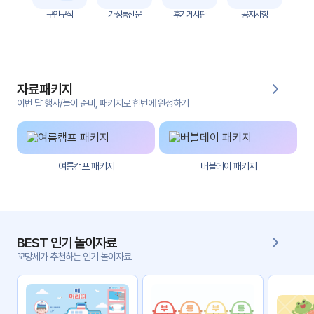
자
구인구직
가정통신문
후기게시판
공지사항
료
전
키오
체
스크
자료패키지
활동
그림
지
이번 달 행사/놀이 준비, 패키지로 한번에 완성하기
환경
PPT
구성
여름캠프 패키지
버블데이 패키지
동영
동요/
상
음원
문서
사진
서식
BEST 인기 놀이자료
꼬망세가 추천하는 인기 놀이자료
크래
놀이패
프트
키지