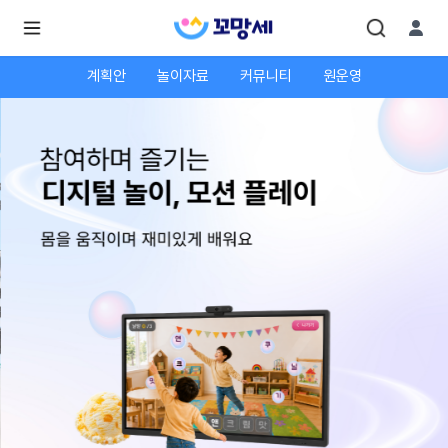
계획안
놀이자료
커뮤니티
원운영
로
로
그
그
인
하
인
시
회
면
원가
더
많
입
은
서
비
스
를
이
용
하
실
수
있
어
요.