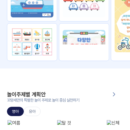
자료
패키
무료
지
꼬망
킨더캔
세 보
버스
드
스마
트프
렌즈
원
운
영
놀이주제별 계획안
가정
꼬망세만의 특별한 놀이 주제로 놀이 중심 실천하기
부모
통신
교육
문
영아
유아
문제
적응
행동
프로