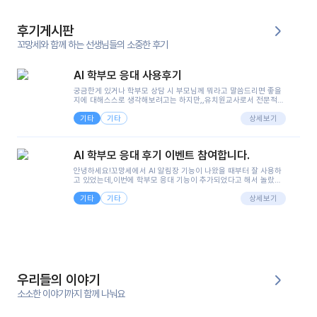
후기게시판
꼬망세와 함께 하는 선생님들의 소중한 후기
AI 학부모 응대 사용후기
궁금한게 있거나 학부모 상담 시 부모님께 뭐라고 말씀드리면 좋을
지에 대해스스로 생각해보려고는 하지만,,유치원교사로서 전문적인
지식은 가지고 있지만 막상 부모님이 이해하시기 쉽게 말로 풀어내
기타
기타
려니 어려울때가...^^(저만 그런거 아니죠 ㅜㅜ)꼬망봇의 장점은 지
상세보기
피티나 제미나이는 몇세이고 여자인지 남자인지 등그래도 좀 기본
정보를 제공하면서 물어봐야할 때가 있어그때마다 정보를 입력하는
것도,또 요즘 부모님들이 ai 활용하는 거를꺼려하시는 분들도 꽤 많
AI 학부모 응대 후기 이벤트 참여합니다.
으셔서 고민이 됐는데ai 학부모 응대를 써볼 수 있어서 좋았어요!앞
으로 쓸 일이 없다면 좋겠지만..ㅎ....(매일 매일이 조용히 지나갔으
안녕하세요!꼬망세에서 AI 알림장 기능이 나왔을 때부터 잘 사용하
면..)그리고 제가 신입 때 이게 있었더라면 ㅜㅜㅜㅜ?응대 팁이 정말
고 있었는데,이번에 학부모 응대 기능이 추가되었다고 해서 놀랐습
좋은거 같아요지금은 그래도 아이들이 잘 이해 되지만초임 때는 정
니다.저는 아직 어린이집 2년차 교사인데, 헤드 교사가 되어 학부모
말 어려워서 항상다른 선생님들께 도움을 요청했었거든요..ㅠ*일지
기타
기타
님 응대에 더 많은 부담을 느끼고 있습니다 ㅠㅠ이번에 제가 원에서
상세보기
쓸 때도 좀 도움이 되는 거 같아요!
겪은 일과 학부모님께 전달드렸던 내용을 함께 보시고,저와 비슷한
입장의 저연차 선생님들께도 작은 도움이 되었으면 좋겠습니다. 이
부분은 제가 꼬망봇에 간단하게 입력한 내용입니다.아이 기저귀 안
에 피처럼 보이는 부분이 있어서 오전 일과 동안 지켜보고,낮잠 이후
에 전화를 드릴 예정이었습니다.이 부분은 제가 입력한 내용에 대해
꼬망봇이 알려준 소통 스크립트입니다.전화로 소통할 예정이었어
서, 대화용을 활용했습니다.늘 전화로 학부모님과 소통할 때는 고민
을 많이 하는데,꼬망봇 덕분에 고민하는 시간을 줄이고 학부모님을
우리들의 이야기
안심시킬 수 있었습니다.이 부분은 꼬망봇이 추가로 알려준 응대 tip
입니다.학부모님께 전화를 드리기 전에, 내용을 숙지하여 좀 더 전문
소소한 이야기까지 함께 나눠요
성 있는 교사가 되어 대화를 나눌 수 있었습니다.꼬망세 AI학부모 응
대 팁을 실제로 사용해 본 후기이며,저는 고연차가 될 때까지도 애용