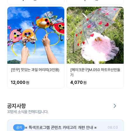
커
뮤
니
티
이벤
공지
트
사항
우리
후기
들의
[만꾸] 맛있는 과일 머리띠(3인용)
[메이크문구]M.050 하트우산만들
게시
이야
기
판
기
12,000
4,070
인스
유튜
타그
브
램
공지사항
꼬망세 소식을 전해드립니다.
블로
그
※ 특색프로그램 콘텐츠 카테고리 개편 안내 ※
공지
08.03