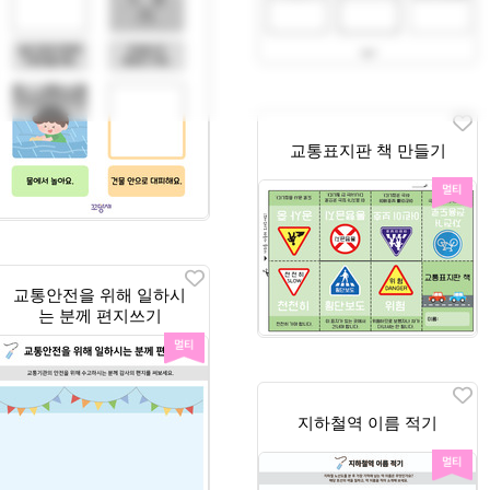
교통표지판 책 만들기
교통안전을 위해 일하시
는 분께 편지쓰기
지하철역 이름 적기