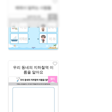
배에서 일하는 사람들
우리 동네의 지하철역 이
름을 알아요