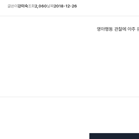
글쓴이
강미숙
조회
2,060
날짜
2018-12-26
영아행동 관찰에 아주 