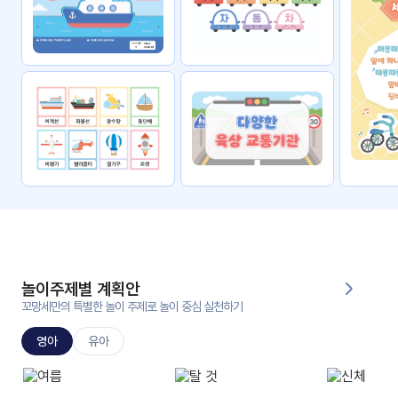
자료
패키
무료
지
꼬망
킨더캔
세 보
버스
드
스마
트프
렌즈
원
운
영
놀이주제별 계획안
가정
꼬망세만의 특별한 놀이 주제로 놀이 중심 실천하기
부모
통신
교육
문
영아
유아
문제
적응
행동
프로