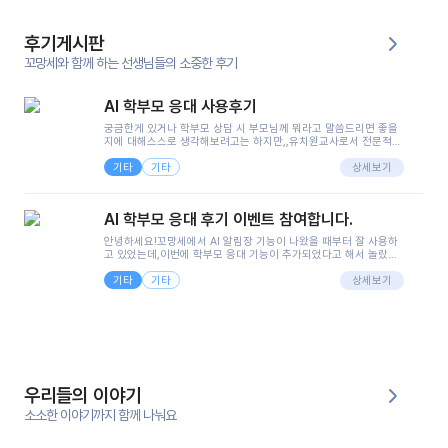
후기게시판
꼬망세와 함께 하는 선생님들의 소중한 후기
AI 학부모 응대 사용후기
궁금한게 있거나 학부모 상담 시 부모님께 뭐라고 말씀드리면 좋을
지에 대해스스로 생각해보려고는 하지만,,유치원교사로서 전문적인
지식은 가지고 있지만 막상 부모님이 이해하시기 쉽게 말로 풀어내
기타
기타
려니 어려울때가...^^(저만 그런거 아니죠 ㅜㅜ)꼬망봇의 장점은 지
상세보기
피티나 제미나이는 몇세이고 여자인지 남자인지 등그래도 좀 기본
정보를 제공하면서 물어봐야할 때가 있어그때마다 정보를 입력하는
것도,또 요즘 부모님들이 ai 활용하는 거를꺼려하시는 분들도 꽤 많
AI 학부모 응대 후기 이벤트 참여합니다.
으셔서 고민이 됐는데ai 학부모 응대를 써볼 수 있어서 좋았어요!앞
으로 쓸 일이 없다면 좋겠지만..ㅎ....(매일 매일이 조용히 지나갔으
안녕하세요!꼬망세에서 AI 알림장 기능이 나왔을 때부터 잘 사용하
면..)그리고 제가 신입 때 이게 있었더라면 ㅜㅜㅜㅜ?응대 팁이 정말
고 있었는데,이번에 학부모 응대 기능이 추가되었다고 해서 놀랐습
좋은거 같아요지금은 그래도 아이들이 잘 이해 되지만초임 때는 정
니다.저는 아직 어린이집 2년차 교사인데, 헤드 교사가 되어 학부모
말 어려워서 항상다른 선생님들께 도움을 요청했었거든요..ㅠ*일지
기타
기타
님 응대에 더 많은 부담을 느끼고 있습니다 ㅠㅠ이번에 제가 원에서
상세보기
쓸 때도 좀 도움이 되는 거 같아요!
겪은 일과 학부모님께 전달드렸던 내용을 함께 보시고,저와 비슷한
입장의 저연차 선생님들께도 작은 도움이 되었으면 좋겠습니다. 이
부분은 제가 꼬망봇에 간단하게 입력한 내용입니다.아이 기저귀 안
에 피처럼 보이는 부분이 있어서 오전 일과 동안 지켜보고,낮잠 이후
에 전화를 드릴 예정이었습니다.이 부분은 제가 입력한 내용에 대해
꼬망봇이 알려준 소통 스크립트입니다.전화로 소통할 예정이었어
서, 대화용을 활용했습니다.늘 전화로 학부모님과 소통할 때는 고민
을 많이 하는데,꼬망봇 덕분에 고민하는 시간을 줄이고 학부모님을
우리들의 이야기
안심시킬 수 있었습니다.이 부분은 꼬망봇이 추가로 알려준 응대 tip
입니다.학부모님께 전화를 드리기 전에, 내용을 숙지하여 좀 더 전문
소소한 이야기까지 함께 나눠요
성 있는 교사가 되어 대화를 나눌 수 있었습니다.꼬망세 AI학부모 응
대 팁을 실제로 사용해 본 후기이며,저는 고연차가 될 때까지도 애용