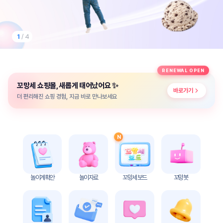
놀
이
계
획
1
/ 4
안
놀이
주제
월간
RENEWAL OPEN
별
계획
✨
꼬망세 쇼핑몰, 새롭게 태어났어요
계획
안
바로가기
안
더 편리해진 쇼핑 경험, 지금 바로 만나보세요
주간
단위
계획
계획
안
안
N
기본
안전
생활
교육
습관
놀이계획안
놀이자료
꼬망세 보드
꼬망봇
놀
이