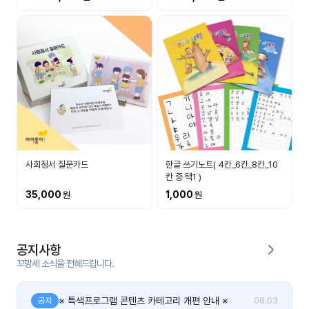
커
뮤
니
티
이벤
공지
트
사항
우리
후기
들의
사회정서 질문카드
한글 쓰기노트( 4칸_6칸_8칸_10
게시
이야
칸 중 택1 )
판
기
35,000
1,000
인스
유튜
타그
브
램
공지사항
꼬망세 소식을 전해드립니다.
블로
그
※ 특색프로그램 콘텐츠 카테고리 개편 안내 ※
공지
08.03