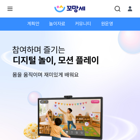
계획안
놀이자료
커뮤니티
원운영
로
로
그
그
인
하
인
시
회
면
원가
더
많
입
은
서
비
스
를
이
용
하
실
수
있
어
요.