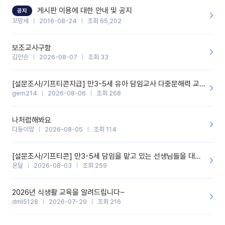
할 것 같습니다. 제 메이트 선생님께도 적극 추천할 예정입니다.좋은
기능을 개발해 주셔서 감사합니다.
게시판 이용에 대한 안내 및 공지
공지
꼬망세
2016-08-24
조회 65,202
보조교사구함
김인순
2026-08-07
조회 33
[설문조사/기프티콘지급] 만3-5세 유아 담임교사 다중문해력 교육 증진을 위한 설문조사
gem214
2026-08-06
조회 268
나처럼해봐요
다둥이맘
2026-08-05
조회 114
[설문조사/기프티콘] 만3-5세 담임을 맡고 있는 선생님들을 대상으로 설문조사를 합니다!
온달
2026-08-03
조회 259
2026년 식생활 교육을 알려드립니다~
dml5128
2026-07-29
조회 216