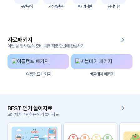
자
구인구직
가정통신문
후기게시판
공지사항
료
전
키오
체
스크
자료패키지
활동
그림
지
이번 달 행사/놀이 준비, 패키지로 한번에 완성하기
환경
PPT
구성
여름캠프 패키지
버블데이 패키지
동영
동요/
상
음원
문서
사진
서식
BEST 인기 놀이자료
꼬망세가 추천하는 인기 놀이자료
크래
놀이패
프트
키지