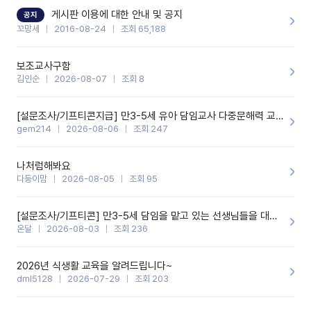
할 것 같습니다. 제 메이트 선생님께도 적극 추천할 예정입니다.좋은
기능을 개발해 주셔서 감사합니다.
게시판 이용에 대한 안내 및 공지
공지
꼬망세
2016-08-24
조회 65,188
보조교사구함
김인순
2026-08-07
조회 8
[설문조사/기프티콘지급] 만3-5세 유아 담임교사 다중문해력 교육 증진을 위한 설문조사
gem214
2026-08-06
조회 247
나처럼해봐요
다둥이맘
2026-08-05
조회 95
[설문조사/기프티콘] 만3-5세 담임을 맡고 있는 선생님들을 대상으로 설문조사를 합니다!
온달
2026-08-03
조회 236
2026년 식생활 교육을 알려드립니다~
dml5128
2026-07-29
조회 203