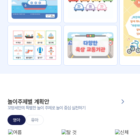
자료
패키
무료
지
꼬망
킨더캔
세 보
버스
드
스마
트프
렌즈
원
운
영
놀이주제별 계획안
가정
꼬망세만의 특별한 놀이 주제로 놀이 중심 실천하기
부모
통신
교육
문
영아
유아
문제
적응
행동
프로