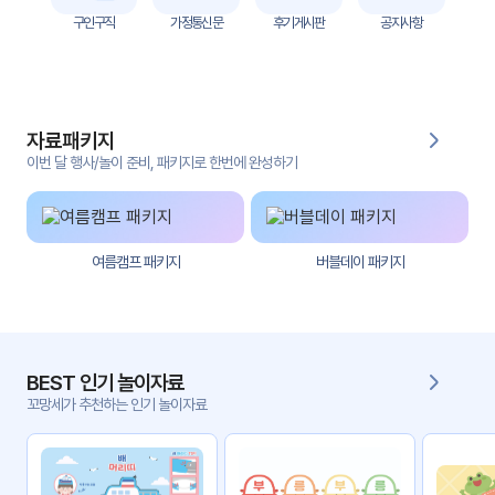
자
구인구직
가정통신문
후기게시판
공지사항
료
전
키오
체
스크
자료패키지
활동
그림
지
이번 달 행사/놀이 준비, 패키지로 한번에 완성하기
환경
PPT
구성
여름캠프 패키지
버블데이 패키지
동영
동요/
상
음원
문서
사진
서식
BEST 인기 놀이자료
꼬망세가 추천하는 인기 놀이자료
크래
놀이패
프트
키지