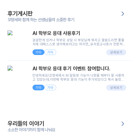
후기게시판
꼬망세와 함께 하는 선생님들의 소중한 후기
AI 학부모 응대 사용후기
궁금한게 있거나 학부모 상담 시 부모님께 뭐라고 말씀드리면 좋을
지에 대해스스로 생각해보려고는 하지만,,유치원교사로서 전문적인
지식은 가지고 있지만 막상 부모님이 이해하시기 쉽게 말로 풀어내
기타
기타
려니 어려울때가...^^(저만 그런거 아니죠 ㅜㅜ)꼬망봇의 장점은 지
상세보기
피티나 제미나이는 몇세이고 여자인지 남자인지 등그래도 좀 기본
정보를 제공하면서 물어봐야할 때가 있어그때마다 정보를 입력하는
것도,또 요즘 부모님들이 ai 활용하는 거를꺼려하시는 분들도 꽤 많
AI 학부모 응대 후기 이벤트 참여합니다.
으셔서 고민이 됐는데ai 학부모 응대를 써볼 수 있어서 좋았어요!앞
으로 쓸 일이 없다면 좋겠지만..ㅎ....(매일 매일이 조용히 지나갔으
안녕하세요!꼬망세에서 AI 알림장 기능이 나왔을 때부터 잘 사용하
면..)그리고 제가 신입 때 이게 있었더라면 ㅜㅜㅜㅜ?응대 팁이 정말
고 있었는데,이번에 학부모 응대 기능이 추가되었다고 해서 놀랐습
좋은거 같아요지금은 그래도 아이들이 잘 이해 되지만초임 때는 정
니다.저는 아직 어린이집 2년차 교사인데, 헤드 교사가 되어 학부모
말 어려워서 항상다른 선생님들께 도움을 요청했었거든요..ㅠ*일지
기타
기타
님 응대에 더 많은 부담을 느끼고 있습니다 ㅠㅠ이번에 제가 원에서
상세보기
쓸 때도 좀 도움이 되는 거 같아요!
겪은 일과 학부모님께 전달드렸던 내용을 함께 보시고,저와 비슷한
입장의 저연차 선생님들께도 작은 도움이 되었으면 좋겠습니다. 이
부분은 제가 꼬망봇에 간단하게 입력한 내용입니다.아이 기저귀 안
에 피처럼 보이는 부분이 있어서 오전 일과 동안 지켜보고,낮잠 이후
에 전화를 드릴 예정이었습니다.이 부분은 제가 입력한 내용에 대해
꼬망봇이 알려준 소통 스크립트입니다.전화로 소통할 예정이었어
서, 대화용을 활용했습니다.늘 전화로 학부모님과 소통할 때는 고민
을 많이 하는데,꼬망봇 덕분에 고민하는 시간을 줄이고 학부모님을
우리들의 이야기
안심시킬 수 있었습니다.이 부분은 꼬망봇이 추가로 알려준 응대 tip
입니다.학부모님께 전화를 드리기 전에, 내용을 숙지하여 좀 더 전문
소소한 이야기까지 함께 나눠요
성 있는 교사가 되어 대화를 나눌 수 있었습니다.꼬망세 AI학부모 응
대 팁을 실제로 사용해 본 후기이며,저는 고연차가 될 때까지도 애용