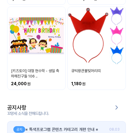
커
뮤
니
티
이벤
공지
트
사항
우리
후기
들의
[키즈토이] 대형 현수막 - 생일 축
큐빅왕관불빛머리띠
게시
이야
하해친구들 106 ..
판
기
24,000
1,180
인스
유튜
타그
브
램
공지사항
꼬망세 소식을 전해드립니다.
블로
그
※ 특색프로그램 콘텐츠 카테고리 개편 안내 ※
공지
08.03