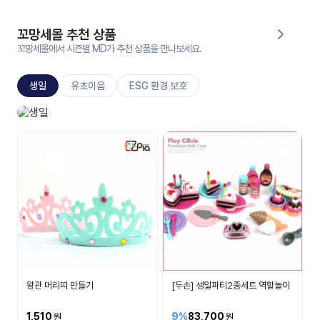
대처
그램
방법
꼬망세몰 추천 상품
꼬망세몰에서 시즌별 MD가 추천 상품을 만나보세요.
평
생
생일
유초이음
ESG 환경 보호
교
육
원
생일놀이
온라
생일 축하해요
줌
인 강
강의
의
무료
강의
수강
및
후기
세미
나
강의
왕관 머리띠 만들기
[두손] 생일파티2종세트 역할놀이
자료
실
1,510
9%
83,700