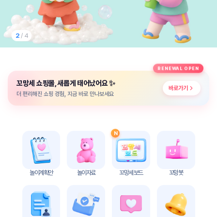
놀
이
계
획
2
/ 4
안
놀이
주제
월간
RENEWAL OPEN
별
계획
✨
꼬망세 쇼핑몰, 새롭게 태어났어요
계획
안
바로가기
안
더 편리해진 쇼핑 경험, 지금 바로 만나보세요
주간
단위
계획
계획
안
안
N
기본
안전
생활
교육
습관
놀이계획안
놀이자료
꼬망세 보드
꼬망봇
놀
이