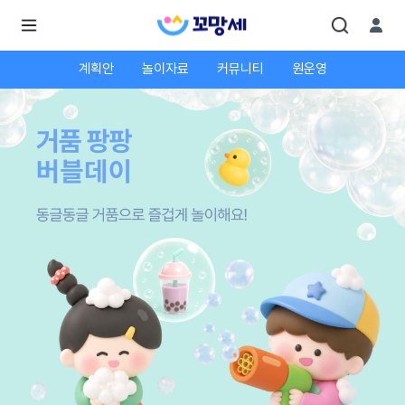
계획안
놀이자료
커뮤니티
원운영
로
로
그
그
인
하
인
시
회
면
원가
더
많
입
은
서
비
스
를
이
용
하
실
수
있
어
요.