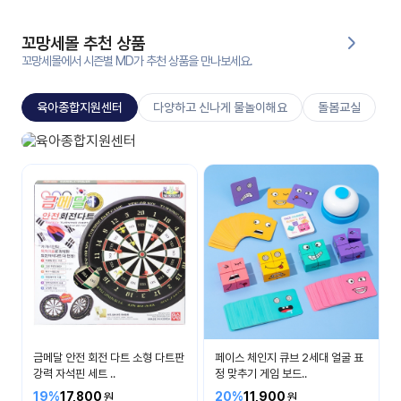
대처
그램
방법
꼬망세몰 추천 상품
꼬망세몰에서 시즌별 MD가 추천 상품을 만나보세요.
평
생
육아종합지원센터
다양하고 신나게 물놀이해요
돌봄교실
교
육
원
육아종합지원센터
온라
부모교육
줌
인 강
강의
의
무료
강의
수강
및
후기
세미
나
강의
금메달 안전 회전 다트 소형 다트판
페이스 체인지 큐브 2세대 얼굴 표
자료
강력 자석핀 세트 ..
정 맞추기 게임 보드..
실
19%
17,800
20%
11,900