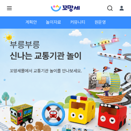
계획안
놀이자료
커뮤니티
원운영
로
로
그
그
인
하
인
시
회
면
원가
더
많
입
은
서
비
스
를
이
용
하
실
수
있
어
요.