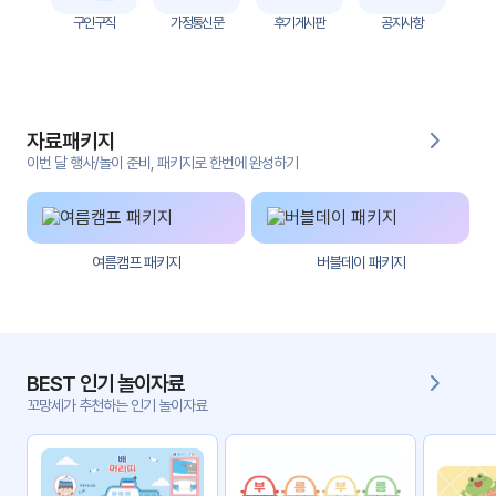
자
구인구직
가정통신문
후기게시판
공지사항
료
전
키오
체
스크
자료패키지
활동
그림
지
이번 달 행사/놀이 준비, 패키지로 한번에 완성하기
환경
PPT
구성
여름캠프 패키지
버블데이 패키지
동영
동요/
상
음원
문서
사진
서식
BEST 인기 놀이자료
꼬망세가 추천하는 인기 놀이자료
크래
놀이패
프트
키지