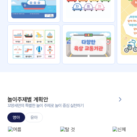
자료
패키
무료
지
꼬망
킨더캔
세 보
버스
드
스마
트프
렌즈
원
운
영
놀이주제별 계획안
가정
꼬망세만의 특별한 놀이 주제로 놀이 중심 실천하기
부모
통신
교육
문
영아
유아
문제
적응
행동
프로