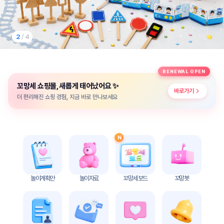
놀
이
계
획
2
/ 4
안
놀이
주제
월간
RENEWAL OPEN
별
계획
✨
꼬망세 쇼핑몰, 새롭게 태어났어요
계획
안
바로가기
안
더 편리해진 쇼핑 경험, 지금 바로 만나보세요
주간
단위
계획
계획
안
안
N
기본
안전
생활
교육
습관
놀이계획안
놀이자료
꼬망세 보드
꼬망봇
놀
이