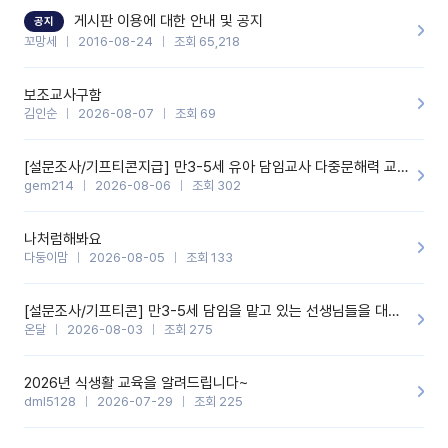
할 것 같습니다. 제 메이트 선생님께도 적극 추천할 예정입니다.좋은
기능을 개발해 주셔서 감사합니다.
게시판 이용에 대한 안내 및 공지
공지
꼬망세
2016-08-24
조회 65,218
보조교사구함
김인순
2026-08-07
조회 69
[설문조사/기프티콘지급] 만3-5세 유아 담임교사 다중문해력 교육 증진을 위한 설문조사
gem214
2026-08-06
조회 302
나처럼해봐요
다둥이맘
2026-08-05
조회 133
[설문조사/기프티콘] 만3-5세 담임을 맡고 있는 선생님들을 대상으로 설문조사를 합니다!
온달
2026-08-03
조회 275
2026년 식생활 교육을 알려드립니다~
dml5128
2026-07-29
조회 225