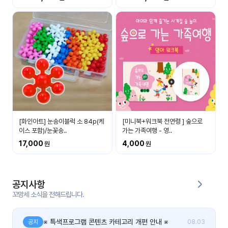
커
뮤
니
티
이벤
공지
트
사항
우리
후기
들의
[화인아트] 눈송이블럭 소 84p(케
[미니북+워크북 전연령 ] 숲으로
게시
이야
이스 포함)/눈꽃송..
가는 가족여행 - 영..
판
기
17,000
4,000
인스
유튜
타그
브
램
공지사항
꼬망세 소식을 전해드립니다.
블로
그
※ 특색프로그램 콘텐츠 카테고리 개편 안내 ※
공지
08.03