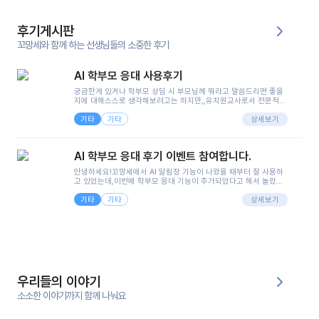
후기게시판
꼬망세와 함께 하는 선생님들의 소중한 후기
AI 학부모 응대 사용후기
궁금한게 있거나 학부모 상담 시 부모님께 뭐라고 말씀드리면 좋을
지에 대해스스로 생각해보려고는 하지만,,유치원교사로서 전문적인
지식은 가지고 있지만 막상 부모님이 이해하시기 쉽게 말로 풀어내
기타
기타
려니 어려울때가...^^(저만 그런거 아니죠 ㅜㅜ)꼬망봇의 장점은 지
상세보기
피티나 제미나이는 몇세이고 여자인지 남자인지 등그래도 좀 기본
정보를 제공하면서 물어봐야할 때가 있어그때마다 정보를 입력하는
것도,또 요즘 부모님들이 ai 활용하는 거를꺼려하시는 분들도 꽤 많
AI 학부모 응대 후기 이벤트 참여합니다.
으셔서 고민이 됐는데ai 학부모 응대를 써볼 수 있어서 좋았어요!앞
으로 쓸 일이 없다면 좋겠지만..ㅎ....(매일 매일이 조용히 지나갔으
안녕하세요!꼬망세에서 AI 알림장 기능이 나왔을 때부터 잘 사용하
면..)그리고 제가 신입 때 이게 있었더라면 ㅜㅜㅜㅜ?응대 팁이 정말
고 있었는데,이번에 학부모 응대 기능이 추가되었다고 해서 놀랐습
좋은거 같아요지금은 그래도 아이들이 잘 이해 되지만초임 때는 정
니다.저는 아직 어린이집 2년차 교사인데, 헤드 교사가 되어 학부모
말 어려워서 항상다른 선생님들께 도움을 요청했었거든요..ㅠ*일지
기타
기타
님 응대에 더 많은 부담을 느끼고 있습니다 ㅠㅠ이번에 제가 원에서
상세보기
쓸 때도 좀 도움이 되는 거 같아요!
겪은 일과 학부모님께 전달드렸던 내용을 함께 보시고,저와 비슷한
입장의 저연차 선생님들께도 작은 도움이 되었으면 좋겠습니다. 이
부분은 제가 꼬망봇에 간단하게 입력한 내용입니다.아이 기저귀 안
에 피처럼 보이는 부분이 있어서 오전 일과 동안 지켜보고,낮잠 이후
에 전화를 드릴 예정이었습니다.이 부분은 제가 입력한 내용에 대해
꼬망봇이 알려준 소통 스크립트입니다.전화로 소통할 예정이었어
서, 대화용을 활용했습니다.늘 전화로 학부모님과 소통할 때는 고민
을 많이 하는데,꼬망봇 덕분에 고민하는 시간을 줄이고 학부모님을
우리들의 이야기
안심시킬 수 있었습니다.이 부분은 꼬망봇이 추가로 알려준 응대 tip
입니다.학부모님께 전화를 드리기 전에, 내용을 숙지하여 좀 더 전문
소소한 이야기까지 함께 나눠요
성 있는 교사가 되어 대화를 나눌 수 있었습니다.꼬망세 AI학부모 응
대 팁을 실제로 사용해 본 후기이며,저는 고연차가 될 때까지도 애용