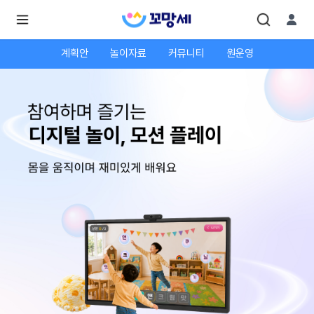
계획안
놀이자료
커뮤니티
원운영
로
로
그
그
인
하
인
시
회
면
원가
더
많
입
은
서
비
스
를
이
용
하
실
수
있
어
요.