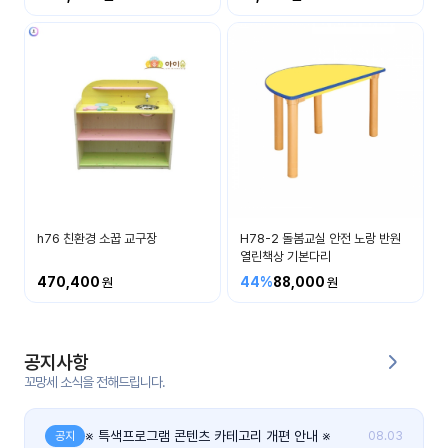
커
뮤
니
티
이벤
공지
트
사항
우리
후기
들의
h76 친환경 소꿉 교구장
H78-2 돌봄교실 안전 노랑 반원
게시
이야
열린책상 기본다리
판
기
470,400
44%
88,000
인스
유튜
타그
브
램
공지사항
꼬망세 소식을 전해드립니다.
블로
그
※ 특색프로그램 콘텐츠 카테고리 개편 안내 ※
공지
08.03