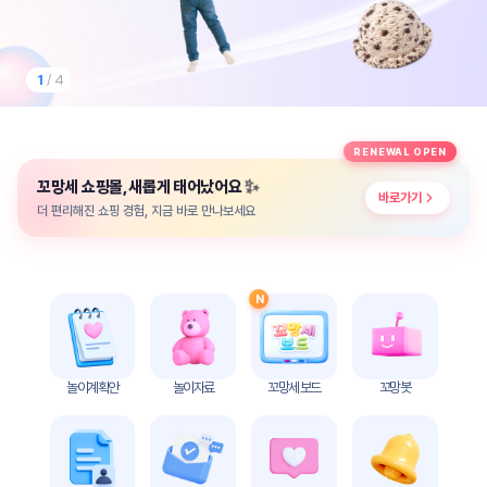
놀
이
계
획
1
/ 4
안
놀이
주제
월간
RENEWAL OPEN
별
계획
✨
꼬망세 쇼핑몰, 새롭게 태어났어요
계획
안
바로가기
안
더 편리해진 쇼핑 경험, 지금 바로 만나보세요
주간
단위
계획
계획
안
안
N
기본
안전
생활
교육
습관
놀이계획안
놀이자료
꼬망세 보드
꼬망봇
놀
이