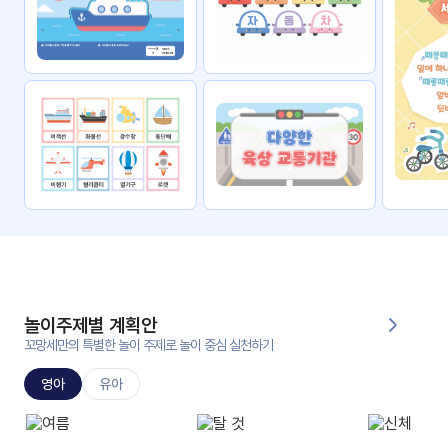
자료
패키
무료
지
꼬망
킨더캔
세 보
버스
드
스마
트프
렌즈
원
운
영
놀이주제별 계획안
가정
꼬망세만의 특별한 놀이 주제로 놀이 중심 실천하기
부모
통신
교육
문
영아
유아
문제
적응
행동
프로