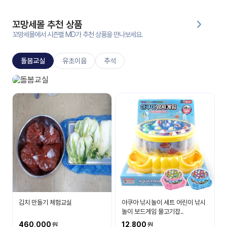
대처
그램
방법
꼬망세몰 추천 상품
꼬망세몰에서 시즌별 MD가 추천 상품을 만나보세요.
평
생
돌봄교실
유초이음
추석
교
육
원
돌봄교실
온라
매일 매일 즐거운 시간
줌
인 강
강의
의
무료
강의
수강
및
후기
세미
나
강의
김치 만들기 체험교실
아쿠아 낚시놀이 세트 어린이 낚시
자료
놀이 보드게임 물고기잡..
실
460,000
12,800