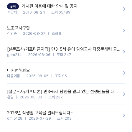
할 것 같습니다. 제 메이트 선생님께도 적극 추천할 예정입니다.좋은
기능을 개발해 주셔서 감사합니다.
게시판 이용에 대한 안내 및 공지
공지
꼬망세
2016-08-24
조회 65,189
보조교사구함
김인순
2026-08-07
조회 8
[설문조사/기프티콘지급] 만3-5세 유아 담임교사 다중문해력 교육 증진을 위한 설문조사
gem214
2026-08-06
조회 247
나처럼해봐요
다둥이맘
2026-08-05
조회 95
[설문조사/기프티콘] 만3-5세 담임을 맡고 있는 선생님들을 대상으로 설문조사를 합니다!
온달
2026-08-03
조회 237
2026년 식생활 교육을 알려드립니다~
dml5128
2026-07-29
조회 203