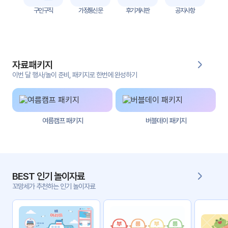
자
구인구직
가정통신문
후기게시판
공지사항
료
전
키오
체
스크
자료패키지
활동
그림
지
이번 달 행사/놀이 준비, 패키지로 한번에 완성하기
환경
PPT
구성
여름캠프 패키지
버블데이 패키지
동영
동요/
상
음원
문서
사진
서식
BEST 인기 놀이자료
꼬망세가 추천하는 인기 놀이자료
크래
놀이패
프트
키지