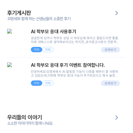
후기게시판
꼬망세와 함께 하는 선생님들의 소중한 후기
AI 학부모 응대 사용후기
궁금한게 있거나 학부모 상담 시 부모님께 뭐라고 말씀드리면 좋을
지에 대해스스로 생각해보려고는 하지만,,유치원교사로서 전문적인
지식은 가지고 있지만 막상 부모님이 이해하시기 쉽게 말로 풀어내
기타
기타
려니 어려울때가...^^(저만 그런거 아니죠 ㅜㅜ)꼬망봇의 장점은 지
상세보기
피티나 제미나이는 몇세이고 여자인지 남자인지 등그래도 좀 기본
정보를 제공하면서 물어봐야할 때가 있어그때마다 정보를 입력하는
것도,또 요즘 부모님들이 ai 활용하는 거를꺼려하시는 분들도 꽤 많
AI 학부모 응대 후기 이벤트 참여합니다.
으셔서 고민이 됐는데ai 학부모 응대를 써볼 수 있어서 좋았어요!앞
으로 쓸 일이 없다면 좋겠지만..ㅎ....(매일 매일이 조용히 지나갔으
안녕하세요!꼬망세에서 AI 알림장 기능이 나왔을 때부터 잘 사용하
면..)그리고 제가 신입 때 이게 있었더라면 ㅜㅜㅜㅜ?응대 팁이 정말
고 있었는데,이번에 학부모 응대 기능이 추가되었다고 해서 놀랐습
좋은거 같아요지금은 그래도 아이들이 잘 이해 되지만초임 때는 정
니다.저는 아직 어린이집 2년차 교사인데, 헤드 교사가 되어 학부모
말 어려워서 항상다른 선생님들께 도움을 요청했었거든요..ㅠ*일지
기타
기타
님 응대에 더 많은 부담을 느끼고 있습니다 ㅠㅠ이번에 제가 원에서
상세보기
쓸 때도 좀 도움이 되는 거 같아요!
겪은 일과 학부모님께 전달드렸던 내용을 함께 보시고,저와 비슷한
입장의 저연차 선생님들께도 작은 도움이 되었으면 좋겠습니다. 이
부분은 제가 꼬망봇에 간단하게 입력한 내용입니다.아이 기저귀 안
에 피처럼 보이는 부분이 있어서 오전 일과 동안 지켜보고,낮잠 이후
에 전화를 드릴 예정이었습니다.이 부분은 제가 입력한 내용에 대해
꼬망봇이 알려준 소통 스크립트입니다.전화로 소통할 예정이었어
서, 대화용을 활용했습니다.늘 전화로 학부모님과 소통할 때는 고민
을 많이 하는데,꼬망봇 덕분에 고민하는 시간을 줄이고 학부모님을
우리들의 이야기
안심시킬 수 있었습니다.이 부분은 꼬망봇이 추가로 알려준 응대 tip
입니다.학부모님께 전화를 드리기 전에, 내용을 숙지하여 좀 더 전문
소소한 이야기까지 함께 나눠요
성 있는 교사가 되어 대화를 나눌 수 있었습니다.꼬망세 AI학부모 응
대 팁을 실제로 사용해 본 후기이며,저는 고연차가 될 때까지도 애용