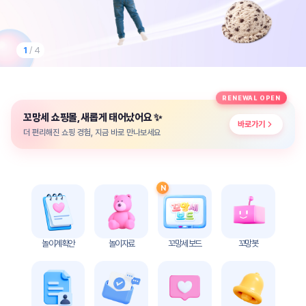
놀
이
계
획
1
/ 4
안
놀이
주제
월간
RENEWAL OPEN
별
계획
✨
꼬망세 쇼핑몰, 새롭게 태어났어요
계획
안
바로가기
안
더 편리해진 쇼핑 경험, 지금 바로 만나보세요
주간
단위
계획
계획
안
안
N
기본
안전
생활
교육
습관
놀이계획안
놀이자료
꼬망세 보드
꼬망봇
놀
이