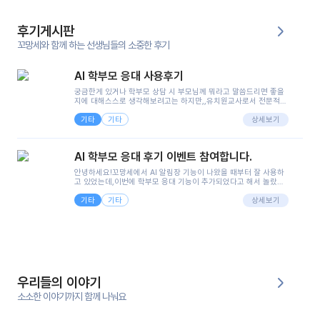
후기게시판
꼬망세와 함께 하는 선생님들의 소중한 후기
AI 학부모 응대 사용후기
궁금한게 있거나 학부모 상담 시 부모님께 뭐라고 말씀드리면 좋을
지에 대해스스로 생각해보려고는 하지만,,유치원교사로서 전문적인
지식은 가지고 있지만 막상 부모님이 이해하시기 쉽게 말로 풀어내
기타
기타
려니 어려울때가...^^(저만 그런거 아니죠 ㅜㅜ)꼬망봇의 장점은 지
상세보기
피티나 제미나이는 몇세이고 여자인지 남자인지 등그래도 좀 기본
정보를 제공하면서 물어봐야할 때가 있어그때마다 정보를 입력하는
것도,또 요즘 부모님들이 ai 활용하는 거를꺼려하시는 분들도 꽤 많
AI 학부모 응대 후기 이벤트 참여합니다.
으셔서 고민이 됐는데ai 학부모 응대를 써볼 수 있어서 좋았어요!앞
으로 쓸 일이 없다면 좋겠지만..ㅎ....(매일 매일이 조용히 지나갔으
안녕하세요!꼬망세에서 AI 알림장 기능이 나왔을 때부터 잘 사용하
면..)그리고 제가 신입 때 이게 있었더라면 ㅜㅜㅜㅜ?응대 팁이 정말
고 있었는데,이번에 학부모 응대 기능이 추가되었다고 해서 놀랐습
좋은거 같아요지금은 그래도 아이들이 잘 이해 되지만초임 때는 정
니다.저는 아직 어린이집 2년차 교사인데, 헤드 교사가 되어 학부모
말 어려워서 항상다른 선생님들께 도움을 요청했었거든요..ㅠ*일지
기타
기타
님 응대에 더 많은 부담을 느끼고 있습니다 ㅠㅠ이번에 제가 원에서
상세보기
쓸 때도 좀 도움이 되는 거 같아요!
겪은 일과 학부모님께 전달드렸던 내용을 함께 보시고,저와 비슷한
입장의 저연차 선생님들께도 작은 도움이 되었으면 좋겠습니다. 이
부분은 제가 꼬망봇에 간단하게 입력한 내용입니다.아이 기저귀 안
에 피처럼 보이는 부분이 있어서 오전 일과 동안 지켜보고,낮잠 이후
에 전화를 드릴 예정이었습니다.이 부분은 제가 입력한 내용에 대해
꼬망봇이 알려준 소통 스크립트입니다.전화로 소통할 예정이었어
서, 대화용을 활용했습니다.늘 전화로 학부모님과 소통할 때는 고민
을 많이 하는데,꼬망봇 덕분에 고민하는 시간을 줄이고 학부모님을
우리들의 이야기
안심시킬 수 있었습니다.이 부분은 꼬망봇이 추가로 알려준 응대 tip
입니다.학부모님께 전화를 드리기 전에, 내용을 숙지하여 좀 더 전문
소소한 이야기까지 함께 나눠요
성 있는 교사가 되어 대화를 나눌 수 있었습니다.꼬망세 AI학부모 응
대 팁을 실제로 사용해 본 후기이며,저는 고연차가 될 때까지도 애용