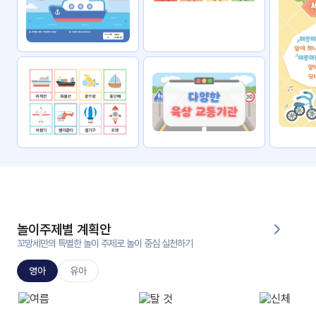
자료
패키
무료
지
꼬망
킨더캔
세 보
버스
드
스마
트프
렌즈
원
운
영
놀이주제별 계획안
가정
꼬망세만의 특별한 놀이 주제로 놀이 중심 실천하기
부모
통신
교육
문
영아
유아
문제
적응
행동
프로