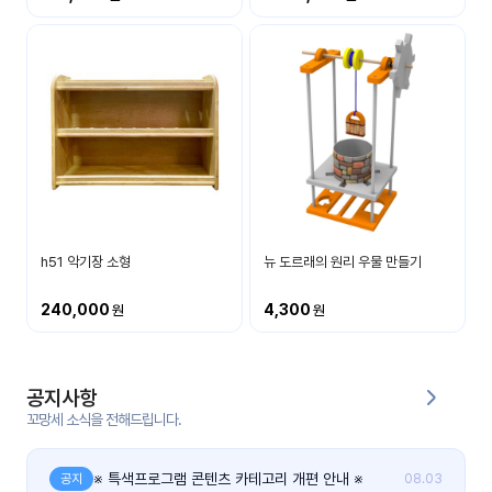
커
뮤
니
티
이벤
공지
트
사항
우리
후기
들의
h51 악기장 소형
뉴 도르래의 원리 우물 만들기
게시
이야
판
기
240,000
4,300
인스
유튜
타그
브
램
공지사항
꼬망세 소식을 전해드립니다.
블로
그
※ 특색프로그램 콘텐츠 카테고리 개편 안내 ※
공지
08.03