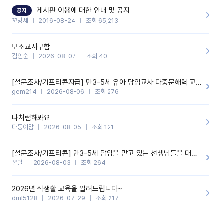
할 것 같습니다. 제 메이트 선생님께도 적극 추천할 예정입니다.좋은
기능을 개발해 주셔서 감사합니다.
게시판 이용에 대한 안내 및 공지
공지
꼬망세
2016-08-24
조회 65,213
보조교사구함
김인순
2026-08-07
조회 40
[설문조사/기프티콘지급] 만3-5세 유아 담임교사 다중문해력 교육 증진을 위한 설문조사
gem214
2026-08-06
조회 276
나처럼해봐요
다둥이맘
2026-08-05
조회 121
[설문조사/기프티콘] 만3-5세 담임을 맡고 있는 선생님들을 대상으로 설문조사를 합니다!
온달
2026-08-03
조회 264
2026년 식생활 교육을 알려드립니다~
dml5128
2026-07-29
조회 217