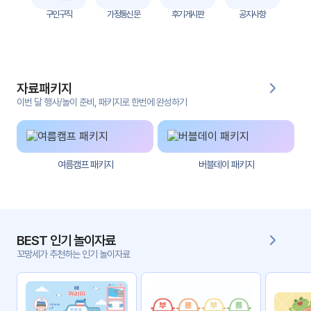
자
구인구직
가정통신문
후기게시판
공지사항
료
전
키오
체
스크
자료패키지
활동
그림
지
이번 달 행사/놀이 준비, 패키지로 한번에 완성하기
환경
PPT
구성
여름캠프 패키지
버블데이 패키지
동영
동요/
상
음원
문서
사진
서식
BEST 인기 놀이자료
꼬망세가 추천하는 인기 놀이자료
크래
놀이패
프트
키지