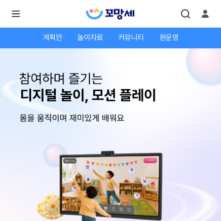
계획안
놀이자료
커뮤니티
원운영
로
로
그
그
인
하
인
시
회
면
원가
더
많
입
은
서
비
스
를
이
용
하
실
수
있
어
요.