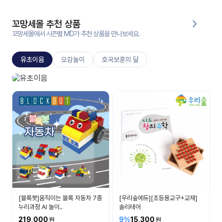
대처
그램
방법
꼬망세몰 추천 상품
꼬망세몰에서 시즌별 MD가 추천 상품을 만나보세요.
평
생
유초이음
오감놀이
호국보훈의 달
교
육
원
유초이음
온라
나는 이제 초등학생이에요
줌
인 강
강의
의
무료
강의
수강
및
후기
세미
나
강의
[블록봇]움직이는 블록 자동차 7종
[우리숲에듀][초등용교구+교재]
자료
누리과정 AI 놀이..
솔리테어
실
219,000
9%
15,300