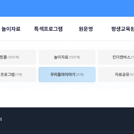
놀이자료
특색프로그램
원운영
평생교육
핑몰
놀이자료
킨더캔버스
(100개)
(120개)
(
색프로그램
우리들의이야기
자료공유
(1개)
(0개)
(0
의