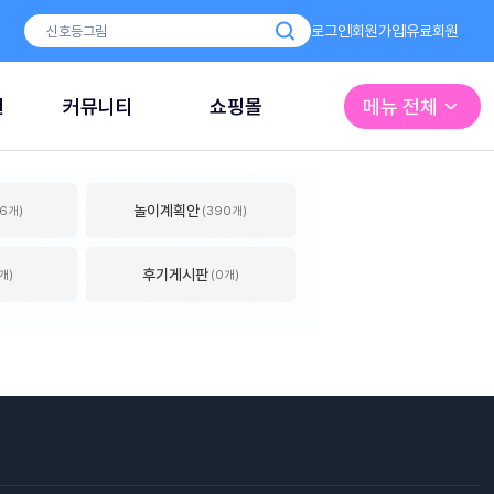
로그인
회원가입
유료회원
원
커뮤니티
쇼핑몰
메뉴 전체
놀이계획안
16개)
(390개)
후기게시판
개)
(0개)