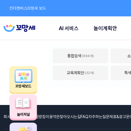
킨더캔버스
꼬망세 보드
AI 서비스
놀이계획안
통합검색
쇼
(664개)
교육계획안
특
(32개)
꼬망세보드
놀이저널
회사소개
개인정보취급방침
이용약관
찾아오시는길
FAQ자주하는질문
제휴&광고문