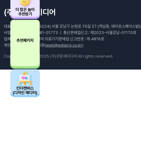
더 많은 놀이
(주)꼬망세미디어
추천받기
대표이사: 최남호 ㅣ (06224) 서울 강남구 논현로 76길 27 (역삼동, 에이포스페이스빌딩
사업자등록번호 : 105-81-01773 ㅣ 통신판매업신고 : 제2023-서울강남-01170호
업체명 : (주)꼬망세미디어 의료기기판매업 신고번호 : 제 4816호
추천패키지
개인정보관리책임자 : 최훈(
web@edupre.co.kr
)
Copyright © 1995-2025 (주)꼬망세미디어 All rights reserved.
킨더캔버스
(디자인 에디터)