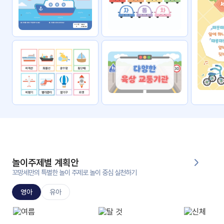
자료
패키
무료
지
꼬망
킨더캔
세 보
버스
드
스마
트프
렌즈
원
운
영
놀이주제별 계획안
가정
꼬망세만의 특별한 놀이 주제로 놀이 중심 실천하기
부모
통신
교육
문
영아
유아
문제
적응
행동
프로