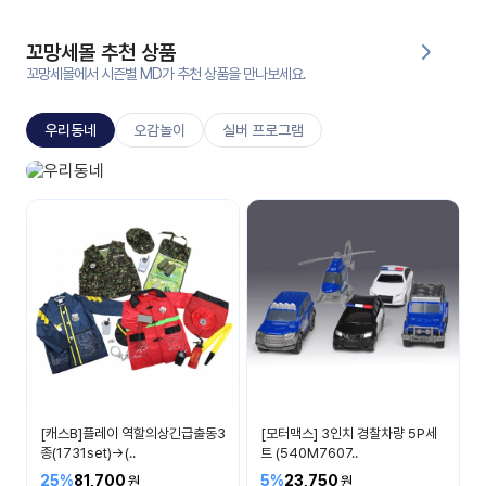
대처
그램
방법
꼬망세몰 추천 상품
꼬망세몰에서 시즌별 MD가 추천 상품을 만나보세요.
평
생
우리동네
오감놀이
실버 프로그램
교
육
원
우리 동네 놀이
온라
무엇이 있을까요?
줌
인 강
강의
의
무료
강의
수강
및
후기
세미
나
강의
[캐스B]플레이 역할의상긴급출동3
[모터맥스] 3인치 경찰차량 5P세
자료
종(1731set)→(..
트 (540M7607..
실
25%
81,700
5%
23,750