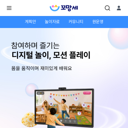
계획안
놀이자료
커뮤니티
원운영
로
로
그
그
인
하
인
시
회
면
원가
더
많
입
은
서
비
스
를
이
용
하
실
수
있
어
요.