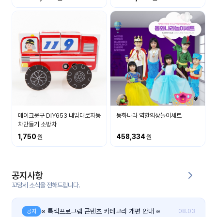
커
뮤
니
티
이벤
공지
트
사항
우리
후기
들의
메이크문구 DIY653 내맘대로자동
동화나라 역할의상놀이세트
게시
이야
차만들기 소방차
판
기
1,750
458,334
인스
유튜
타그
브
램
공지사항
꼬망세 소식을 전해드립니다.
블로
그
※ 특색프로그램 콘텐츠 카테고리 개편 안내 ※
공지
08.03