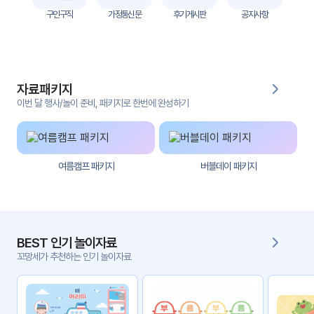
자
구인구직
가정통신문
후기게시판
공지사항
료
전
키오
체
스크
자료패키지
활동
그림
지
이번 달 행사/놀이 준비, 패키지로 한번에 완성하기
환경
PPT
구성
여름캠프 패키지
버블데이 패키지
동영
동요/
상
음원
문서
사진
서식
BEST 인기 놀이자료
꼬망세가 추천하는 인기 놀이자료
크래
놀이패
프트
키지