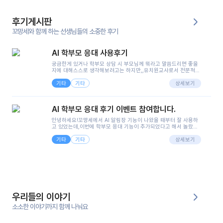
후기게시판
꼬망세와 함께 하는 선생님들의 소중한 후기
AI 학부모 응대 사용후기
궁금한게 있거나 학부모 상담 시 부모님께 뭐라고 말씀드리면 좋을
지에 대해스스로 생각해보려고는 하지만,,유치원교사로서 전문적인
지식은 가지고 있지만 막상 부모님이 이해하시기 쉽게 말로 풀어내
기타
기타
려니 어려울때가...^^(저만 그런거 아니죠 ㅜㅜ)꼬망봇의 장점은 지
상세보기
피티나 제미나이는 몇세이고 여자인지 남자인지 등그래도 좀 기본
정보를 제공하면서 물어봐야할 때가 있어그때마다 정보를 입력하는
것도,또 요즘 부모님들이 ai 활용하는 거를꺼려하시는 분들도 꽤 많
AI 학부모 응대 후기 이벤트 참여합니다.
으셔서 고민이 됐는데ai 학부모 응대를 써볼 수 있어서 좋았어요!앞
으로 쓸 일이 없다면 좋겠지만..ㅎ....(매일 매일이 조용히 지나갔으
안녕하세요!꼬망세에서 AI 알림장 기능이 나왔을 때부터 잘 사용하
면..)그리고 제가 신입 때 이게 있었더라면 ㅜㅜㅜㅜ?응대 팁이 정말
고 있었는데,이번에 학부모 응대 기능이 추가되었다고 해서 놀랐습
좋은거 같아요지금은 그래도 아이들이 잘 이해 되지만초임 때는 정
니다.저는 아직 어린이집 2년차 교사인데, 헤드 교사가 되어 학부모
말 어려워서 항상다른 선생님들께 도움을 요청했었거든요..ㅠ*일지
기타
기타
님 응대에 더 많은 부담을 느끼고 있습니다 ㅠㅠ이번에 제가 원에서
상세보기
쓸 때도 좀 도움이 되는 거 같아요!
겪은 일과 학부모님께 전달드렸던 내용을 함께 보시고,저와 비슷한
입장의 저연차 선생님들께도 작은 도움이 되었으면 좋겠습니다. 이
부분은 제가 꼬망봇에 간단하게 입력한 내용입니다.아이 기저귀 안
에 피처럼 보이는 부분이 있어서 오전 일과 동안 지켜보고,낮잠 이후
에 전화를 드릴 예정이었습니다.이 부분은 제가 입력한 내용에 대해
꼬망봇이 알려준 소통 스크립트입니다.전화로 소통할 예정이었어
서, 대화용을 활용했습니다.늘 전화로 학부모님과 소통할 때는 고민
을 많이 하는데,꼬망봇 덕분에 고민하는 시간을 줄이고 학부모님을
우리들의 이야기
안심시킬 수 있었습니다.이 부분은 꼬망봇이 추가로 알려준 응대 tip
입니다.학부모님께 전화를 드리기 전에, 내용을 숙지하여 좀 더 전문
소소한 이야기까지 함께 나눠요
성 있는 교사가 되어 대화를 나눌 수 있었습니다.꼬망세 AI학부모 응
대 팁을 실제로 사용해 본 후기이며,저는 고연차가 될 때까지도 애용