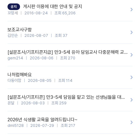
할 것 같습니다. 제 메이트 선생님께도 적극 추천할 예정입니다.좋은
기능을 개발해 주셔서 감사합니다.
게시판 이용에 대한 안내 및 공지
공지
꼬망세
2016-08-24
조회 65,206
보조교사구함
김인순
2026-08-07
조회 37
[설문조사/기프티콘지급] 만3-5세 유아 담임교사 다중문해력 교육 증진을 위한 설문조사
gem214
2026-08-06
조회 270
나처럼해봐요
다둥이맘
2026-08-05
조회 114
[설문조사/기프티콘] 만3-5세 담임을 맡고 있는 선생님들을 대상으로 설문조사를 합니다!
온달
2026-08-03
조회 259
2026년 식생활 교육을 알려드립니다~
dml5128
2026-07-29
조회 217