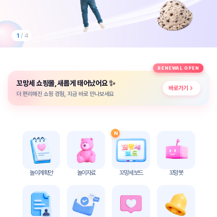
놀
이
계
획
1
/ 4
안
놀이
주제
월간
RENEWAL OPEN
별
계획
✨
꼬망세 쇼핑몰, 새롭게 태어났어요
계획
안
바로가기
안
더 편리해진 쇼핑 경험, 지금 바로 만나보세요
주간
단위
계획
계획
안
안
N
기본
안전
생활
교육
습관
놀이계획안
놀이자료
꼬망세 보드
꼬망봇
놀
이