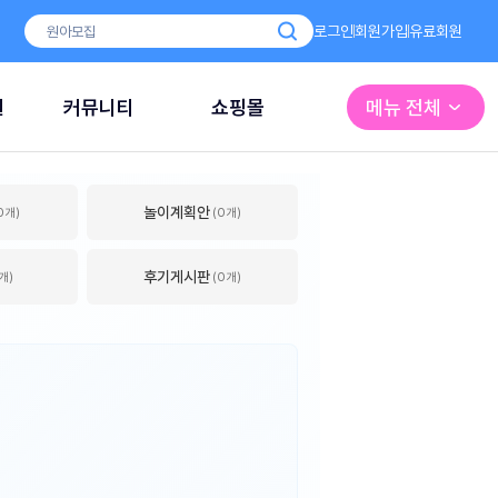
로그인
회원가입
유료회원
원
커뮤니티
쇼핑몰
메뉴 전체
놀이계획안
0개)
(0개)
후기게시판
개)
(0개)