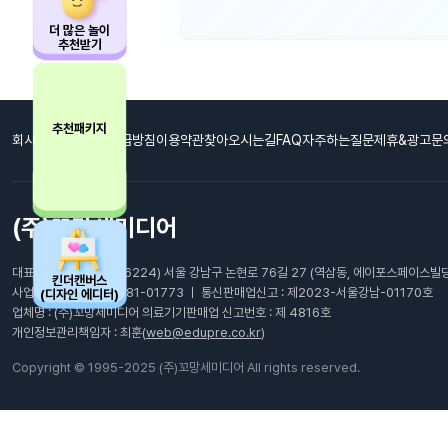
더 많은 놀이
추천받기
추천패키지
회사소개
개인정보취급방침
이용약관
찾아오시는길
FAQ자주하는질문
제휴&광고문
(주)꼬망세미디어
대표이사: 최남호 ㅣ (06224) 서울 강남구 논현로 76길 27 (역삼동, 에이포스페이스빌딩
킨더캔버스
사업자등록번호 : 105-81-01773 ㅣ 통신판매업신고 : 제2023-서울강남-01170호
(디자인 에디터)
업체명 : (주)꼬망세미디어 의료기기판매업 신고번호 : 제 4816호
개인정보관리책임자 : 최훈(
web@edupre.co.kr
)
Copyright © 1995-2025 (주)꼬망세미디어 All rights reserved.