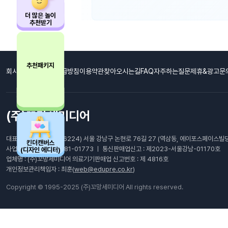
더 많은 놀이
추천받기
추천패키지
회사소개
개인정보취급방침
이용약관
찾아오시는길
FAQ자주하는질문
제휴&광고문
(주)꼬망세미디어
대표이사: 최남호 ㅣ (06224) 서울 강남구 논현로 76길 27 (역삼동, 에이포스페이스빌딩
킨더캔버스
사업자등록번호 : 105-81-01773 ㅣ 통신판매업신고 : 제2023-서울강남-01170호
(디자인 에디터)
업체명 : (주)꼬망세미디어 의료기기판매업 신고번호 : 제 4816호
개인정보관리책임자 : 최훈(
web@edupre.co.kr
)
Copyright © 1995-2025 (주)꼬망세미디어 All rights reserved.