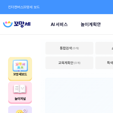
킨더캔버스
꼬망세 보드
AI 서비스
놀이계획안
통합검색
(0개)
교육계획안
특색
(0개)
꼬망세보드
놀이저널