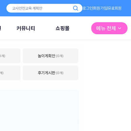
로그인
회원가입
유료회원
원
커뮤니티
쇼핑몰
메뉴 전체
놀이계획안
0개)
(0개)
후기게시판
개)
(0개)