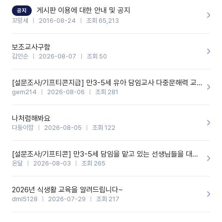
할 것 같습니다. 제 메이트 선생님께도 적극 추천할 예정입니다.좋은
기능을 개발해 주셔서 감사합니다.
게시판 이용에 대한 안내 및 공지
공지
꼬망세
2016-08-24
조회 65,213
보조교사구함
김인순
2026-08-07
조회 50
[설문조사/기프티콘지급] 만3-5세 유아 담임교사 다중문해력 교육 증진을 위한 설문조사
gem214
2026-08-06
조회 281
나처럼해봐요
다둥이맘
2026-08-05
조회 122
[설문조사/기프티콘] 만3-5세 담임을 맡고 있는 선생님들을 대상으로 설문조사를 합니다!
온달
2026-08-03
조회 265
2026년 식생활 교육을 알려드립니다~
dml5128
2026-07-29
조회 217