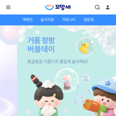
계획안
놀이자료
커뮤니티
원운영
로
로
그
그
인
하
인
시
회
면
원가
더
많
입
은
서
비
스
를
이
용
하
실
수
있
어
요.