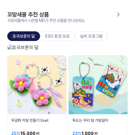
대처
그램
방법
꼬망세몰 추천 상품
꼬망세몰에서 시즌별 MD가 추천 상품을 만나보세요.
평
생
호국보훈의 달
ESG 환경 보호
실버 프로그램
교
육
원
호국보훈의 달
온라
나라 사랑을 배워요
줌
인 강
강의
의
무료
강의
수강
및
후기
세미
나
강의
무궁화 키링 만들기 5set
독도는 우리 땅 가방걸이
자료
실
25%
15,000
23%
1,000