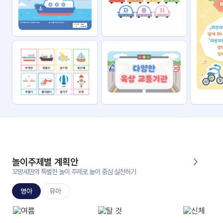
자료
패키
무료
지
꼬망
킨더캔
세 보
버스
드
스마
트프
렌즈
원
운
영
놀이주제별 계획안
가정
꼬망세만의 특별한 놀이 주제로 놀이 중심 실천하기
부모
통신
교육
문
영아
유아
문제
적응
행동
프로