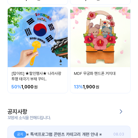
커
뮤
니
티
이벤
공지
트
사항
우리
후기
들의
[탑아트] ★할인행사★ 나라사랑
MDF 무궁화 핸드폰 거치대
게시
이야
투명 태극기 부채 꾸미..
판
기
50%
1,000
13%
1,900
인스
유튜
타그
브
램
공지사항
꼬망세 소식을 전해드립니다.
블로
그
※ 특색프로그램 콘텐츠 카테고리 개편 안내 ※
공지
08.03