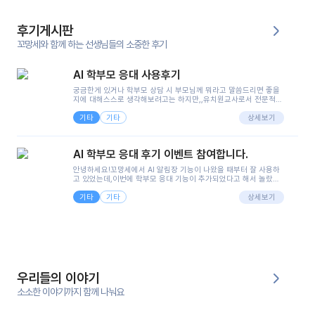
후기게시판
꼬망세와 함께 하는 선생님들의 소중한 후기
AI 학부모 응대 사용후기
궁금한게 있거나 학부모 상담 시 부모님께 뭐라고 말씀드리면 좋을
지에 대해스스로 생각해보려고는 하지만,,유치원교사로서 전문적인
지식은 가지고 있지만 막상 부모님이 이해하시기 쉽게 말로 풀어내
기타
기타
려니 어려울때가...^^(저만 그런거 아니죠 ㅜㅜ)꼬망봇의 장점은 지
상세보기
피티나 제미나이는 몇세이고 여자인지 남자인지 등그래도 좀 기본
정보를 제공하면서 물어봐야할 때가 있어그때마다 정보를 입력하는
것도,또 요즘 부모님들이 ai 활용하는 거를꺼려하시는 분들도 꽤 많
AI 학부모 응대 후기 이벤트 참여합니다.
으셔서 고민이 됐는데ai 학부모 응대를 써볼 수 있어서 좋았어요!앞
으로 쓸 일이 없다면 좋겠지만..ㅎ....(매일 매일이 조용히 지나갔으
안녕하세요!꼬망세에서 AI 알림장 기능이 나왔을 때부터 잘 사용하
면..)그리고 제가 신입 때 이게 있었더라면 ㅜㅜㅜㅜ?응대 팁이 정말
고 있었는데,이번에 학부모 응대 기능이 추가되었다고 해서 놀랐습
좋은거 같아요지금은 그래도 아이들이 잘 이해 되지만초임 때는 정
니다.저는 아직 어린이집 2년차 교사인데, 헤드 교사가 되어 학부모
말 어려워서 항상다른 선생님들께 도움을 요청했었거든요..ㅠ*일지
기타
기타
님 응대에 더 많은 부담을 느끼고 있습니다 ㅠㅠ이번에 제가 원에서
상세보기
쓸 때도 좀 도움이 되는 거 같아요!
겪은 일과 학부모님께 전달드렸던 내용을 함께 보시고,저와 비슷한
입장의 저연차 선생님들께도 작은 도움이 되었으면 좋겠습니다. 이
부분은 제가 꼬망봇에 간단하게 입력한 내용입니다.아이 기저귀 안
에 피처럼 보이는 부분이 있어서 오전 일과 동안 지켜보고,낮잠 이후
에 전화를 드릴 예정이었습니다.이 부분은 제가 입력한 내용에 대해
꼬망봇이 알려준 소통 스크립트입니다.전화로 소통할 예정이었어
서, 대화용을 활용했습니다.늘 전화로 학부모님과 소통할 때는 고민
을 많이 하는데,꼬망봇 덕분에 고민하는 시간을 줄이고 학부모님을
우리들의 이야기
안심시킬 수 있었습니다.이 부분은 꼬망봇이 추가로 알려준 응대 tip
입니다.학부모님께 전화를 드리기 전에, 내용을 숙지하여 좀 더 전문
소소한 이야기까지 함께 나눠요
성 있는 교사가 되어 대화를 나눌 수 있었습니다.꼬망세 AI학부모 응
대 팁을 실제로 사용해 본 후기이며,저는 고연차가 될 때까지도 애용