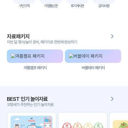
자
구인구직
가정통신문
후기게시판
공지사항
료
전
키오
체
스크
자료패키지
활동
그림
지
이번 달 행사/놀이 준비, 패키지로 한번에 완성하기
환경
PPT
구성
여름캠프 패키지
버블데이 패키지
동영
동요/
상
음원
문서
사진
서식
BEST 인기 놀이자료
꼬망세가 추천하는 인기 놀이자료
크래
놀이패
프트
키지