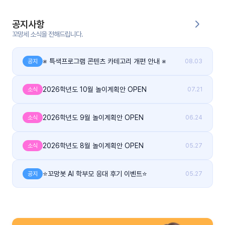
커
공지사항
뮤
꼬망세 소식을 전해드립니다.
니
티
※ 특색프로그램 콘텐츠 카테고리 개편 안내 ※
공지
08.03
이벤
공지
트
사항
2026학년도 10월 놀이계획안 OPEN
소식
07.21
우리
후기
2026학년도 9월 놀이계획안 OPEN
소식
06.24
들의
게시
이야
판
기
2026학년도 8월 놀이계획안 OPEN
소식
05.27
인스
유튜
타그
브
⭐꼬망봇 AI 학부모 응대 후기 이벤트⭐
공지
05.27
램
블로
그