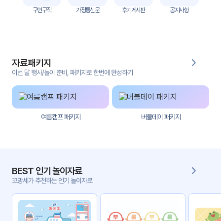
자
구인구직
가정통신문
후기게시판
공지사항
료
전
키오
체
스크
자료패키지
활동
그림
지
이번 달 행사/놀이 준비, 패키지로 한번에 완성하기
환경
PPT
구성
여름캠프 패키지
버블데이 패키지
동영
동요/
상
음원
문서
사진
서식
BEST 인기 놀이자료
꼬망세가 추천하는 인기 놀이자료
크래
놀이패
프트
키지