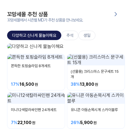
대처
그램
방법
꼬망세몰 추천 상품
꼬망세몰에서 시즌별 MD가 추천 상품을 만나보세요.
평
생
다양하고 신나게 물놀이해요
추석
생일
교
육
원
지나상사
온라
비눗방울/물총/말랑이/우산외
줌
인 강
쫀득한 토핑슬라임 8개세트
강의
의
(선물용) 크리스마스 문구세트 15
개
무료
17%
16,500
38%
13,800
강의
수강
및
후기
세미
나
미니12색칼라싸인펜 24개세트
유니콘 아동손목시계 스카이블루
강의
자료
7%
22,100
26%
5,900
실