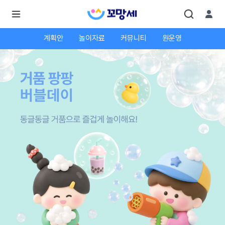
계획안
놀이자료
커뮤니티
원운영
로
로
그
그
인
하
인
시
회
면
원가
더
많
입
은
서
비
스
를
이
용
하
실
수
있
어
요.