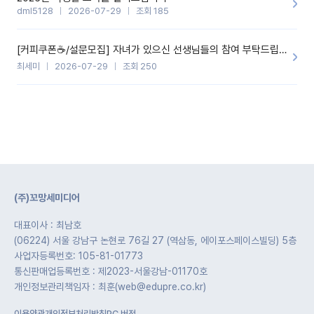
dml5128
2026-07-29
조회 185
[커피쿠폰☕️/설문모집] 자녀가 있으신 선생님들의 참여 부탁드립니다!!
최세미
2026-07-29
조회 250
(주)꼬망세미디어
대표이사 : 최남호
(06224) 서울 강남구 논현로 76길 27 (역삼동, 에이포스페이스빌딩) 5층
사업자등록번호: 105-81-01773
통신판매업등록번호 : 제2023-서울강남-01170호
개인정보관리책임자 : 최훈(web@edupre.co.kr)
이용약관
개인정보처리방침
PC 버전