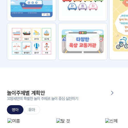
자료
패키
무료
지
꼬망
킨더캔
세 보
버스
드
스마
트프
렌즈
원
운
영
놀이주제별 계획안
가정
꼬망세만의 특별한 놀이 주제로 놀이 중심 실천하기
부모
통신
교육
문
영아
유아
문제
적응
행동
프로