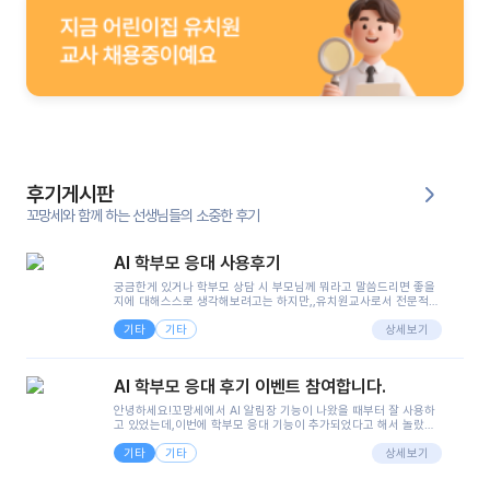
후기게시판
꼬망세와 함께 하는 선생님들의 소중한 후기
AI 학부모 응대 사용후기
궁금한게 있거나 학부모 상담 시 부모님께 뭐라고 말씀드리면 좋을
지에 대해스스로 생각해보려고는 하지만,,유치원교사로서 전문적인
지식은 가지고 있지만 막상 부모님이 이해하시기 쉽게 말로 풀어내
기타
기타
려니 어려울때가...^^(저만 그런거 아니죠 ㅜㅜ)꼬망봇의 장점은 지
상세보기
피티나 제미나이는 몇세이고 여자인지 남자인지 등그래도 좀 기본
정보를 제공하면서 물어봐야할 때가 있어그때마다 정보를 입력하는
것도,또 요즘 부모님들이 ai 활용하는 거를꺼려하시는 분들도 꽤 많
AI 학부모 응대 후기 이벤트 참여합니다.
으셔서 고민이 됐는데ai 학부모 응대를 써볼 수 있어서 좋았어요!앞
으로 쓸 일이 없다면 좋겠지만..ㅎ....(매일 매일이 조용히 지나갔으
안녕하세요!꼬망세에서 AI 알림장 기능이 나왔을 때부터 잘 사용하
면..)그리고 제가 신입 때 이게 있었더라면 ㅜㅜㅜㅜ?응대 팁이 정말
고 있었는데,이번에 학부모 응대 기능이 추가되었다고 해서 놀랐습
좋은거 같아요지금은 그래도 아이들이 잘 이해 되지만초임 때는 정
니다.저는 아직 어린이집 2년차 교사인데, 헤드 교사가 되어 학부모
말 어려워서 항상다른 선생님들께 도움을 요청했었거든요..ㅠ*일지
기타
기타
님 응대에 더 많은 부담을 느끼고 있습니다 ㅠㅠ이번에 제가 원에서
상세보기
쓸 때도 좀 도움이 되는 거 같아요!
겪은 일과 학부모님께 전달드렸던 내용을 함께 보시고,저와 비슷한
입장의 저연차 선생님들께도 작은 도움이 되었으면 좋겠습니다. 이