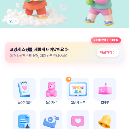
놀
이
계
획
2
/ 4
안
놀이
주제
월간
RENEWAL OPEN
별
계획
✨
꼬망세 쇼핑몰, 새롭게 태어났어요
계획
안
바로가기
안
더 편리해진 쇼핑 경험, 지금 바로 만나보세요
주간
단위
계획
계획
안
안
N
기본
안전
생활
교육
습관
놀이계획안
놀이자료
꼬망세 보드
꼬망봇
놀
이