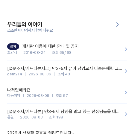
부분은 제가 꼬망봇에 간단하게 입력한 내용입니다.아이 기저귀 안
에 피처럼 보이는 부분이 있어서 오전 일과 동안 지켜보고,낮잠 이후
에 전화를 드릴 예정이었습니다.이 부분은 제가 입력한 내용에 대해
꼬망봇이 알려준 소통 스크립트입니다.전화로 소통할 예정이었어
서, 대화용을 활용했습니다.늘 전화로 학부모님과 소통할 때는 고민
을 많이 하는데,꼬망봇 덕분에 고민하는 시간을 줄이고 학부모님을
우리들의 이야기
안심시킬 수 있었습니다.이 부분은 꼬망봇이 추가로 알려준 응대 tip
입니다.학부모님께 전화를 드리기 전에, 내용을 숙지하여 좀 더 전문
소소한 이야기까지 함께 나눠요
성 있는 교사가 되어 대화를 나눌 수 있었습니다.꼬망세 AI학부모 응
대 팁을 실제로 사용해 본 후기이며,저는 고연차가 될 때까지도 애용
할 것 같습니다. 제 메이트 선생님께도 적극 추천할 예정입니다.좋은
기능을 개발해 주셔서 감사합니다.
게시판 이용에 대한 안내 및 공지
공지
꼬망세
2016-08-24
조회 65,168
[설문조사/기프티콘지급] 만3-5세 유아 담임교사 다중문해력 교육 증진을 위한 설문조사
gem214
2026-08-06
조회 43
나처럼해봐요
다둥이맘
2026-08-05
조회 57
[설문조사/기프티콘] 만3-5세 담임을 맡고 있는 선생님들을 대상으로 설문조사를 합니다!
온달
2026-08-03
조회 198
2026년 식생활 교육을 알려드립니다~