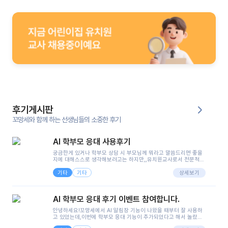
후기게시판
꼬망세와 함께 하는 선생님들의 소중한 후기
AI 학부모 응대 사용후기
궁금한게 있거나 학부모 상담 시 부모님께 뭐라고 말씀드리면 좋을
지에 대해스스로 생각해보려고는 하지만,,유치원교사로서 전문적인
지식은 가지고 있지만 막상 부모님이 이해하시기 쉽게 말로 풀어내
기타
기타
려니 어려울때가...^^(저만 그런거 아니죠 ㅜㅜ)꼬망봇의 장점은 지
상세보기
피티나 제미나이는 몇세이고 여자인지 남자인지 등그래도 좀 기본
정보를 제공하면서 물어봐야할 때가 있어그때마다 정보를 입력하는
것도,또 요즘 부모님들이 ai 활용하는 거를꺼려하시는 분들도 꽤 많
AI 학부모 응대 후기 이벤트 참여합니다.
으셔서 고민이 됐는데ai 학부모 응대를 써볼 수 있어서 좋았어요!앞
으로 쓸 일이 없다면 좋겠지만..ㅎ....(매일 매일이 조용히 지나갔으
안녕하세요!꼬망세에서 AI 알림장 기능이 나왔을 때부터 잘 사용하
면..)그리고 제가 신입 때 이게 있었더라면 ㅜㅜㅜㅜ?응대 팁이 정말
고 있었는데,이번에 학부모 응대 기능이 추가되었다고 해서 놀랐습
좋은거 같아요지금은 그래도 아이들이 잘 이해 되지만초임 때는 정
니다.저는 아직 어린이집 2년차 교사인데, 헤드 교사가 되어 학부모
말 어려워서 항상다른 선생님들께 도움을 요청했었거든요..ㅠ*일지