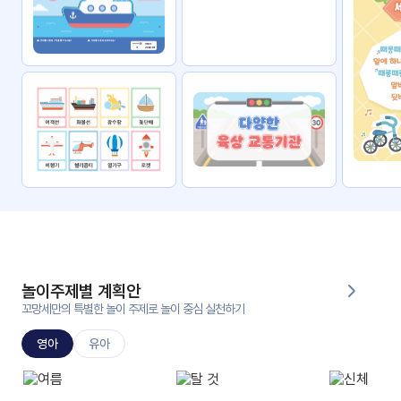
자료
패키
무료
지
꼬망
킨더캔
세 보
버스
드
스마
트프
렌즈
원
운
영
놀이주제별 계획안
가정
꼬망세만의 특별한 놀이 주제로 놀이 중심 실천하기
부모
통신
교육
문
영아
유아
문제
적응
행동
프로