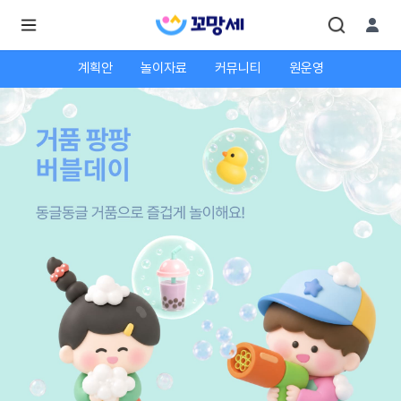
계획안
놀이자료
커뮤니티
원운영
로
로
그
그
인
하
인
시
회
면
원가
더
많
입
은
서
비
스
를
이
용
하
실
수
있
어
요.