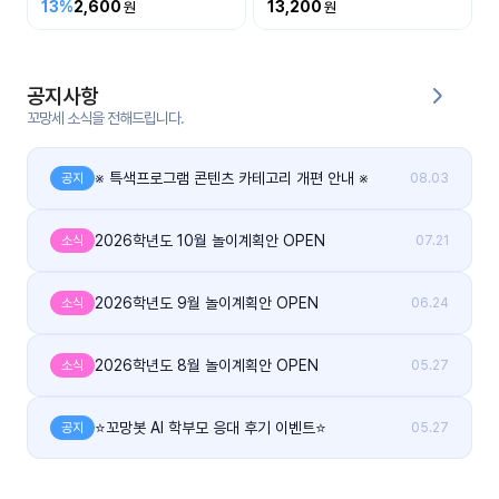
13%
2,600
13,200
커
뮤
니
공지사항
티
꼬망세 소식을 전해드립니다.
이벤
공지
트
※ 특색프로그램 콘텐츠 카테고리 개편 안내 ※
공지
08.03
사항
2026학년도 10월 놀이계획안 OPEN
소식
07.21
우리
후기
들의
게시
이야
판
기
2026학년도 9월 놀이계획안 OPEN
소식
06.24
인스
유튜
2026학년도 8월 놀이계획안 OPEN
소식
05.27
타그
브
램
⭐꼬망봇 AI 학부모 응대 후기 이벤트⭐
공지
05.27
블로
그