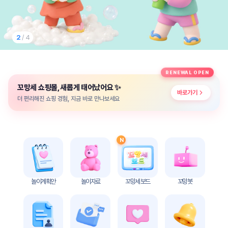
놀
이
계
획
2
/ 4
안
놀이
주제
월간
RENEWAL OPEN
별
계획
✨
꼬망세 쇼핑몰, 새롭게 태어났어요
계획
안
바로가기
안
더 편리해진 쇼핑 경험, 지금 바로 만나보세요
주간
단위
계획
계획
안
안
N
기본
안전
생활
교육
습관
놀이계획안
놀이자료
꼬망세 보드
꼬망봇
놀
이