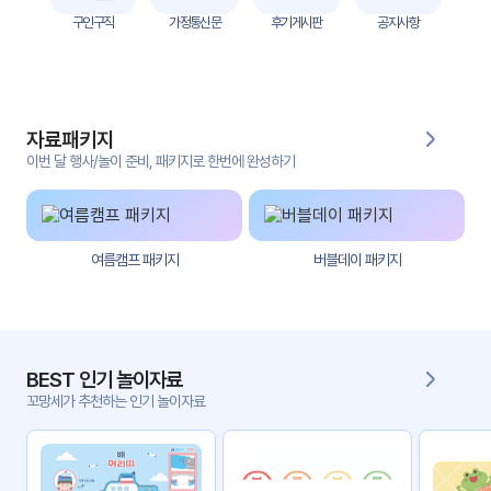
자
구인구직
가정통신문
후기게시판
공지사항
료
전
키오
체
스크
자료패키지
활동
그림
지
이번 달 행사/놀이 준비, 패키지로 한번에 완성하기
환경
PPT
구성
여름캠프 패키지
버블데이 패키지
동영
동요/
상
음원
문서
사진
서식
BEST 인기 놀이자료
꼬망세가 추천하는 인기 놀이자료
크래
놀이패
프트
키지