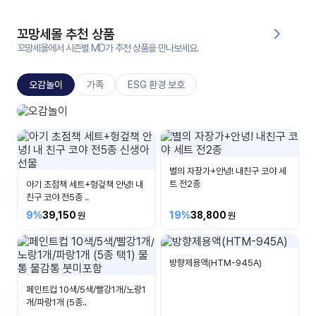
대처
그램
방법
꼬망세몰 추천 상품
꼬망세몰에서 시즌별 MD가 추천 상품을 만나보세요.
평
생
오감놀이
가족
ESG 환경 보호
교
육
원
오감놀이
온라
보고 듣고 맛보고 만져요
줌
인 강
강의
의
별의 자장가+안녕! 내친구 코야 세
트 전2종
아기 초점책 세트+헝겊책 안녕! 내
친구 코야 전5종 ..
무료
강의
수강
9%
39,150
19%
38,800
및
후기
세미
나
방향제용액(HTM-945A)
강의
자료
페인트컵 10색/5색/빨강1개/노랑1
실
개/파랑1개 (5종..