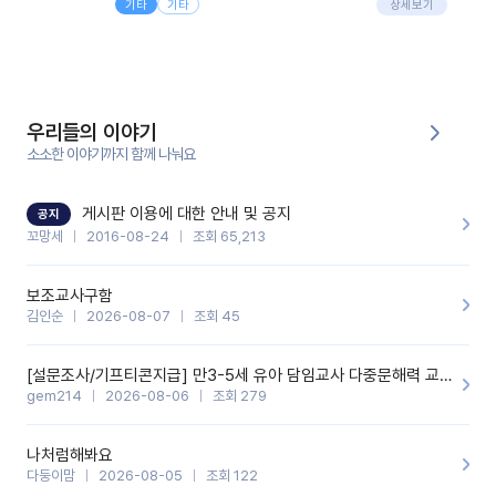
기타
기타
님 응대에 더 많은 부담을 느끼고 있습니다 ㅠㅠ이번에 제가 원에서
상세보기
쓸 때도 좀 도움이 되는 거 같아요!
겪은 일과 학부모님께 전달드렸던 내용을 함께 보시고,저와 비슷한
입장의 저연차 선생님들께도 작은 도움이 되었으면 좋겠습니다. 이
부분은 제가 꼬망봇에 간단하게 입력한 내용입니다.아이 기저귀 안
에 피처럼 보이는 부분이 있어서 오전 일과 동안 지켜보고,낮잠 이후
에 전화를 드릴 예정이었습니다.이 부분은 제가 입력한 내용에 대해
꼬망봇이 알려준 소통 스크립트입니다.전화로 소통할 예정이었어
서, 대화용을 활용했습니다.늘 전화로 학부모님과 소통할 때는 고민
을 많이 하는데,꼬망봇 덕분에 고민하는 시간을 줄이고 학부모님을
우리들의 이야기
안심시킬 수 있었습니다.이 부분은 꼬망봇이 추가로 알려준 응대 tip
입니다.학부모님께 전화를 드리기 전에, 내용을 숙지하여 좀 더 전문
소소한 이야기까지 함께 나눠요
성 있는 교사가 되어 대화를 나눌 수 있었습니다.꼬망세 AI학부모 응
대 팁을 실제로 사용해 본 후기이며,저는 고연차가 될 때까지도 애용
할 것 같습니다. 제 메이트 선생님께도 적극 추천할 예정입니다.좋은
기능을 개발해 주셔서 감사합니다.
게시판 이용에 대한 안내 및 공지
공지
꼬망세
2016-08-24
조회 65,213
보조교사구함
김인순
2026-08-07
조회 45
[설문조사/기프티콘지급] 만3-5세 유아 담임교사 다중문해력 교육 증진을 위한 설문조사
gem214
2026-08-06
조회 279
나처럼해봐요
다둥이맘
2026-08-05
조회 122