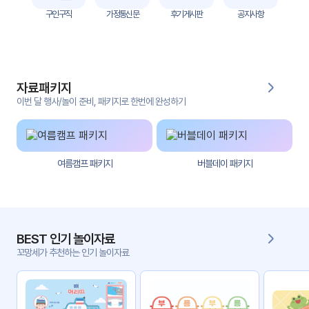
자
구인구직
가정통신문
후기게시판
공지사항
료
전
키오
체
스크
자료패키지
활동
그림
지
이번 달 행사/놀이 준비, 패키지로 한번에 완성하기
환경
PPT
구성
여름캠프 패키지
버블데이 패키지
동영
동요/
상
음원
문서
사진
서식
BEST 인기 놀이자료
꼬망세가 추천하는 인기 놀이자료
크래
놀이패
프트
키지