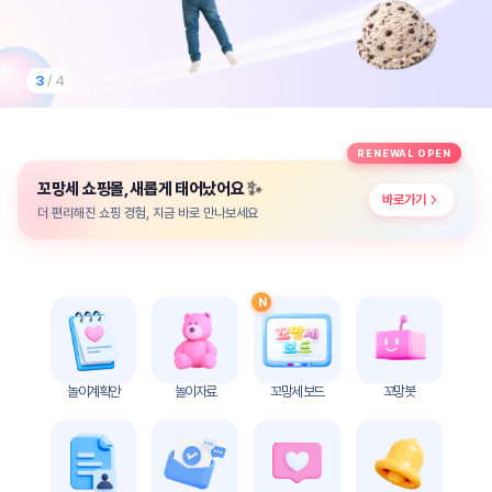
놀
이
계
획
3
/ 4
안
놀이
주제
월간
RENEWAL OPEN
별
계획
✨
꼬망세 쇼핑몰, 새롭게 태어났어요
계획
안
바로가기
안
더 편리해진 쇼핑 경험, 지금 바로 만나보세요
주간
단위
계획
계획
안
안
N
기본
안전
생활
교육
습관
놀이계획안
놀이자료
꼬망세 보드
꼬망봇
놀
이