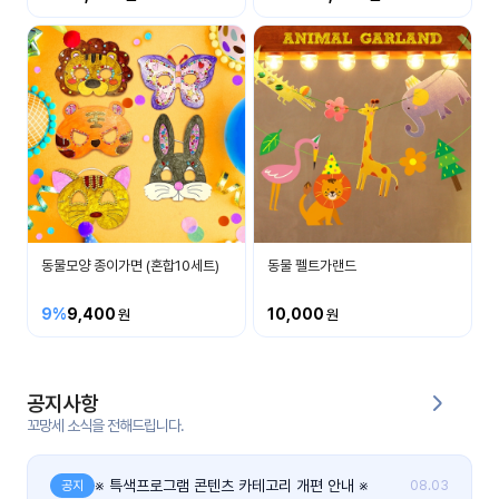
커
뮤
니
티
이벤
공지
트
사항
우리
후기
들의
동물모양 종이가면 (혼합10세트)
동물 펠트가랜드
게시
이야
판
기
9%
9,400
10,000
인스
유튜
타그
브
램
공지사항
꼬망세 소식을 전해드립니다.
블로
그
※ 특색프로그램 콘텐츠 카테고리 개편 안내 ※
공지
08.03