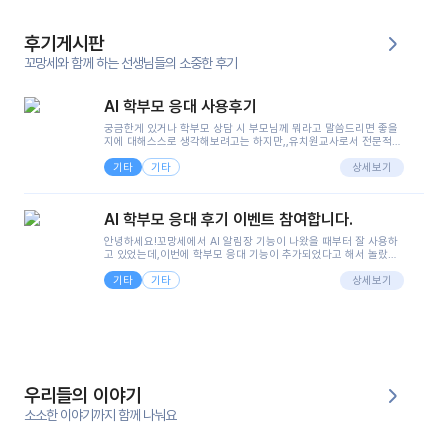
후기게시판
꼬망세와 함께 하는 선생님들의 소중한 후기
AI 학부모 응대 사용후기
궁금한게 있거나 학부모 상담 시 부모님께 뭐라고 말씀드리면 좋을
지에 대해스스로 생각해보려고는 하지만,,유치원교사로서 전문적인
지식은 가지고 있지만 막상 부모님이 이해하시기 쉽게 말로 풀어내
기타
기타
려니 어려울때가...^^(저만 그런거 아니죠 ㅜㅜ)꼬망봇의 장점은 지
상세보기
피티나 제미나이는 몇세이고 여자인지 남자인지 등그래도 좀 기본
정보를 제공하면서 물어봐야할 때가 있어그때마다 정보를 입력하는
것도,또 요즘 부모님들이 ai 활용하는 거를꺼려하시는 분들도 꽤 많
AI 학부모 응대 후기 이벤트 참여합니다.
으셔서 고민이 됐는데ai 학부모 응대를 써볼 수 있어서 좋았어요!앞
으로 쓸 일이 없다면 좋겠지만..ㅎ....(매일 매일이 조용히 지나갔으
안녕하세요!꼬망세에서 AI 알림장 기능이 나왔을 때부터 잘 사용하
면..)그리고 제가 신입 때 이게 있었더라면 ㅜㅜㅜㅜ?응대 팁이 정말
고 있었는데,이번에 학부모 응대 기능이 추가되었다고 해서 놀랐습
좋은거 같아요지금은 그래도 아이들이 잘 이해 되지만초임 때는 정
니다.저는 아직 어린이집 2년차 교사인데, 헤드 교사가 되어 학부모
말 어려워서 항상다른 선생님들께 도움을 요청했었거든요..ㅠ*일지
기타
기타
님 응대에 더 많은 부담을 느끼고 있습니다 ㅠㅠ이번에 제가 원에서
상세보기
쓸 때도 좀 도움이 되는 거 같아요!
겪은 일과 학부모님께 전달드렸던 내용을 함께 보시고,저와 비슷한
입장의 저연차 선생님들께도 작은 도움이 되었으면 좋겠습니다. 이
부분은 제가 꼬망봇에 간단하게 입력한 내용입니다.아이 기저귀 안
에 피처럼 보이는 부분이 있어서 오전 일과 동안 지켜보고,낮잠 이후
에 전화를 드릴 예정이었습니다.이 부분은 제가 입력한 내용에 대해
꼬망봇이 알려준 소통 스크립트입니다.전화로 소통할 예정이었어
서, 대화용을 활용했습니다.늘 전화로 학부모님과 소통할 때는 고민
을 많이 하는데,꼬망봇 덕분에 고민하는 시간을 줄이고 학부모님을
우리들의 이야기
안심시킬 수 있었습니다.이 부분은 꼬망봇이 추가로 알려준 응대 tip
입니다.학부모님께 전화를 드리기 전에, 내용을 숙지하여 좀 더 전문
소소한 이야기까지 함께 나눠요
성 있는 교사가 되어 대화를 나눌 수 있었습니다.꼬망세 AI학부모 응
대 팁을 실제로 사용해 본 후기이며,저는 고연차가 될 때까지도 애용