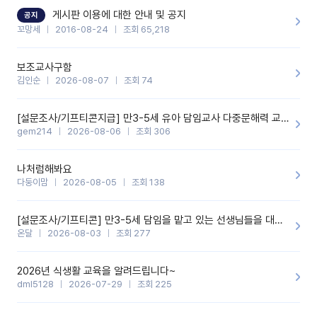
할 것 같습니다. 제 메이트 선생님께도 적극 추천할 예정입니다.좋은
기능을 개발해 주셔서 감사합니다.
게시판 이용에 대한 안내 및 공지
공지
꼬망세
2016-08-24
조회 65,218
보조교사구함
김인순
2026-08-07
조회 74
[설문조사/기프티콘지급] 만3-5세 유아 담임교사 다중문해력 교육 증진을 위한 설문조사
gem214
2026-08-06
조회 306
나처럼해봐요
다둥이맘
2026-08-05
조회 138
[설문조사/기프티콘] 만3-5세 담임을 맡고 있는 선생님들을 대상으로 설문조사를 합니다!
온달
2026-08-03
조회 277
2026년 식생활 교육을 알려드립니다~
dml5128
2026-07-29
조회 225