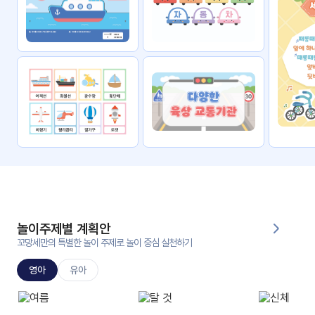
자료
패키
무료
지
꼬망
킨더캔
세 보
버스
드
스마
트프
렌즈
원
운
영
놀이주제별 계획안
가정
꼬망세만의 특별한 놀이 주제로 놀이 중심 실천하기
부모
통신
교육
문
영아
유아
문제
적응
행동
프로