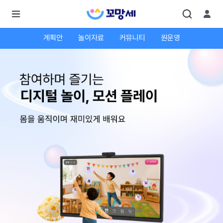
계획안
놀이자료
커뮤니티
원운영
로
로
그
그
인
하
인
시
회
면
원가
더
많
입
은
서
비
스
를
이
용
하
실
수
있
어
요.