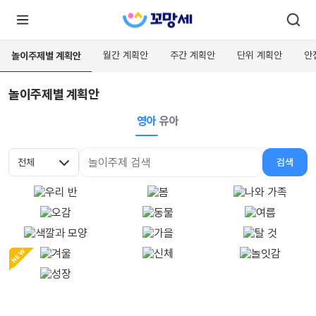
월간 계획안
주간 계획안
단위 계획안
안
놀이주제별 계획안
놀이주제별 계획안
로
로
그
그
인
영아
유아
하
인
시
회
면
원가
더
전체
검색
많
입
대분류
검색어
은
서
비
스
를
이
용
하
실
NEW
수
있
어
요.