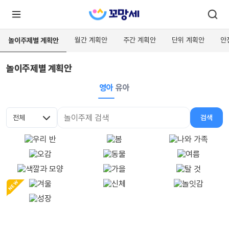
월간 계획안
주간 계획안
단위 계획안
안
놀이주제별 계획안
놀이주제별 계획안
로
로
그
그
인
영아
유아
하
인
시
회
면
원가
더
전체
검색
많
입
대분류
검색어
은
서
비
스
를
이
용
하
실
NEW
수
있
어
요.