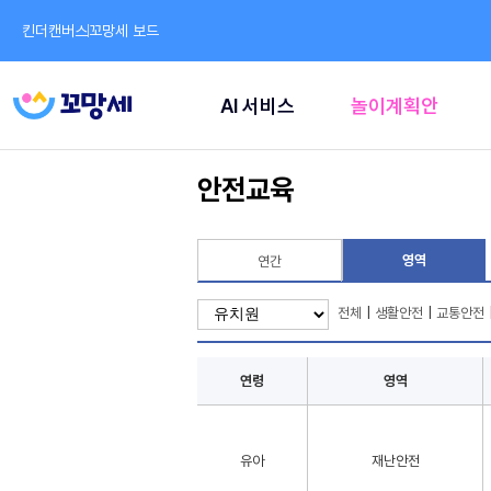
킨더캔버스
꼬망세 보드
AI 서비스
놀이계획안
안전교육
영역
연간
전체
|
생활안전
|
교통안전
연령
영역
유아
재난안전