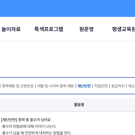
놀이자료
특색프로그램
원운영
평생교육
|
폭력예방 및 신변보호
|
약물 및 사이버 중독 예방
|
재난안전
|
직업안전
|
응급처치
|
재난
활동명
[재난안전] 장마 중 홍수가 났어요
⋅홍수의 위험성에 대해 이야기 나눈다.
⋅홍수가 났을 때 안전하게 대처하는 방법을 안다.