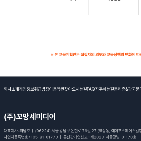
※ 본 교육계획안은 집필자의 의도와 교육정책의 변화에 따라
회사소개
개인정보취급방침
이용약관
찾아오시는길
FAQ자주하는질문
제휴&광고문
(주)꼬망세미디어
대표이사: 최남호 ㅣ (06224) 서울 강남구 논현로 76길 27 (역삼동, 에이포스페이스빌딩
사업자등록번호 : 105-81-01773 ㅣ 통신판매업신고 : 제2023-서울강남-01170호