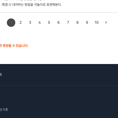
⋅폭염 시 대처하는 방법을 극놀이로 표현해본다.
1
2
3
4
5
6
7
8
9
10
>
 변경될 수 있습니다.
의
) 5층