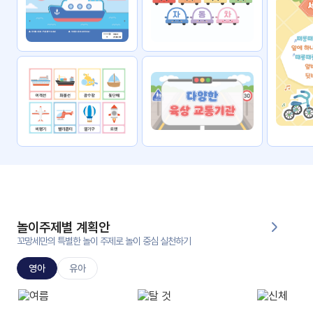
자료
패키
무료
지
꼬망
킨더캔
세 보
버스
드
스마
트프
렌즈
원
운
영
놀이주제별 계획안
가정
꼬망세만의 특별한 놀이 주제로 놀이 중심 실천하기
부모
통신
교육
문
영아
유아
문제
적응
행동
프로