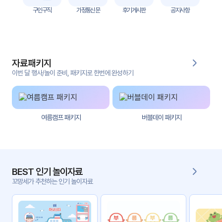
자
구인구직
가정통신문
후기게시판
공지사항
료
전
키오
체
스크
자료패키지
활동
그림
지
이번 달 행사/놀이 준비, 패키지로 한번에 완성하기
환경
PPT
구성
여름캠프 패키지
버블데이 패키지
동영
동요/
상
음원
문서
사진
서식
BEST 인기 놀이자료
꼬망세가 추천하는 인기 놀이자료
크래
놀이패
프트
키지