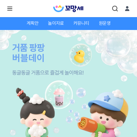
계획안
놀이자료
커뮤니티
원운영
로
로
그
그
인
하
인
시
회
면
원가
더
많
입
은
서
비
스
를
이
용
하
실
수
있
어
요.