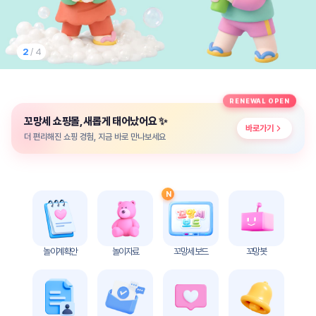
놀
이
계
획
2
/ 4
안
놀이
주제
월간
RENEWAL OPEN
별
계획
✨
꼬망세 쇼핑몰, 새롭게 태어났어요
계획
안
바로가기
안
더 편리해진 쇼핑 경험, 지금 바로 만나보세요
주간
단위
계획
계획
안
안
N
기본
안전
생활
교육
습관
놀이계획안
놀이자료
꼬망세 보드
꼬망봇
놀
이