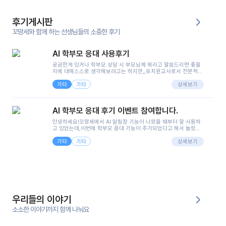
후기게시판
꼬망세와 함께 하는 선생님들의 소중한 후기
AI 학부모 응대 사용후기
궁금한게 있거나 학부모 상담 시 부모님께 뭐라고 말씀드리면 좋을
지에 대해스스로 생각해보려고는 하지만,,유치원교사로서 전문적인
지식은 가지고 있지만 막상 부모님이 이해하시기 쉽게 말로 풀어내
기타
기타
려니 어려울때가...^^(저만 그런거 아니죠 ㅜㅜ)꼬망봇의 장점은 지
상세보기
피티나 제미나이는 몇세이고 여자인지 남자인지 등그래도 좀 기본
정보를 제공하면서 물어봐야할 때가 있어그때마다 정보를 입력하는
것도,또 요즘 부모님들이 ai 활용하는 거를꺼려하시는 분들도 꽤 많
AI 학부모 응대 후기 이벤트 참여합니다.
으셔서 고민이 됐는데ai 학부모 응대를 써볼 수 있어서 좋았어요!앞
으로 쓸 일이 없다면 좋겠지만..ㅎ....(매일 매일이 조용히 지나갔으
안녕하세요!꼬망세에서 AI 알림장 기능이 나왔을 때부터 잘 사용하
면..)그리고 제가 신입 때 이게 있었더라면 ㅜㅜㅜㅜ?응대 팁이 정말
고 있었는데,이번에 학부모 응대 기능이 추가되었다고 해서 놀랐습
좋은거 같아요지금은 그래도 아이들이 잘 이해 되지만초임 때는 정
니다.저는 아직 어린이집 2년차 교사인데, 헤드 교사가 되어 학부모
말 어려워서 항상다른 선생님들께 도움을 요청했었거든요..ㅠ*일지
기타
기타
님 응대에 더 많은 부담을 느끼고 있습니다 ㅠㅠ이번에 제가 원에서
상세보기
쓸 때도 좀 도움이 되는 거 같아요!
겪은 일과 학부모님께 전달드렸던 내용을 함께 보시고,저와 비슷한
입장의 저연차 선생님들께도 작은 도움이 되었으면 좋겠습니다. 이
부분은 제가 꼬망봇에 간단하게 입력한 내용입니다.아이 기저귀 안
에 피처럼 보이는 부분이 있어서 오전 일과 동안 지켜보고,낮잠 이후
에 전화를 드릴 예정이었습니다.이 부분은 제가 입력한 내용에 대해
꼬망봇이 알려준 소통 스크립트입니다.전화로 소통할 예정이었어
서, 대화용을 활용했습니다.늘 전화로 학부모님과 소통할 때는 고민
을 많이 하는데,꼬망봇 덕분에 고민하는 시간을 줄이고 학부모님을
우리들의 이야기
안심시킬 수 있었습니다.이 부분은 꼬망봇이 추가로 알려준 응대 tip
입니다.학부모님께 전화를 드리기 전에, 내용을 숙지하여 좀 더 전문
소소한 이야기까지 함께 나눠요
성 있는 교사가 되어 대화를 나눌 수 있었습니다.꼬망세 AI학부모 응
대 팁을 실제로 사용해 본 후기이며,저는 고연차가 될 때까지도 애용