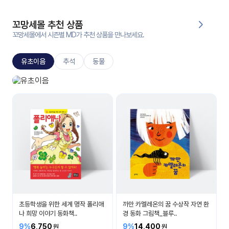
대처
그램
방법
꼬망세몰 추천 상품
꼬망세몰에서 시즌별 MD가 추천 상품을 만나보세요.
평
생
유초이음
추석
동물
교
육
원
유초이음
온라
나는 이제 초등학생이에요
줌
인 강
강의
의
무료
강의
수강
및
후기
세미
나
강의
초등학생을 위한 세계 명작 폴리애
까만 카멜레온의 꿈 수상작 자연 환
자료
나 희망 이야기 동화책..
경 동화 그림책_블루..
실
9%
6,750
9%
14,400