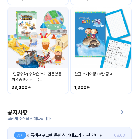
커
뮤
니
티
이벤
공지
트
사항
우리
후기
들의
[만공수학] 수학은 누가 만들었을
한글 쓰기여행 10칸 공책
게시
이야
까 4종 패키지 - 수..
판
기
28,000
1,200
인스
유튜
타그
브
램
공지사항
꼬망세 소식을 전해드립니다.
블로
그
※ 특색프로그램 콘텐츠 카테고리 개편 안내 ※
공지
08.03