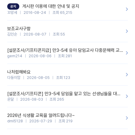
할 것 같습니다. 제 메이트 선생님께도 적극 추천할 예정입니다.좋은
기능을 개발해 주셔서 감사합니다.
게시판 이용에 대한 안내 및 공지
공지
꼬망세
2016-08-24
조회 65,215
보조교사구함
김인순
2026-08-07
조회 55
[설문조사/기프티콘지급] 만3-5세 유아 담임교사 다중문해력 교육 증진을 위한 설문조사
gem214
2026-08-06
조회 281
나처럼해봐요
다둥이맘
2026-08-05
조회 123
[설문조사/기프티콘] 만3-5세 담임을 맡고 있는 선생님들을 대상으로 설문조사를 합니다!
온달
2026-08-03
조회 265
2026년 식생활 교육을 알려드립니다~
dml5128
2026-07-29
조회 219