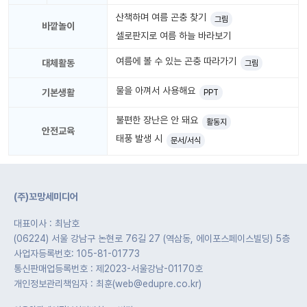
자
료
산책하며 여름 곤충 찾기
그림
바깥놀이
셀로판지로 여름 하늘 바라보기
전
키오
체
스크
여름에 볼 수 있는 곤충 따라가기
대체활동
그림
활동
물을 아껴서 사용해요
기본생활
그림
PPT
지
불편한 장난은 안 돼요
활동지
안전교육
환경
PPT
태풍 발생 시
문서/서식
구성
동영
동요/
상
음원
(주)꼬망세미디어
문서
대표이사 : 최남호
사진
서식
(06224) 서울 강남구 논현로 76길 27 (역삼동, 에이포스페이스빌딩) 5층
사업자등록번호: 105-81-01773
크래
놀이패
통신판매업등록번호 : 제2023-서울강남-01170호
프트
키지
개인정보관리책임자 : 최훈(web@edupre.co.kr)