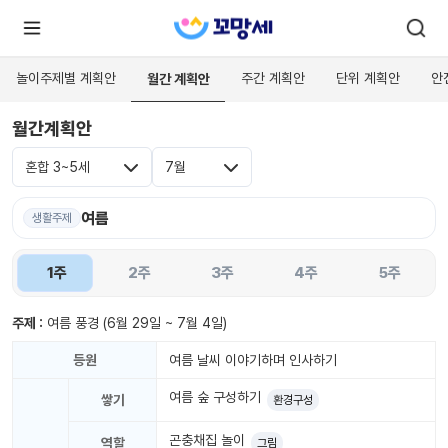
놀이주제별 계획안
주간 계획안
단위 계획안
안
월간 계획안
월간계획안
로
로
그
그
인
혼합 3~5세
7월
하
인
시
회
면
원가
여름
더
생활주제
많
입
은
서
1주
2주
3주
4주
5주
비
스
를
이
주제 :
여름 풍경
(6월 29일 ~ 7월 4일)
용
하
실
등원
여름 날씨 이야기하며 인사하기
수
있
여름 숲 구성하기
어
쌓기
환경구성
요.
곤충채집 놀이
역할
그림