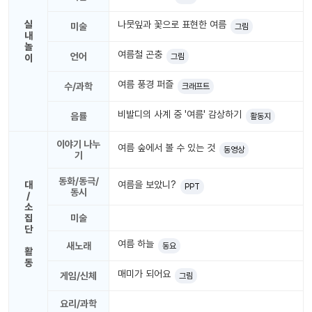
놀
이
실
나뭇잎과 꽃으로 표현한 여름
미술
그림
계
내
획
놀
여름철 곤충
언어
그림
이
안
여름 풍경 퍼즐
놀이
수/과학
크래프트
주제
월간
별
계획
비발디의 사계 중 '여름' 감상하기
음률
활동지
계획
안
안
이야기 나누
여름 숲에서 볼 수 있는 것
동영상
기
주간
단위
계획
계획
동화/동극/
대
여름을 보았니?
안
안
PPT
동시
/
소
집
미술
기본
안전
단
생활
교육
습관
여름 하늘
새노래
동요
활
동
매미가 되어요
게임/신체
그림
놀
이
요리/과학