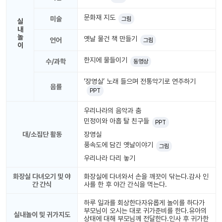
놀
이
문화재 지도
미술
그림
실
계
내
획
놀
옛날 물건 책 만들기
언어
그림
안
이
한지에 물들이기
놀이
수/과학
동영상
주제
월간
별
계획
ʻ장영실ʼ 노래 들으며 전통악기로 연주하기
계획
안
음률
PPT
안
우리나라의 음악과 춤
주간
단위
민정이와 아홉 탈 친구들
PPT
계획
계획
안
안
대/소집단 활동
장영실
풍속도에 담긴 옛날이야기
그림
기본
우리나라 다리 놓기
안전
생활
교육
습관
화장실 다녀오기 및 야
화장실에 다녀와서 손을 깨끗이 닦는다.감사 인
간 간식
사를 한 후 야간 간식을 먹는다.
하루 일과를 회상한다자유롭게 놀이를 하다가
놀
부모님이 오시는 대로 귀가준비를 한다.유아의
실내놀이 및 귀가지도
이
상태에 대해 부모님께 전달한다.인사 후 귀가한