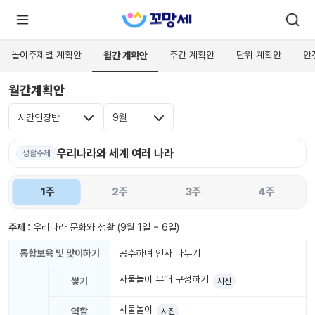
놀이주제별 계획안
주간 계획안
단위 계획안
안
월간 계획안
월간계획안
로
로
그
그
인
시간연장반
9월
하
인
시
회
면
원가
우리나라와 세계 여러 나라
더
생활주제
많
입
은
서
1주
2주
3주
4주
비
스
를
이
주제 :
우리나라 문화와 생활
(9월 1일 ~ 6일)
용
하
실
통합보육 및 맞이하기
공수하며 인사 나누기
수
있
사물놀이 무대 구성하기
어
쌓기
사진
요.
사물놀이
역할
사진