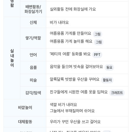
생
놀
활
배변활동/
이
실외활동 전에 화장실에 가요
화장실가기
계
획
신체
비가 내려요
안
여름용품 가게를 만들어요
그림
놀이
쌓기/역할
주제
월간
여름용품 가게 놀이를 해요
그림
별
계획
계획
안
실
'페티의 여름' 동화를 봐요
언어
PPT
안
내
놀
이
음악을 들으며 빗속을 걸어보아요
음률
동요
주간
단위
계획
계획
안
안
알록달록 빗방울 우산을 꾸며요
미술
활동지
친구들에게 시원한 여름 옷을 입혀요
감각/탐색
기본
크래프트
안전
생활
교육
습관
색깔 비가 내려요
바깥놀이
그늘에서 부채질하며 쉬어요
대체활동
우리가 꾸민 우산을 쓰고 걸어요
놀
이