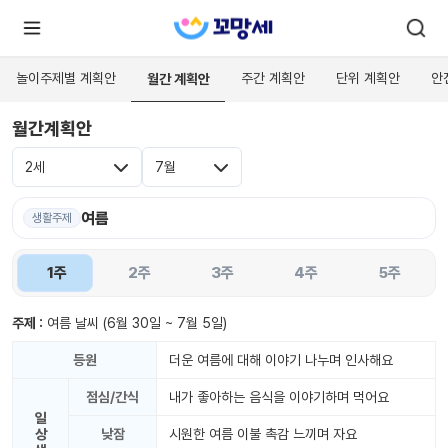
놀이주제별 계획안
주간 계획안
단위 계획안
안
월간 계획안
월간계획안
로
로
그
그
인
2세
7월
하
인
시
회
면
원가
여름
더
생활주제
많
입
은
서
1주
2주
3주
4주
5주
비
스
를
이
주제 :
여름 날씨
(6월 30일 ~ 7월 5일)
용
하
실
등원
더운 여름에 대해 이야기 나누며 인사해요
수
있
점심/간식
내가 좋아하는 음식을 이야기하며 먹어요
어
요.
일
상
낮잠
시원한 여름 이불 촉감 느끼며 자요