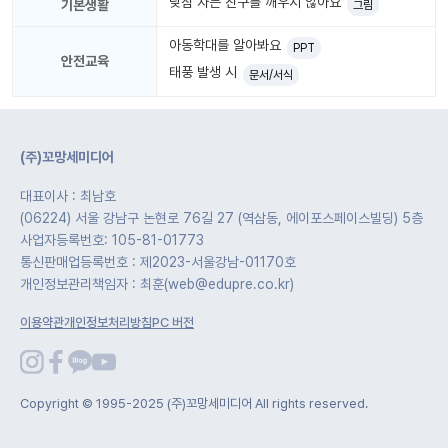
낮잠 자는 친구를 깨우지 않아요
자
기본생활
그림
료
아동학대를 알아봐요
PPT
안전교육
전
키오
태풍 발생 시
문서/서식
체
스크
활동
그림
지
(주)꼬망세미디어
환경
대표이사 : 최남호
PPT
구성
(06224) 서울 강남구 논현로 76길 27 (역삼동, 에이포스페이스빌딩) 5층
사업자등록번호: 105-81-01773
동영
동요/
통신판매업등록번호 : 제2023-서울강남-01170호
상
음원
개인정보관리책임자 : 최훈(web@edupre.co.kr)
문서
이용약관
개인정보처리방침
PC 버전
사진
서식
크래
놀이패
프트
키지
Copyright © 1995-2025 (주)꼬망세미디어 All rights reserved.