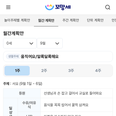
놀이주제별 계획안
주간 계획안
단위 계획안
안
월간 계획안
월간계획안
로
로
그
그
인
0세
9월
하
인
시
회
면
원가
움직여요/알록달록해요
더
생활주제
많
입
은
서
1주
2주
3주
4주
비
스
를
이
주제 :
서요
(9월 1일 ~ 6일)
용
하
실
등원
선생님과 손 잡고 걸어서 교실로 들어와요
수
있
수유/이유
어
음식을 꼭꼭 씹어서 꿀꺽 삼켜요
요.
식
일
상