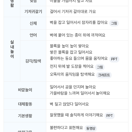
생
낮잠
이불을 가슴까지 덮고 자요
놀
활
이
기저귀갈기
걸어서 기저귀 갈이대로 가요
계
획
벽을 잡고 일어서서 잠자리를 잡아요
신체
그림
안
언어
벽에 붙어 있는 종이 위에 끼적여요
놀이
주제
월간
실
별
계획
블록을 높이 높이 쌓아요
내
계획
안
놀
쌓은 블록을 잡고 일어서요
안
이
좋아하는 동요 들으며 몸을 움직여요
PPT
감각/탐색
전지 위에 발 도장을 찍어요
그림
주간
단위
계획
계획
오뚝이의 움직임을 탐색해요
크래프트
안
안
일어서서 공을 던지며 놀아요
바깥놀이
기본
가을바람을 느끼며 일어서서 놀이해요
안전
생활
교육
습관
대체활동
벽 짚고 앉았다 일어서요
잘못했을 때 솔직하게 이야기해요
기본생활
PPT
놀
불편하다고 표현해요
이
동영상