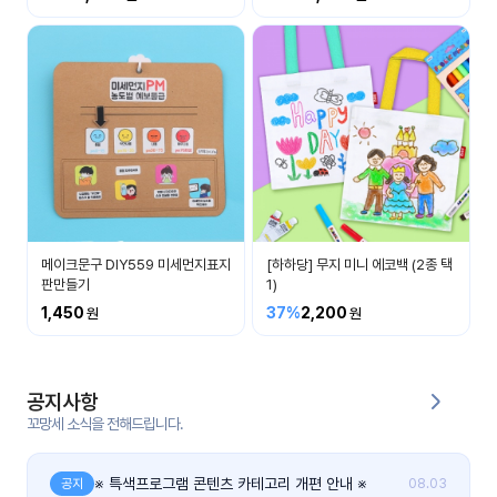
커
뮤
니
티
이벤
공지
트
사항
우리
후기
들의
메이크문구 DIY559 미세먼지표지
[하하당] 무지 미니 에코백 (2종 택
게시
이야
판만들기
1)
판
기
1,450
37%
2,200
인스
유튜
타그
브
램
공지사항
꼬망세 소식을 전해드립니다.
블로
그
※ 특색프로그램 콘텐츠 카테고리 개편 안내 ※
공지
08.03