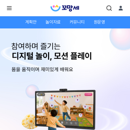
계획안
놀이자료
커뮤니티
원운영
로
로
그
그
인
하
인
시
회
면
원가
더
많
입
은
서
비
스
를
이
용
하
실
수
있
어
요.