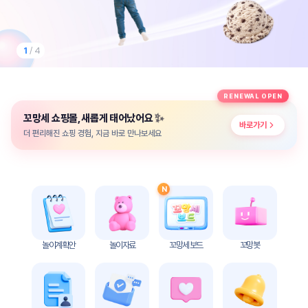
놀
이
계
획
2
/ 4
안
놀이
주제
월간
RENEWAL OPEN
별
계획
✨
꼬망세 쇼핑몰, 새롭게 태어났어요
계획
안
바로가기
안
더 편리해진 쇼핑 경험, 지금 바로 만나보세요
주간
단위
계획
계획
안
안
N
기본
안전
생활
교육
습관
놀이계획안
놀이자료
꼬망세 보드
꼬망봇
놀
이