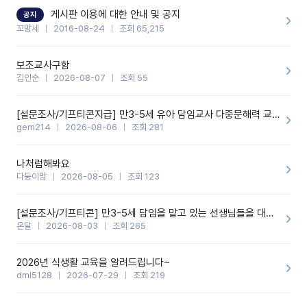
할 것 같습니다. 제 메이트 선생님께도 적극 추천할 예정입니다.좋은
기능을 개발해 주셔서 감사합니다.
게시판 이용에 대한 안내 및 공지
공지
꼬망세
2016-08-24
조회 65,215
보조교사구함
김인순
2026-08-07
조회 55
[설문조사/기프티콘지급] 만3-5세 유아 담임교사 다중문해력 교육 증진을 위한 설문조사
gem214
2026-08-06
조회 281
나처럼해봐요
다둥이맘
2026-08-05
조회 123
[설문조사/기프티콘] 만3-5세 담임을 맡고 있는 선생님들을 대상으로 설문조사를 합니다!
온달
2026-08-03
조회 265
2026년 식생활 교육을 알려드립니다~
dml5128
2026-07-29
조회 219