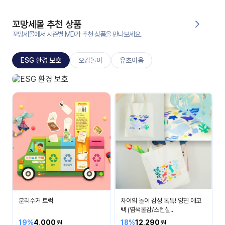
대처
그램
방법
꼬망세몰 추천 상품
꼬망세몰에서 시즌별 MD가 추천 상품을 만나보세요.
평
생
ESG 환경 보호
오감놀이
유초이음
교
육
원
ESG 환경 보호
온라
소중한 환경을 보호해요
줌
인 강
강의
의
무료
강의
수강
및
후기
세미
나
강의
분리수거 트럭
차이의 놀이 감성 톡톡! 양면 에코
자료
백 (염색물감/스텐실..
실
19%
4,000
18%
12,290