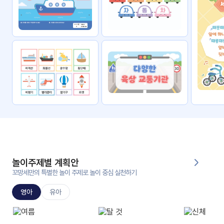
자료
패키
무료
지
꼬망
킨더캔
세 보
버스
드
스마
트프
렌즈
원
운
영
놀이주제별 계획안
가정
꼬망세만의 특별한 놀이 주제로 놀이 중심 실천하기
부모
통신
교육
문
영아
유아
문제
적응
행동
프로