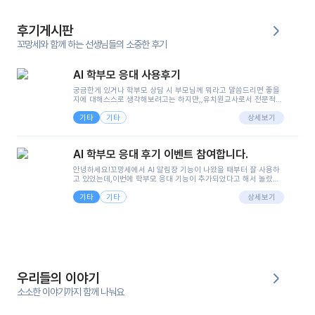
후기게시판
꼬망세와 함께 하는 선생님들의 소중한 후기
AI 학부모 응대 사용후기
궁금한게 있거나 학부모 상담 시 부모님께 뭐라고 말씀드리면 좋을
지에 대해스스로 생각해보려고는 하지만,,유치원교사로서 전문적인
지식은 가지고 있지만 막상 부모님이 이해하시기 쉽게 말로 풀어내
기타
기타
려니 어려울때가...^^(저만 그런거 아니죠 ㅜㅜ)꼬망봇의 장점은 지
상세보기
피티나 제미나이는 몇세이고 여자인지 남자인지 등그래도 좀 기본
정보를 제공하면서 물어봐야할 때가 있어그때마다 정보를 입력하는
것도,또 요즘 부모님들이 ai 활용하는 거를꺼려하시는 분들도 꽤 많
AI 학부모 응대 후기 이벤트 참여합니다.
으셔서 고민이 됐는데ai 학부모 응대를 써볼 수 있어서 좋았어요!앞
으로 쓸 일이 없다면 좋겠지만..ㅎ....(매일 매일이 조용히 지나갔으
안녕하세요!꼬망세에서 AI 알림장 기능이 나왔을 때부터 잘 사용하
면..)그리고 제가 신입 때 이게 있었더라면 ㅜㅜㅜㅜ?응대 팁이 정말
고 있었는데,이번에 학부모 응대 기능이 추가되었다고 해서 놀랐습
좋은거 같아요지금은 그래도 아이들이 잘 이해 되지만초임 때는 정
니다.저는 아직 어린이집 2년차 교사인데, 헤드 교사가 되어 학부모
말 어려워서 항상다른 선생님들께 도움을 요청했었거든요..ㅠ*일지
기타
기타
님 응대에 더 많은 부담을 느끼고 있습니다 ㅠㅠ이번에 제가 원에서
상세보기
쓸 때도 좀 도움이 되는 거 같아요!
겪은 일과 학부모님께 전달드렸던 내용을 함께 보시고,저와 비슷한
입장의 저연차 선생님들께도 작은 도움이 되었으면 좋겠습니다. 이
부분은 제가 꼬망봇에 간단하게 입력한 내용입니다.아이 기저귀 안
에 피처럼 보이는 부분이 있어서 오전 일과 동안 지켜보고,낮잠 이후
에 전화를 드릴 예정이었습니다.이 부분은 제가 입력한 내용에 대해
꼬망봇이 알려준 소통 스크립트입니다.전화로 소통할 예정이었어
서, 대화용을 활용했습니다.늘 전화로 학부모님과 소통할 때는 고민
을 많이 하는데,꼬망봇 덕분에 고민하는 시간을 줄이고 학부모님을
우리들의 이야기
안심시킬 수 있었습니다.이 부분은 꼬망봇이 추가로 알려준 응대 tip
입니다.학부모님께 전화를 드리기 전에, 내용을 숙지하여 좀 더 전문
소소한 이야기까지 함께 나눠요
성 있는 교사가 되어 대화를 나눌 수 있었습니다.꼬망세 AI학부모 응
대 팁을 실제로 사용해 본 후기이며,저는 고연차가 될 때까지도 애용