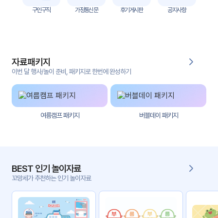
자
구인구직
가정통신문
후기게시판
공지사항
료
전
키오
체
스크
자료패키지
활동
그림
지
이번 달 행사/놀이 준비, 패키지로 한번에 완성하기
환경
PPT
구성
여름캠프 패키지
버블데이 패키지
동영
동요/
상
음원
문서
사진
서식
BEST 인기 놀이자료
꼬망세가 추천하는 인기 놀이자료
크래
놀이패
프트
키지