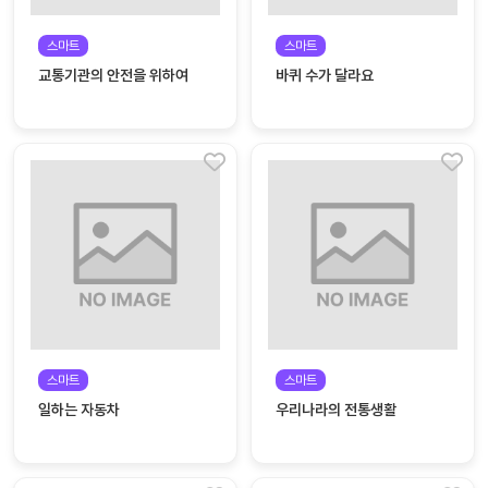
커
스마트
스마트
뮤
교통기관의 안전을 위하여
바퀴 수가 달라요
니
티
이벤
공지
트
사항
우리
후기
들의
게시
이야
판
기
인스
유튜
타그
브
램
스마트
스마트
일하는 자동차
우리나라의 전통생활
블로
그