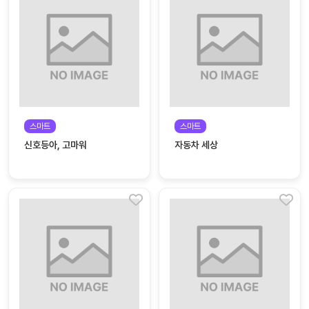
대처
그램
방법
평
생
교
육
원
스마트
스마트
온라
줌
신호등아, 고마워
자동차 세상
인 강
강의
의
무료
강의
수강
및
후기
세미
나
강의
자료
실