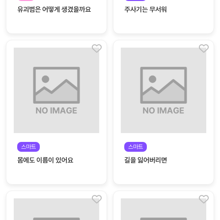
놀
유괴범은 어떻게 생겼을까요
주사기는 무서워
이
계
획
안
놀이
주제
월간
별
계획
계획
안
안
주간
단위
계획
계획
안
안
스마트
스마트
기본
안전
몸에도 이름이 있어요
길을 잃어버리면
생활
교육
습관
놀
이