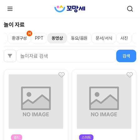
놀이 자료
림
환경구성
PPT
동영상
동요/음원
문서/서식
사진
크
로
로
그
그
인
하
인
검색
검색어
시
회
면
원가
더
많
입
은
서
비
스
를
이
용
하
실
수
있
어
요.
멀티
스마트