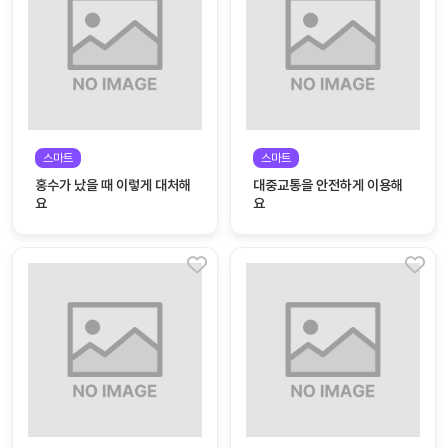
자
료
전
키오
체
스크
활동
그림
지
스마트
스마트
홍수가 났을 때 이렇게 대처해
대중교통을 안전하게 이용해
환경
PPT
요
요
구성
동영
동요/
상
음원
문서
사진
서식
크래
놀이패
프트
키지