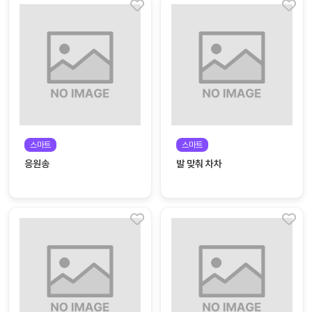
스마트
스마트
응원송
발 맞춰 차차