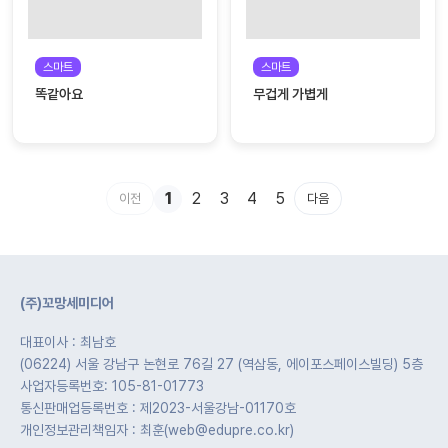
스마트
스마트
똑같아요
무겁게 가볍게
1
2
3
4
5
이전
다음
(주)꼬망세미디어
대표이사 : 최남호
(06224) 서울 강남구 논현로 76길 27 (역삼동, 에이포스페이스빌딩) 5층
사업자등록번호: 105-81-01773
통신판매업등록번호 : 제2023-서울강남-01170호
개인정보관리책임자 : 최훈(web@edupre.co.kr)