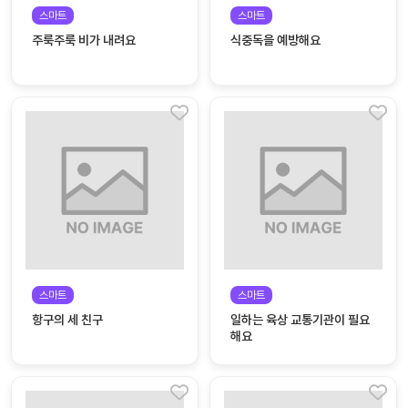
자료
패키
무료
스마트
스마트
지
주룩주룩 비가 내려요
식중독을 예방해요
꼬망
킨더캔
세 보
버스
드
스마
트프
렌즈
원
운
영
스마트
스마트
가정
부모
항구의 세 친구
일하는 육상 교통기관이 필요
통신
교육
문
해요
문제
적응
행동
프로