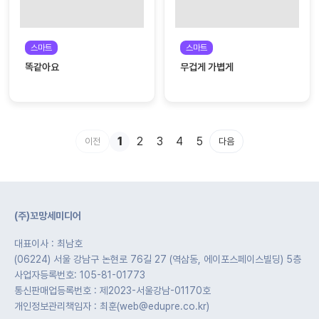
스마트
스마트
똑같아요
무겁게 가볍게
1
2
3
4
5
이전
다음
(주)꼬망세미디어
대표이사 : 최남호
(06224) 서울 강남구 논현로 76길 27 (역삼동, 에이포스페이스빌딩) 5층
사업자등록번호: 105-81-01773
통신판매업등록번호 : 제2023-서울강남-01170호
개인정보관리책임자 : 최훈(web@edupre.co.kr)