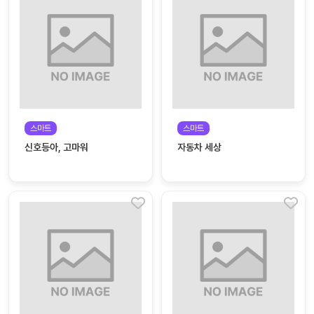
대처
그램
방법
평
생
교
육
원
스마트
스마트
온라
줌
신호등아, 고마워
자동차 세상
인 강
강의
의
무료
강의
수강
및
후기
세미
나
강의
자료
실