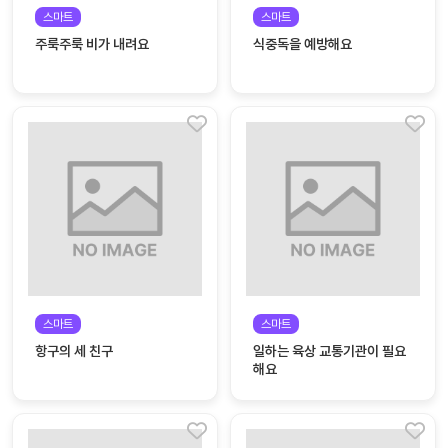
자료
패키
무료
스마트
스마트
지
주룩주룩 비가 내려요
식중독을 예방해요
꼬망
킨더캔
세 보
버스
드
스마
트프
렌즈
원
운
영
스마트
스마트
가정
부모
항구의 세 친구
일하는 육상 교통기관이 필요
통신
교육
문
해요
문제
적응
행동
프로