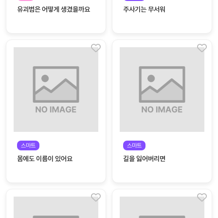
놀
유괴범은 어떻게 생겼을까요
주사기는 무서워
이
계
획
안
놀이
주제
월간
별
계획
계획
안
안
주간
단위
계획
계획
안
안
스마트
스마트
기본
안전
몸에도 이름이 있어요
길을 잃어버리면
생활
교육
습관
놀
이