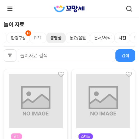
놀이 자료
림
환경구성
PPT
동영상
동요/음원
문서/서식
사진
크
로
로
그
그
인
하
인
검색
검색어
시
회
면
원가
더
많
입
은
서
비
스
를
이
용
하
실
수
있
어
요.
멀티
스마트