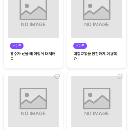
자
료
전
키오
체
스크
활동
그림
지
스마트
스마트
홍수가 났을 때 이렇게 대처해
대중교통을 안전하게 이용해
환경
PPT
요
요
구성
동영
동요/
상
음원
문서
사진
서식
크래
놀이패
프트
키지