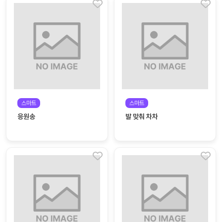
스마트
스마트
응원송
발 맞춰 차차