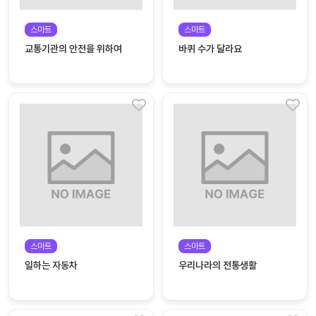
커
스마트
스마트
뮤
교통기관의 안전을 위하여
바퀴 수가 달라요
니
티
이벤
공지
트
사항
우리
후기
들의
게시
이야
판
기
인스
유튜
타그
브
램
스마트
스마트
일하는 자동차
우리나라의 전통생활
블로
그