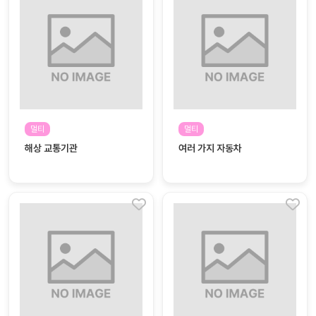
대처
그램
방법
평
생
교
육
원
멀티
멀티
온라
줌
해상 교통기관
여러 가지 자동차
인 강
강의
의
무료
강의
수강
및
후기
세미
나
강의
자료
실