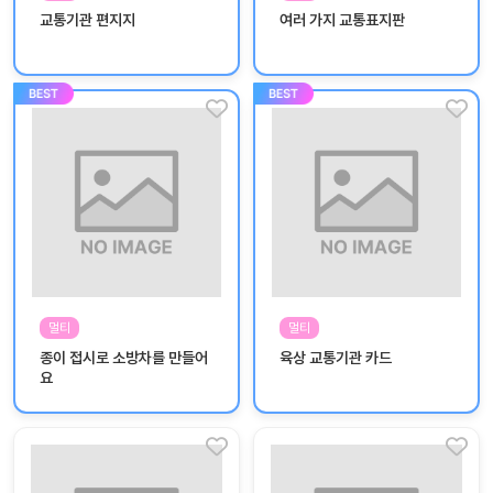
놀
교통기관 편지지
여러 가지 교통표지판
이
계
획
안
놀이
주제
월간
별
계획
계획
안
안
주간
단위
계획
계획
안
안
멀티
멀티
기본
안전
종이 접시로 소방차를 만들어
육상 교통기관 카드
생활
교육
요
습관
놀
이