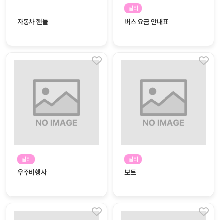
자료
패키
무료
멀티
지
자동차 핸들
버스 요금 안내표
꼬망
킨더캔
세 보
버스
드
스마
트프
렌즈
원
운
영
멀티
멀티
가정
부모
우주비행사
보트
통신
교육
문
문제
적응
행동
프로