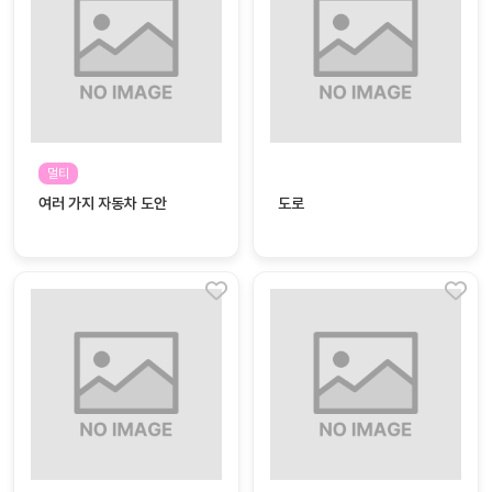
자
료
전
키오
체
스크
활동
그림
지
멀티
여러 가지 자동차 도안
도로
환경
PPT
구성
동영
동요/
상
음원
문서
사진
서식
크래
놀이패
프트
키지