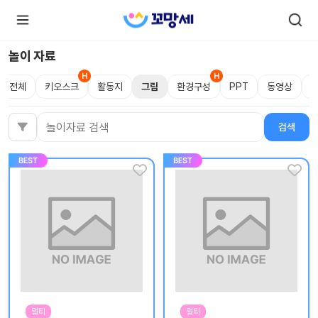
놀이 자료
전체
키오스크
활동지
그림
환경구성
PPT
동영상
로
로
그
그
인
하
인
검색
검색어
시
회
면
원가
더
많
입
은
서
비
스
를
이
용
하
실
수
있
어
요.
멀티
멀티