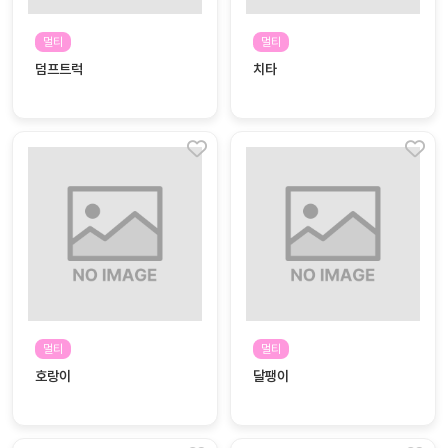
커
멀티
멀티
뮤
덤프트럭
치타
니
티
이벤
공지
트
사항
우리
후기
들의
게시
이야
판
기
인스
유튜
타그
브
램
멀티
멀티
호랑이
달팽이
블로
그