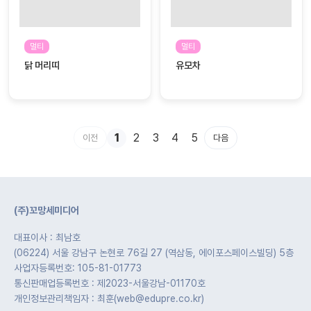
멀티
멀티
닭 머리띠
유모차
1
2
3
4
5
이전
다음
(주)꼬망세미디어
대표이사 : 최남호
(06224) 서울 강남구 논현로 76길 27 (역삼동, 에이포스페이스빌딩) 5층
사업자등록번호: 105-81-01773
통신판매업등록번호 : 제2023-서울강남-01170호
개인정보관리책임자 : 최훈(web@edupre.co.kr)