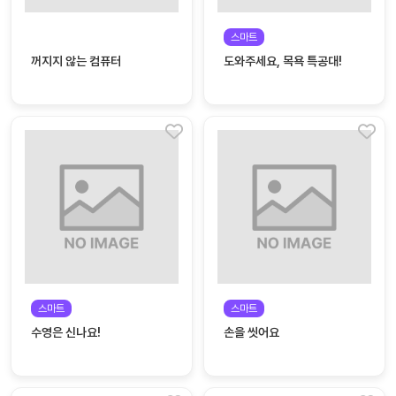
커
스마트
뮤
꺼지지 않는 컴퓨터
도와주세요, 목욕 특공대!
니
티
이벤
공지
트
사항
우리
후기
들의
게시
이야
판
기
인스
유튜
타그
브
램
스마트
스마트
수영은 신나요!
손을 씻어요
블로
그