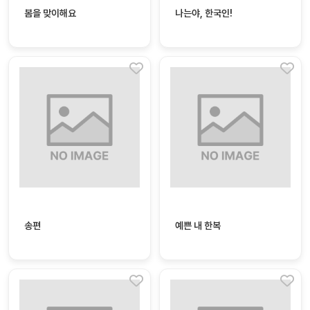
놀
봄을 맞이해요
나는야, 한국인!
이
계
획
안
놀이
주제
월간
별
계획
계획
안
안
주간
단위
계획
계획
안
안
기본
안전
송편
예쁜 내 한복
생활
교육
습관
놀
이