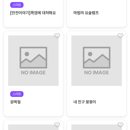
자료
패키
무료
스마트
지
[안전이야기]폭염에 대처해요
마법의 요술램프
꼬망
킨더캔
세 보
버스
드
스마
트프
렌즈
원
운
영
스마트
가정
부모
광복절
내 친구 붕붕이
통신
교육
문
문제
적응
행동
프로