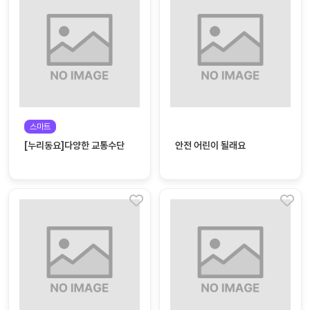
대처
그램
방법
평
생
교
육
원
스마트
온라
줌
[누리동요]다양한 교통수단
안전 어린이 될래요
인 강
강의
의
무료
강의
수강
및
후기
세미
나
강의
자료
실