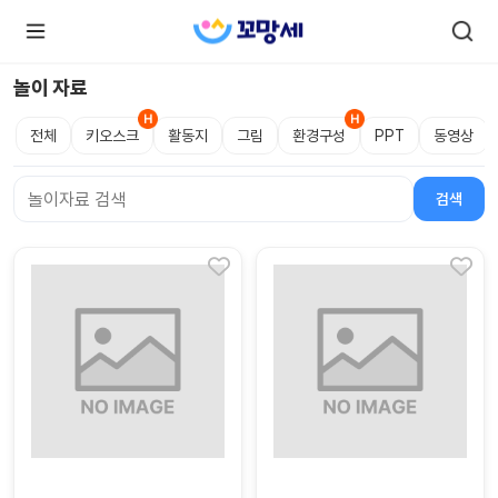
놀이 자료
전체
키오스크
활동지
그림
환경구성
PPT
동영상
로
로
그
그
인
하
인
검색
검색어
시
회
면
원가
더
많
입
은
서
비
스
를
이
용
하
실
수
있
어
요.