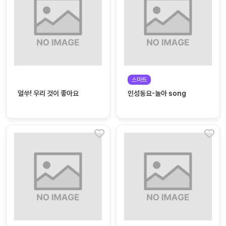
자
료
전
키오
체
스크
활동
그림
지
스마트
얼쑤! 우리 것이 좋아요
인성동요-놀아 song
환경
PPT
구성
동영
동요/
상
음원
문서
사진
서식
크래
놀이패
프트
키지