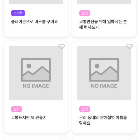
커
스마트
멀티
뮤
플레이콘으로 버스를 꾸며요
교통안전을 위해 일하시는 분
니
께 편지쓰기
티
이벤
공지
트
사항
우리
후기
들의
게시
이야
판
기
인스
유튜
타그
브
램
멀티
멀티
교통표지판 책 만들기
우리 동네의 지하철역 이름을
알아요
블로
그