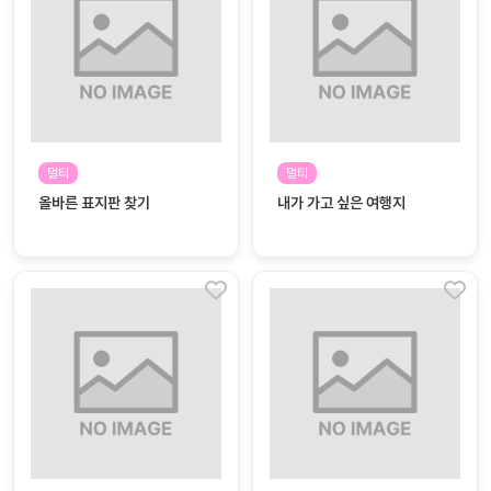
자
료
전
키오
체
스크
활동
그림
지
멀티
멀티
올바른 표지판 찾기
내가 가고 싶은 여행지
환경
PPT
구성
동영
동요/
상
음원
문서
사진
서식
크래
놀이패
프트
키지