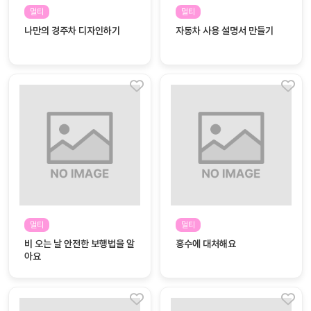
자료
패키
무료
멀티
멀티
지
나만의 경주차 디자인하기
자동차 사용 설명서 만들기
꼬망
킨더캔
세 보
버스
드
스마
트프
렌즈
원
운
영
멀티
멀티
가정
부모
비 오는 날 안전한 보행법을 알
홍수에 대처해요
통신
교육
아요
문
문제
적응
행동
프로