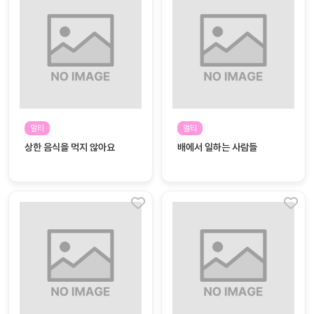
대처
그램
방법
평
생
교
육
원
멀티
멀티
온라
줌
상한 음식을 먹지 않아요
배에서 일하는 사람들
인 강
강의
의
무료
강의
수강
및
후기
세미
나
강의
자료
실