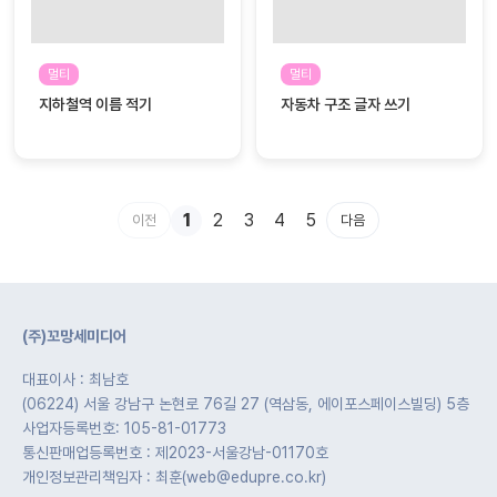
멀티
멀티
지하철역 이름 적기
자동차 구조 글자 쓰기
1
2
3
4
5
이전
다음
(주)꼬망세미디어
대표이사 : 최남호
(06224) 서울 강남구 논현로 76길 27 (역삼동, 에이포스페이스빌딩) 5층
사업자등록번호: 105-81-01773
통신판매업등록번호 : 제2023-서울강남-01170호
개인정보관리책임자 : 최훈(web@edupre.co.kr)