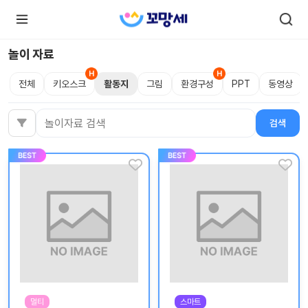
놀이 자료
전체
키오스크
활동지
그림
환경구성
PPT
동영상
로
로
그
그
인
하
인
검색
검색어
시
회
면
원가
더
많
입
은
서
비
스
를
이
용
하
실
수
있
어
요.
멀티
스마트