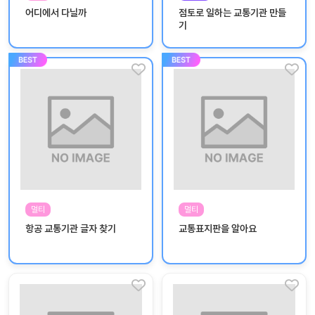
놀
어디에서 다닐까
점토로 일하는 교통기관 만들
이
기
계
획
안
놀이
주제
월간
별
계획
계획
안
안
주간
단위
계획
계획
안
안
멀티
멀티
기본
안전
항공 교통기관 글자 찾기
교통표지판을 알아요
생활
교육
습관
놀
이