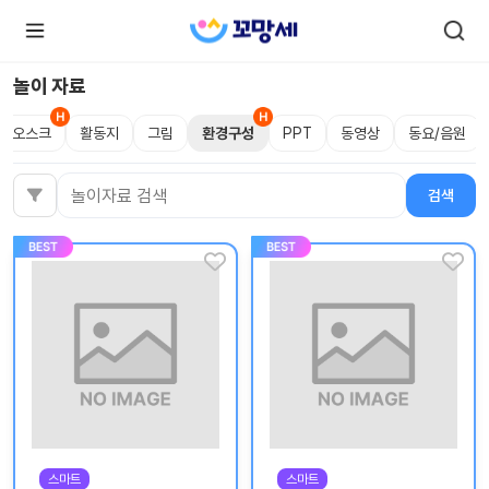
놀이 자료
키오스크
활동지
그림
환경구성
PPT
동영상
동요/음원
로
로
그
그
인
하
인
검색
검색어
시
회
면
원가
더
많
입
은
서
비
스
를
이
용
하
실
수
있
어
요.
스마트
스마트