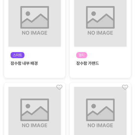
대처
그램
방법
평
생
교
육
원
스마트
멀티
온라
줌
잠수함 내부 배경
잠수함 가랜드
인 강
강의
의
무료
강의
수강
및
후기
세미
나
강의
자료
실