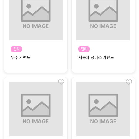
자
료
전
키오
체
스크
활동
그림
지
멀티
멀티
우주 가랜드
자동차 정비소 가랜드
환경
PPT
구성
동영
동요/
상
음원
문서
사진
서식
크래
놀이패
프트
키지