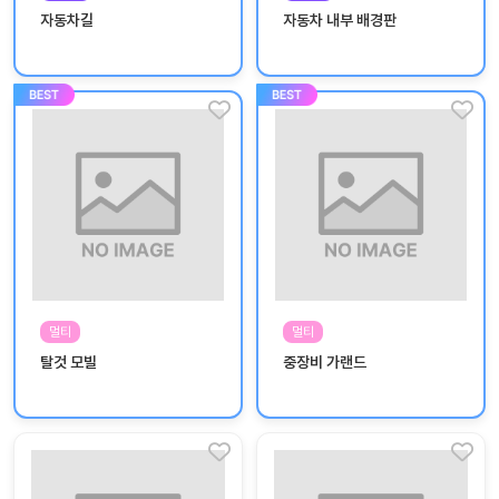
놀
자동차길
자동차 내부 배경판
이
계
획
안
놀이
주제
월간
별
계획
계획
안
안
주간
단위
계획
계획
안
안
멀티
멀티
기본
안전
탈것 모빌
중장비 가랜드
생활
교육
습관
놀
이