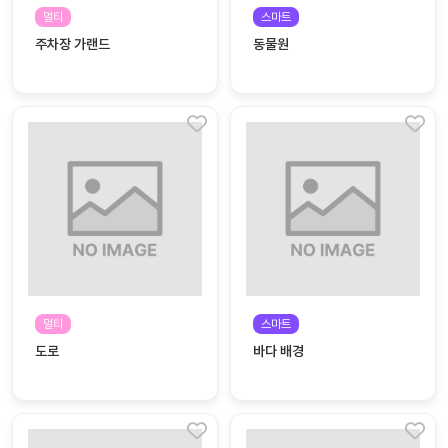
자료
패키
무료
멀티
스마트
지
주차장 가랜드
동물원
꼬망
킨더캔
세 보
버스
드
스마
트프
렌즈
원
운
영
멀티
스마트
가정
부모
도로
바다 배경
통신
교육
문
문제
적응
행동
프로