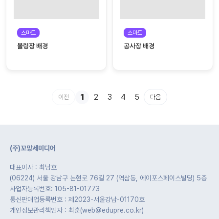
스마트
스마트
볼링장 배경
공사장 배경
1
2
3
4
5
이전
다음
(주)꼬망세미디어
대표이사 : 최남호
(06224) 서울 강남구 논현로 76길 27 (역삼동, 에이포스페이스빌딩) 5층
사업자등록번호: 105-81-01773
통신판매업등록번호 : 제2023-서울강남-01170호
개인정보관리책임자 : 최훈(web@edupre.co.kr)