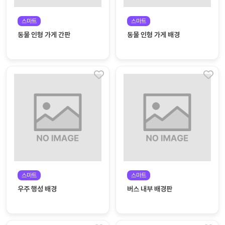
커
스마트
스마트
뮤
동물 인형 가게 간판
동물 인형 가게 배경
니
티
이벤
공지
트
사항
우리
후기
들의
게시
이야
판
기
인스
유튜
타그
브
램
스마트
스마트
우주 행성 배경
버스 내부 배경판
블로
그