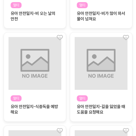
자료
패키
무료
멀티
멀티
지
유아 안전일지-비 오는 날의
유아 안전일지-비가 많이 와서
안전
물이 넘쳐요
꼬망
킨더캔
세 보
버스
드
스마
트프
렌즈
원
운
영
멀티
멀티
가정
부모
유아 안전일지-식중독을 예방
유아 안전일지-길을 잃었을 때
통신
교육
해요
문
도움을 요청해요
문제
적응
행동
프로