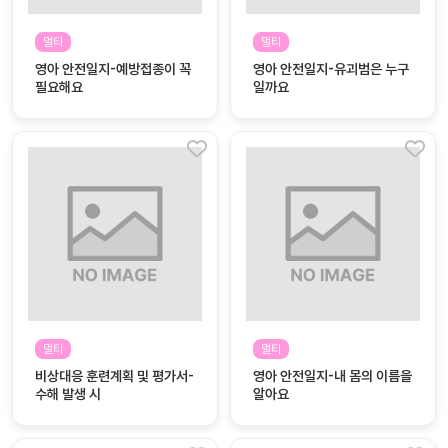
커
멀티
멀티
뮤
영아 안전일지-예방접종이 꼭
영아 안전일지-유괴범은 누구
니
필요해요
일까요
티
이벤
공지
트
사항
우리
후기
들의
게시
이야
판
기
인스
유튜
타그
브
램
멀티
멀티
비상대응 훈련계획 및 평가서-
영아 안전일지-내 몸의 이름을
수해 발생 시
알아요
블로
그