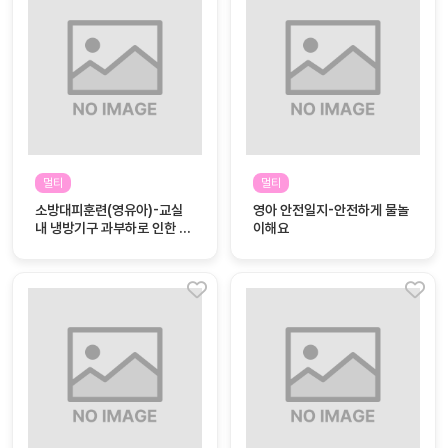
대처
그램
방법
평
생
교
육
원
멀티
멀티
온라
줌
소방대피훈련(영유아)-교실
영아 안전일지-안전하게 물놀
인 강
강의
내 냉방기구 과부하로 인한 화
이해요
의
재 발생
무료
강의
수강
및
후기
세미
나
강의
자료
실