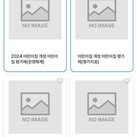
자
료
전
키오
체
스크
활동
그림
지
2024 어린이집 개정 어린이
어린이집 개정 어린이집 평가
환경
PPT
집 평가제(운영체계)
제(평가지표)
구성
동영
동요/
상
음원
문서
사진
서식
크래
놀이패
프트
키지