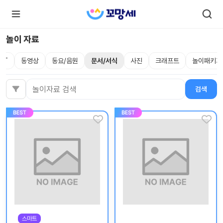
놀이 자료
PT
동영상
동요/음원
문서/서식
사진
크래프트
놀이패키지
로
로
그
그
인
하
인
검색
검색어
시
회
면
원가
더
많
입
은
서
비
스
를
이
용
하
실
수
있
어
요.
스마트