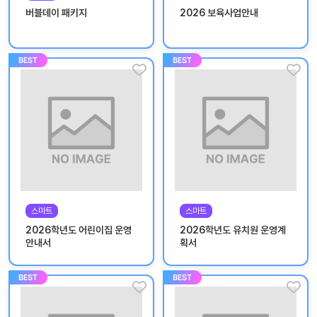
놀
버블데이 패키지
2026 보육사업안내
이
계
획
안
놀이
주제
월간
별
계획
계획
안
안
주간
단위
계획
계획
안
안
스마트
스마트
기본
안전
2026학년도 어린이집 운영
2026학년도 유치원 운영계
생활
교육
안내서
획서
습관
놀
이