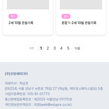
멀티
멀티
2세 10월 관찰기록
혼합 1~2세 10월 관찰기록
1
2
3
4
5
이전
다음
(주)꼬망세미디어
대표이사 : 최남호
(06224) 서울 강남구 논현로 76길 27 (역삼동, 에이포스페이스빌딩) 5층
사업자등록번호: 105-81-01773
통신판매업등록번호 : 제2023-서울강남-01170호
개인정보관리책임자 : 최훈(web@edupre.co.kr)