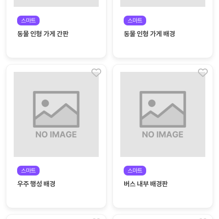
커
스마트
스마트
뮤
동물 인형 가게 간판
동물 인형 가게 배경
니
티
이벤
공지
트
사항
우리
후기
들의
게시
이야
판
기
인스
유튜
타그
브
램
스마트
스마트
우주 행성 배경
버스 내부 배경판
블로
그