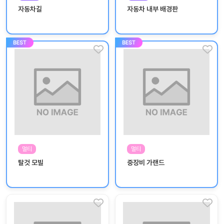
놀
자동차길
자동차 내부 배경판
이
계
획
안
놀이
주제
월간
별
계획
계획
안
안
주간
단위
계획
계획
안
안
멀티
멀티
기본
안전
탈것 모빌
중장비 가랜드
생활
교육
습관
놀
이