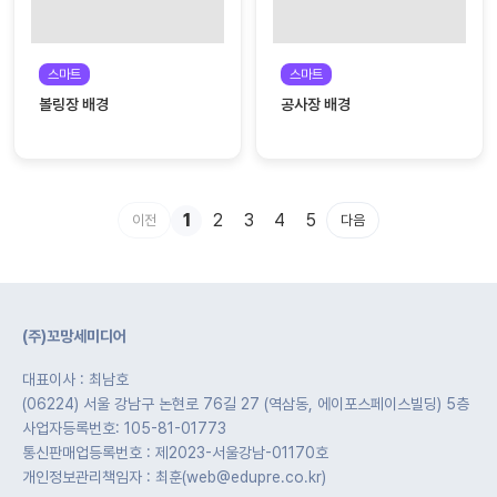
스마트
스마트
볼링장 배경
공사장 배경
1
2
3
4
5
이전
다음
(주)꼬망세미디어
대표이사 : 최남호
(06224) 서울 강남구 논현로 76길 27 (역삼동, 에이포스페이스빌딩) 5층
사업자등록번호: 105-81-01773
통신판매업등록번호 : 제2023-서울강남-01170호
개인정보관리책임자 : 최훈(web@edupre.co.kr)