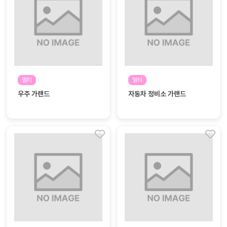
자
료
전
키오
체
스크
활동
그림
지
멀티
멀티
우주 가랜드
자동차 정비소 가랜드
환경
PPT
구성
동영
동요/
상
음원
문서
사진
서식
크래
놀이패
프트
키지