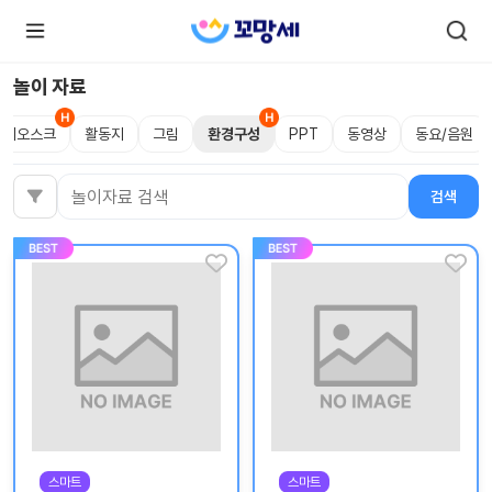
놀이 자료
키오스크
활동지
그림
환경구성
PPT
동영상
동요/음원
로
로
그
그
인
하
인
검색
검색어
시
회
면
원가
더
많
입
은
서
비
스
를
이
용
하
실
수
있
어
요.
스마트
스마트