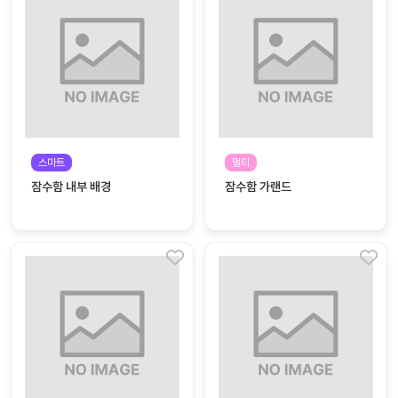
대처
그램
방법
평
생
교
육
원
스마트
멀티
온라
줌
잠수함 내부 배경
잠수함 가랜드
인 강
강의
의
무료
강의
수강
및
후기
세미
나
강의
자료
실