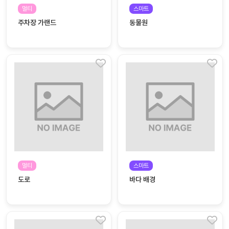
자료
패키
무료
멀티
스마트
지
주차장 가랜드
동물원
꼬망
킨더캔
세 보
버스
드
스마
트프
렌즈
원
운
영
멀티
스마트
가정
부모
도로
바다 배경
통신
교육
문
문제
적응
행동
프로