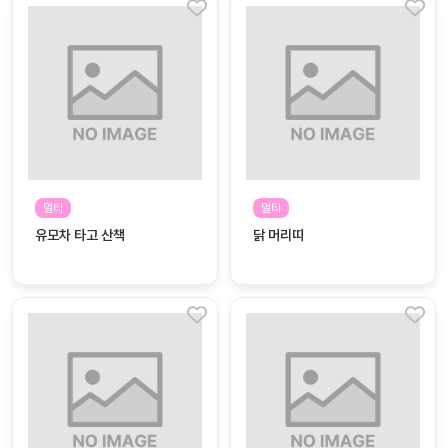
멀티
멀티
유모차 타고 산책
닭 머리띠