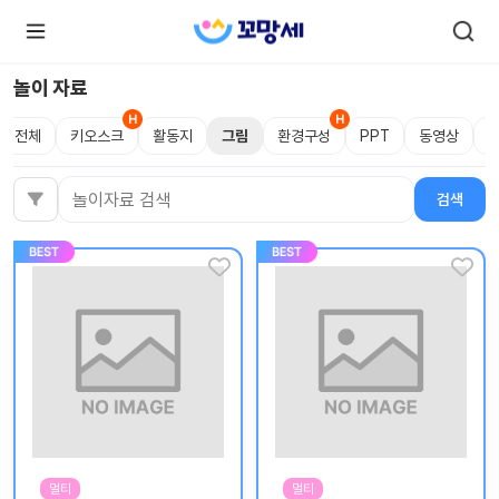
놀이 자료
전체
키오스크
활동지
그림
환경구성
PPT
동영상
로
로
그
그
인
하
인
검색
검색어
시
회
면
원가
더
많
입
은
서
비
스
를
이
용
하
실
수
있
어
요.
멀티
멀티