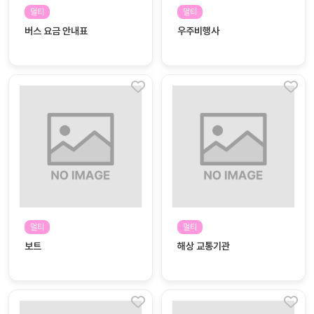
자료
패키
무료
멀티
멀티
지
버스 요금 안내표
우주비행사
꼬망
킨더캔
세 보
버스
드
스마
트프
렌즈
원
운
영
멀티
멀티
가정
부모
보트
해상 교통기관
통신
교육
문
문제
적응
행동
프로