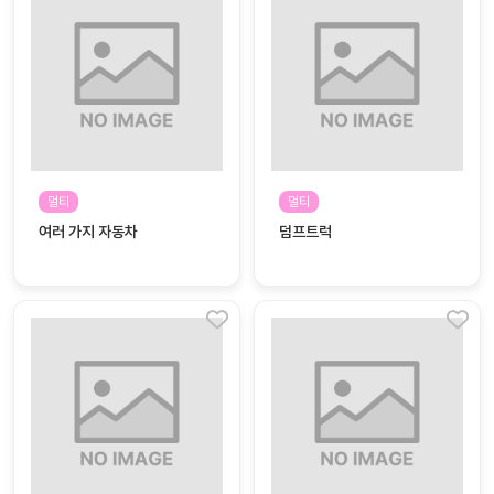
대처
그램
방법
평
생
교
육
원
멀티
멀티
온라
줌
여러 가지 자동차
덤프트럭
인 강
강의
의
무료
강의
수강
및
후기
세미
나
강의
자료
실