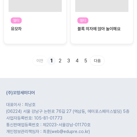
멀티
멀티
유모차
블록 의자에 앉아 놀이해요
1
2
3
4
5
이전
다음
(주)꼬망세미디어
대표이사 : 최남호
(06224) 서울 강남구 논현로 76길 27 (역삼동, 에이포스페이스빌딩) 5층
사업자등록번호: 105-81-01773
통신판매업등록번호 : 제2023-서울강남-01170호
개인정보관리책임자 : 최훈(web@edupre.co.kr)