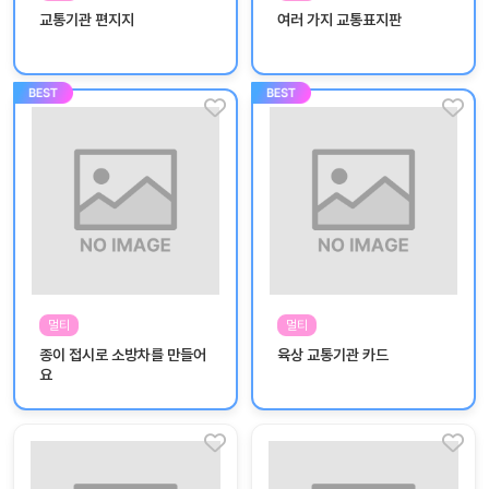
놀
교통기관 편지지
여러 가지 교통표지판
이
계
획
안
놀이
주제
월간
별
계획
계획
안
안
주간
단위
계획
계획
안
안
멀티
멀티
기본
안전
종이 접시로 소방차를 만들어
육상 교통기관 카드
생활
교육
요
습관
놀
이