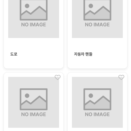
자
료
전
키오
체
스크
활동
그림
지
도로
자동차 핸들
환경
PPT
구성
동영
동요/
상
음원
문서
사진
서식
크래
놀이패
프트
키지