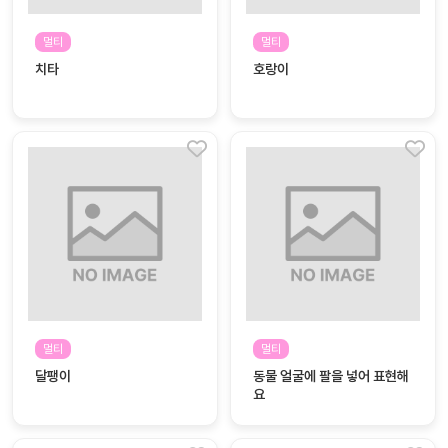
커
멀티
멀티
뮤
치타
호랑이
니
티
이벤
공지
트
사항
우리
후기
들의
게시
이야
판
기
인스
유튜
타그
브
램
멀티
멀티
달팽이
동물 얼굴에 팔을 넣어 표현해
요
블로
그