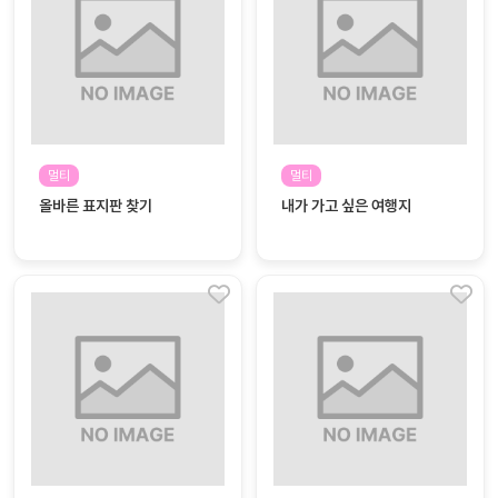
자
료
전
키오
체
스크
활동
그림
지
멀티
멀티
올바른 표지판 찾기
내가 가고 싶은 여행지
환경
PPT
구성
동영
동요/
상
음원
문서
사진
서식
크래
놀이패
프트
키지