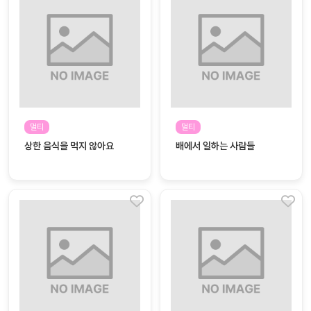
대처
그램
방법
평
생
교
육
원
멀티
멀티
온라
줌
상한 음식을 먹지 않아요
배에서 일하는 사람들
인 강
강의
의
무료
강의
수강
및
후기
세미
나
강의
자료
실