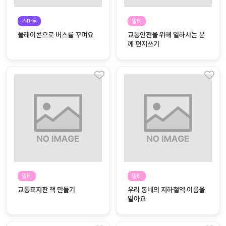
커
스마트
멀티
뮤
플레이콘으로 버스를 꾸며요
교통안전을 위해 일하시는 분
니
께 편지쓰기
티
이벤
공지
트
사항
우리
후기
들의
게시
이야
판
기
인스
유튜
타그
브
램
멀티
멀티
교통표지판 책 만들기
우리 동네의 지하철역 이름을
알아요
블로
그