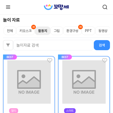
놀이 자료
전체
키오스크
활동지
그림
환경구성
PPT
동영상
로
로
그
그
인
하
인
검색
검색어
시
회
면
원가
더
많
입
은
서
비
스
를
이
용
하
실
수
있
어
요.
멀티
스마트