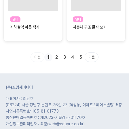
멀티
멀티
지하철역 이름 적기
자동차 구조 글자 쓰기
1
2
3
4
5
이전
다음
(주)꼬망세미디어
대표이사 : 최남호
(06224) 서울 강남구 논현로 76길 27 (역삼동, 에이포스페이스빌딩) 5층
사업자등록번호: 105-81-01773
통신판매업등록번호 : 제2023-서울강남-01170호
개인정보관리책임자 : 최훈(web@edupre.co.kr)