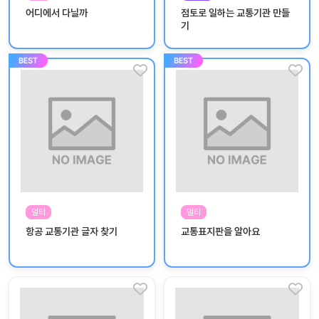
놀
어디에서 다닐까
점토로 일하는 교통기관 만들
이
기
계
획
안
놀이
주제
월간
별
계획
계획
안
안
주간
단위
계획
계획
안
안
멀티
멀티
기본
안전
항공 교통기관 글자 찾기
교통표지판을 알아요
생활
교육
습관
놀
이