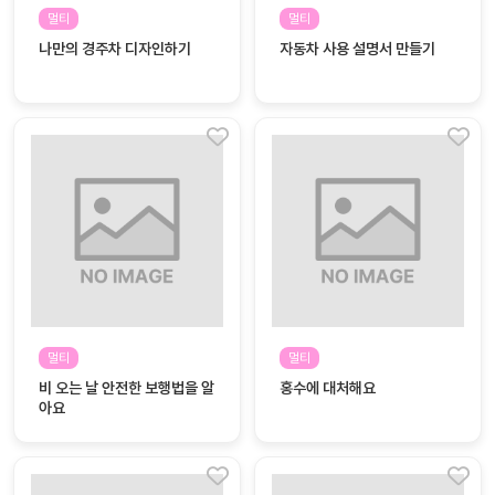
자료
패키
무료
멀티
멀티
지
나만의 경주차 디자인하기
자동차 사용 설명서 만들기
꼬망
킨더캔
세 보
버스
드
스마
트프
렌즈
원
운
영
멀티
멀티
가정
부모
비 오는 날 안전한 보행법을 알
홍수에 대처해요
통신
교육
아요
문
문제
적응
행동
프로