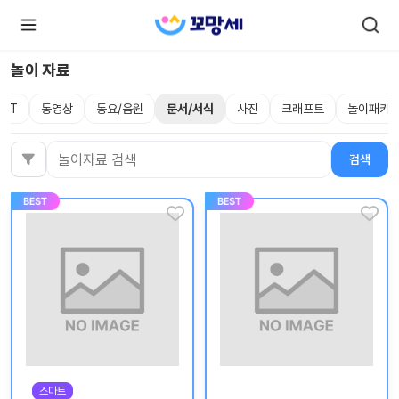
놀이 자료
PPT
동영상
동요/음원
문서/서식
사진
크래프트
놀이패키
로
로
그
그
인
하
인
검색
검색어
시
회
면
원가
더
많
입
은
서
비
스
를
이
용
하
실
수
있
어
요.
스마트