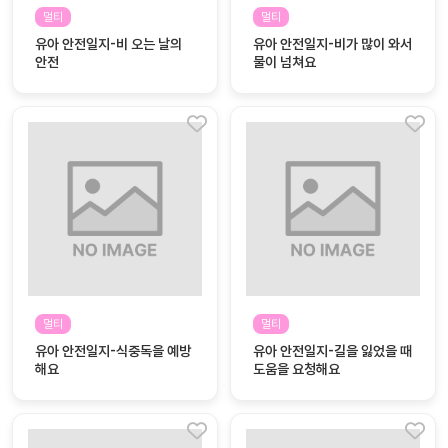
자료
패키
무료
멀티
멀티
지
유아 안전일지-비 오는 날의
유아 안전일지-비가 많이 와서
안전
물이 넘쳐요
꼬망
킨더캔
세 보
버스
드
스마
트프
렌즈
원
운
영
멀티
멀티
가정
부모
유아 안전일지-식중독을 예방
유아 안전일지-길을 잃었을 때
통신
교육
해요
문
도움을 요청해요
문제
적응
행동
프로