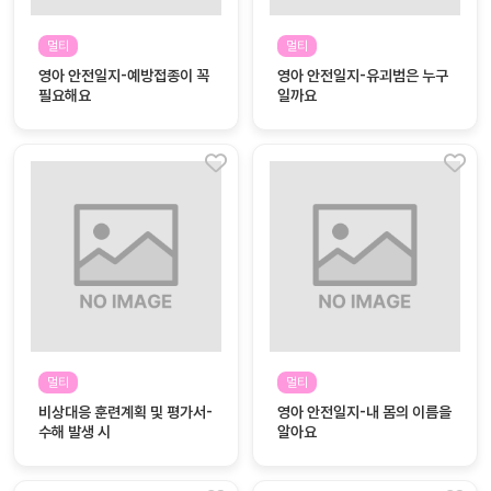
커
멀티
멀티
뮤
영아 안전일지-예방접종이 꼭
영아 안전일지-유괴범은 누구
니
필요해요
일까요
티
이벤
공지
트
사항
우리
후기
들의
게시
이야
판
기
인스
유튜
타그
브
램
멀티
멀티
비상대응 훈련계획 및 평가서-
영아 안전일지-내 몸의 이름을
수해 발생 시
알아요
블로
그