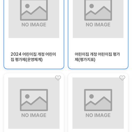
자
료
전
키오
체
스크
활동
그림
지
2024 어린이집 개정 어린이
어린이집 개정 어린이집 평가
환경
PPT
집 평가제(운영체계)
제(평가지표)
구성
동영
동요/
상
음원
문서
사진
서식
크래
놀이패
프트
키지