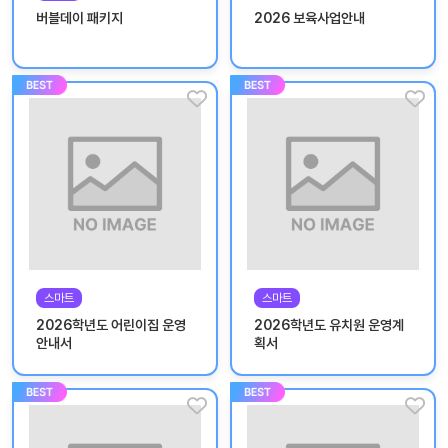
놀
버블데이 패키지
2026 보육사업안내
이
계
획
안
놀이
주제
월간
별
계획
계획
안
안
주간
단위
계획
계획
안
안
스마트
스마트
기본
안전
2026학년도 어린이집 운영
2026학년도 유치원 운영계
생활
교육
안내서
획서
습관
놀
이