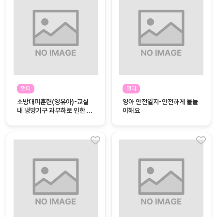
대처
그램
방법
평
생
교
육
원
멀티
멀티
온라
줌
소방대피훈련(영유아)-교실
영아 안전일지-안전하게 물놀
인 강
강의
내 냉방기구 과부하로 인한 화
이해요
의
재 발생
무료
강의
수강
및
후기
세미
나
강의
자료
실